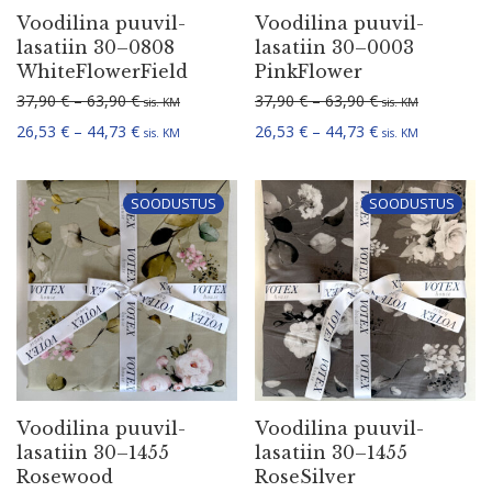
Voodilina puuvil­
Voodilina puuvil­
la­satiin 30–0808
la­satiin 30–0003
WhiteFlowerField
PinkFlower
Hinnavahemik: 37,90 € kuni 63,90 €
Hinnavahemik: 3
37,90
€
–
63,90
€
37,90
€
–
63,90
€
sis. KM
sis. KM
Hinnavahemik: 26,53 € kuni 44,73 €
Hinnavahemik: 2
26,53
€
–
44,73
€
26,53
€
–
44,73
€
sis. KM
sis. KM
SOODUSTUS
SOODUSTUS
Voodilina puuvil­
Voodilina puuvil­
la­satiin 30–1455
la­satiin 30–1455
Rosewood
RoseSilver