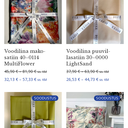
Voodilina mako-
Voodilina puuvil­
satiin 40–0114
la­satiin 30–0000
MultiFlower
LightSand
Hinnavahemik: 45,90 € kuni 81,90 €
Hinnavahemik: 3
45,90
€
–
81,90
€
37,90
€
–
63,90
€
sis. KM
sis. KM
Hinnavahemik: 32,13 € kuni 57,33 €
Hinnavahemik: 2
32,13
€
–
57,33
€
26,53
€
–
44,73
€
sis. KM
sis. KM
SOODUSTUS
SOODUSTUS