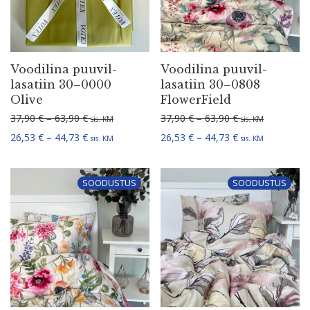
Voodilina puuvil­
Voodilina puuvil­
la­satiin 30–0000
la­satiin 30–0808
Olive
FlowerField
Hinnavahemik: 37,90 € kuni 63,90 €
Hinnavahemik: 3
37,90
€
–
63,90
€
37,90
€
–
63,90
€
sis. KM
sis. KM
Hinnavahemik: 26,53 € kuni 44,73 €
Hinnavahemik: 2
26,53
€
–
44,73
€
26,53
€
–
44,73
€
sis. KM
sis. KM
SOODUSTUS
SOODUSTUS