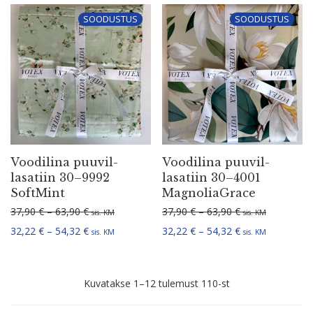
SOODUSTUS
SOODUSTUS
Voodilina puuvil­
Voodilina puuvil­
la­satiin 30–9992
la­satiin 30–4001
SoftMint
MagnoliaGrace
Hinnavahemik: 37,90 € kuni 63,90 €
Hinnavahemik: 3
37,90
€
–
63,90
€
37,90
€
–
63,90
€
sis. KM
sis. KM
Hinnavahemik: 32,22 € kuni 54,32 €
Hinnavahemik: 3
32,22
€
–
54,32
€
32,22
€
–
54,32
€
sis. KM
sis. KM
Sorditud
Kuvatakse 1–12 tulemust 110-st
uusimate