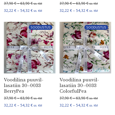
Hinnavahemik: 37,90 € kuni 63,90 €
Hinnavahemik: 3
37,90
€
–
63,90
€
37,90
€
–
63,90
€
sis. KM
sis. KM
Hinnavahemik: 32,22 € kuni 54,32 €
Hinnavahemik: 3
32,22
€
–
54,32
€
32,22
€
–
54,32
€
sis. KM
sis. KM
SOODUSTUS
SOODUSTUS
Voodilina puuvil­
Voodilina puuvil­
la­satiin 30–0033
la­satiin 30–0033
BerryPea
ColorfulPea
Hinnavahemik: 37,90 € kuni 63,90 €
Hinnavahemik: 3
37,90
€
–
63,90
€
37,90
€
–
63,90
€
sis. KM
sis. KM
Hinnavahemik: 32,22 € kuni 54,32 €
Hinnavahemik: 3
32,22
€
–
54,32
€
32,22
€
–
54,32
€
sis. KM
sis. KM