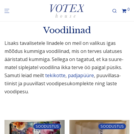
0
Voodilinad
Lisaks tavali­setele linadele on meil on valikus igas
mõõdus kummiga voodi­linad, mis on terves ulatuses
ääris­tatud kummiga. Sellega on tagatud, et ka suure­
matel siple­jatel voodilina ikka terve öö paigal püsiks.
Samuti leiad meilt
tekikotte
,
padja­püüre
, puuvil­la­sa­
tiinist ja puuvillast voodi­pe­su­komp­lekte ning laste
voodipesu.
SOODUSTUS
SOODUSTUS