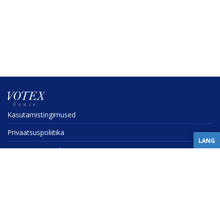
Kasuta­mis­tin­gi­mused
Privaat­sus­po­liitika
LANG
Tarne­tin­gi­mused
Garantii ja preten­sioonide esitamine
Kontakt
©
2026
Votex House OÜ, Raua 3 Viljandi 71020, info@votex.ee,
+372 5343 2903