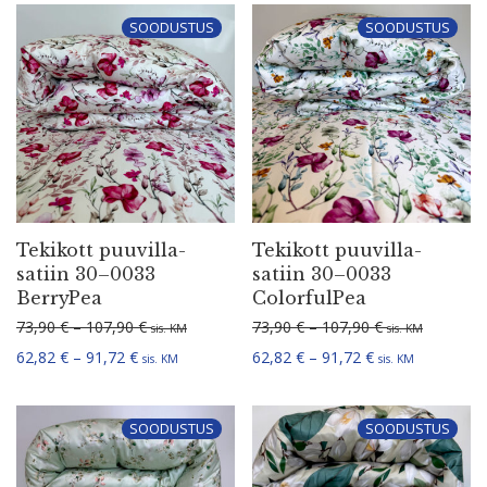
SOODUSTUS
SOODUSTUS
Tekikott puuvil­la­
Tekikott puuvil­la­
satiin 30–0033
satiin 30–0033
BerryPea
ColorfulPea
Hinnavahemik: 73,90 € kuni 107,90 €
Hinnavahemik: 
73,90
€
–
107,90
€
73,90
€
–
107,90
€
sis. KM
sis. KM
Hinnavahemik: 62,82 € kuni 91,72 €
Hinnavahemik: 6
62,82
€
–
91,72
€
62,82
€
–
91,72
€
sis. KM
sis. KM
SOODUSTUS
SOODUSTUS