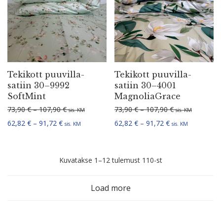
Tekikott puuvil­la­
Tekikott puuvil­la­
satiin 30–9992
satiin 30–4001
SoftMint
MagnoliaGrace
Hinnavahemik: 73,90 € kuni 107,90 €
Hinnavahemik: 
73,90
€
–
107,90
€
73,90
€
–
107,90
€
sis. KM
sis. KM
Hinnavahemik: 62,82 € kuni 91,72 €
Hinnavahemik: 6
62,82
€
–
91,72
€
62,82
€
–
91,72
€
sis. KM
sis. KM
Sorditud
Kuvatakse 1–12 tulemust 110-st
uusimate
Load more
järgi