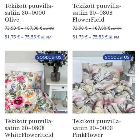
Tekikott puuvil­la­
Tekikott puuvil­la­
satiin 30–0000
satiin 30–0808
Olive
FlowerField
Hinnavahemik: 73,90 € kuni 107,90 €
Hinnavahemik: 
73,90
€
–
107,90
€
73,90
€
–
107,90
€
sis. KM
sis. KM
Hinnavahemik: 51,73 € kuni 75,53 €
Hinnavahemik: 5
51,73
€
–
75,53
€
51,73
€
–
75,53
€
sis. KM
sis. KM
SOODUSTUS
SOODUSTUS
Tekikott puuvil­la­
Tekikott puuvil­la­
satiin 30–0808
satiin 30–0003
WhiteFlowerField
PinkFlower