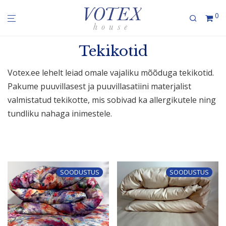
0
Tekikotid
Votex.ee lehelt leiad omale vajaliku mõõduga tekikotid.
Pakume puuvil­lasest ja puuvil­la­sa­tiini mater­jalist
valmis­tatud tekikotte, mis sobivad ka aller­gi­kutele ning
tundliku nahaga inimestele.
SOODUSTUS
SOODUSTUS