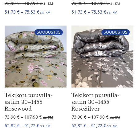
Hinnavahemik: 73,90 € kuni 107,90 €
Hinnavahemik: 
73,90
€
–
107,90
€
73,90
€
–
107,90
€
sis. KM
sis. KM
Hinnavahemik: 51,73 € kuni 75,53 €
Hinnavahemik: 5
51,73
€
–
75,53
€
51,73
€
–
75,53
€
sis. KM
sis. KM
SOODUSTUS
SOODUSTUS
Tekikott puuvil­la­
Tekikott puuvil­la­
satiin 30–1455
satiin 30–1455
Rosewood
RoseSilver
Hinnavahemik: 73,90 € kuni 107,90 €
Hinnavahemik: 
73,90
€
–
107,90
€
73,90
€
–
107,90
€
sis. KM
sis. KM
Hinnavahemik: 62,82 € kuni 91,72 €
Hinnavahemik: 6
62,82
€
–
91,72
€
62,82
€
–
91,72
€
sis. KM
sis. KM