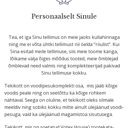
Perso­naalselt Sinule
Tea, et iga Sinu tellimus on meie jaoks kulla­hinnaga
ning me ei võta ühtki tellimust nii öelda “riiulist”. Kui
Sina esitad meile tellimuse, siis meie toome kanga,
lõikame välja õiges mõõdus tooted, meie õmblejad
õmblevad need valmis ning komplek­tee­rijad pakivad
Sinu tellimuse kokku.
Tekikott on voodi­pe­su­komp­lekti osa, mis jääb kõige
voodis peale ning on seetõttu ka kõige rohkem
nähtaval. Seega on oluline, et tekikott oleks silmale
meeldiv ning sobiks kokku mitte ainult ülejäänud voodi­
pesuga, vaid ka ülejäänud magamistoa sisutusega.
Tekikott, mis on soetatud Votex House’i toote­ka­ta­