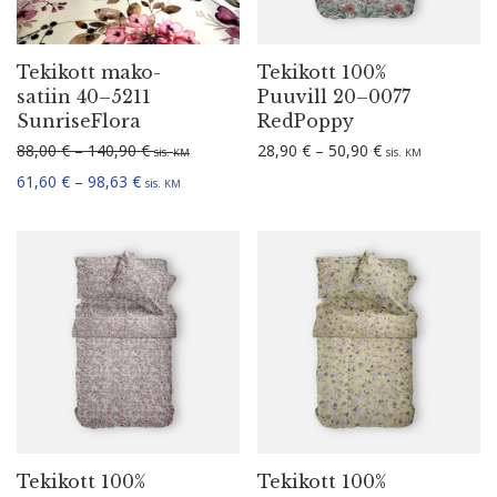
Tekikott mako-
Tekikott 100%
satiin 40–5211
Puuvill 20–0077
SunriseFlora
RedPoppy
Hinna­va­hemik: 88,00 € kuni 140,90 €
Hinna­va­hemik: 
88,00
€
–
140,90
€
28,90
€
–
50,90
€
sis.
sis.
KM
KM
Hinna­va­hemik: 61,60 € kuni 98,63 €
61,60
€
–
98,63
€
sis.
KM
Tekikott 100%
Tekikott 100%