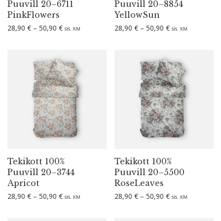
Puuvill 20–6711
Puuvill 20–8854
PinkFlowers
YellowSun
Hinna­va­hemik: 28,90 € kuni 50,90 €
Hinna­va­hemik: 
28,90
€
–
50,90
€
28,90
€
–
50,90
€
sis.
sis.
KM
KM
Tekikott 100%
Tekikott 100%
Puuvill 20–3744
Puuvill 20–5500
Apricot
RoseLeaves
Hinna­va­hemik: 28,90 € kuni 50,90 €
Hinna­va­hemik: 
28,90
€
–
50,90
€
28,90
€
–
50,90
€
sis.
sis.
KM
KM