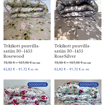
Tekikott puuvil­la­
Tekikott puuvil­la­
satiin 30–1455
satiin 30–1455
Rosewood
RoseSilver
Hinna­va­hemik: 73,90 € kuni 107,90 €
Hinna­va­hemik:
73,90
€
–
107,90
€
73,90
€
–
107,90
€
sis.
sis.
KM
KM
Hinna­va­hemik: 62,82 € kuni 91,72 €
Hinna­va­hemik: 
62,82
€
–
91,72
€
62,82
€
–
91,72
€
sis.
sis.
KM
KM
SOODUSTUS
SOODUSTUS