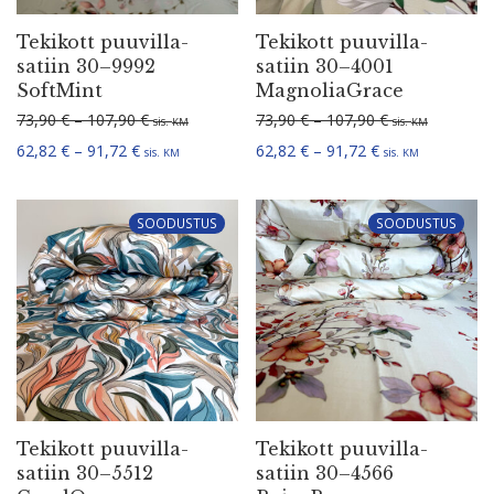
Tekikott puuvil­la­
Tekikott puuvil­la­
satiin 30–9992
satiin 30–4001
SoftMint
MagnoliaGrace
Hinna­va­hemik: 73,90 € kuni 107,90 €
Hinna­va­hemik:
73,90
€
–
107,90
€
73,90
€
–
107,90
€
sis.
sis.
KM
KM
Hinna­va­hemik: 62,82 € kuni 91,72 €
Hinna­va­hemik: 
62,82
€
–
91,72
€
62,82
€
–
91,72
€
sis.
sis.
KM
KM
SOODUSTUS
SOODUSTUS
Tekikott puuvil­la­
Tekikott puuvil­la­
satiin 30–5512
satiin 30–4566