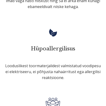
imab väga hästi niiskust ning Sa ei ärka enam kunagi
ebameel­divalt niiske kehaga.
Hüpoal­ler­gi­lisus
Loodus­likest toorma­ter­ja­lidest valmis­tatud voodipesu
ei elekt­ri­seeru, ei põhjusta nahaär­ritust ega aller­gilisi
reaktsioone.