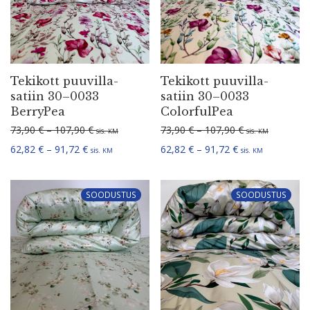
Tekikott puuvil­la­
Tekikott puuvil­la­
satiin 30–0033
satiin 30–0033
BerryPea
ColorfulPea
Hinna­va­hemik: 73,90 € kuni 107,90 €
Hinna­va­hemik:
73,90
€
–
107,90
€
73,90
€
–
107,90
€
sis.
sis.
KM
KM
Hinna­va­hemik: 62,82 € kuni 91,72 €
Hinna­va­hemik: 
62,82
€
–
91,72
€
62,82
€
–
91,72
€
sis.
sis.
KM
KM
SOODUSTUS
SOODUSTUS