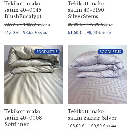
Tekikott mako-
Tekikott mako-
satiin 40–0045
satiin 40–5190
BlushEucalypt
SilverStems
Hinna­va­hemik: 88,00 € kuni 140,90 €
Hinna­va­hemik:
88,00
€
–
140,90
€
88,00
€
–
140,90
€
sis.
sis.
KM
KM
Hinna­va­hemik: 61,60 € kuni 98,63 €
Hinna­va­hemik: 
61,60
€
–
98,63
€
61,60
€
–
98,63
€
sis.
sis.
KM
KM
SOODUSTUS
SOODUSTUS
Tekikott mako-
Tekikott mako-
satiin 40–0008
satiin žakaar Silver
SoftLinen
Hinna­va­hemi
108,00
€
–
160,90
€
sis.
KM