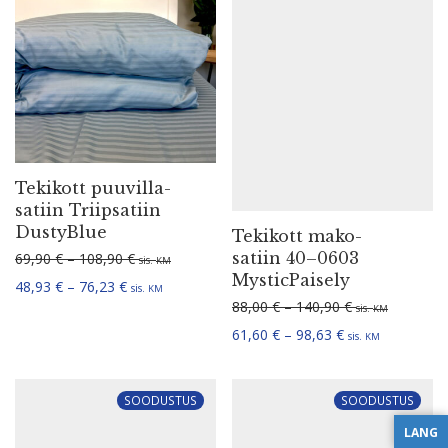
Tekikott puuvil­la­
Tekikott mako-
satiin Triip­satiin
satiin 40–0603
DustyBlue
MysticPaisely
Hinna­va­hemik: 69,90 € kuni 108,90 €
Hinna­va­hemik:
69,90
€
–
108,90
€
88,00
€
–
140,90
€
sis.
sis.
KM
KM
Hinna­va­hemik: 48,93 € kuni 76,23 €
Hinna­va­hemik: 
48,93
€
–
76,23
€
61,60
€
–
98,63
€
sis.
sis.
KM
KM
SOODUSTUS
SOODUSTUS
LANG