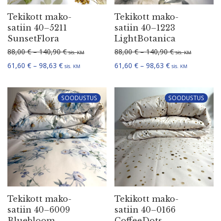
Tekikott mako-
Tekikott mako-
satiin 40–5211
satiin 40–1223
SunsetFlora
LightBotanica
Hinna­va­hemik: 88,00 € kuni 140,90 €
Hinna­va­hemik:
88,00
€
–
140,90
€
88,00
€
–
140,90
€
sis.
sis.
KM
KM
Hinna­va­hemik: 61,60 € kuni 98,63 €
Hinna­va­hemik: 
61,60
€
–
98,63
€
61,60
€
–
98,63
€
sis.
sis.
KM
KM
SOODUSTUS
SOODUSTUS
Tekikott mako-
Tekikott mako-
satiin 40–6009
satiin 40–0166
Bluebloom
CoffeeDots