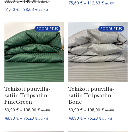
Hinna­va­hemik: 88,00 € kuni 140,90 €
88,00
€
–
140,90
€
sis.
KM
Hinna­va­hemik:
75,60
€
–
112,63
€
sis.
KM
Hinna­va­hemik: 61,60 € kuni 98,63 €
61,60
€
–
98,63
€
sis.
KM
SOODUSTUS
SOODUSTUS
Tekikott puuvil­la­
Tekikott puuvil­la­
satiin Triip­satiin
satiin Triip­satiin
PineGreen
Bone
Hinna­va­hemik: 69,90 € kuni 108,90 €
Hinna­va­hemik:
69,90
€
–
108,90
€
69,90
€
–
108,90
€
sis.
sis.
KM
KM
Hinna­va­hemik: 48,93 € kuni 76,23 €
Hinna­va­hemik: 
48,93
€
–
76,23
€
48,93
€
–
76,23
€
sis.
sis.
KM
KM