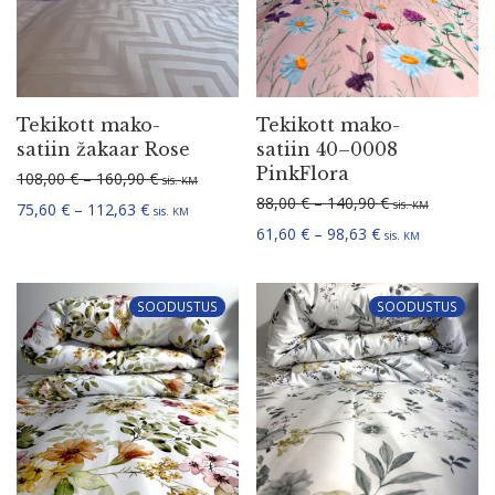
Tekikott mako-
Tekikott mako-
satiin žakaar Rose
satiin 40–0008
PinkFlora
Hinna­va­hemik: 108,00 € kuni 160,90 €
108,00
€
–
160,90
€
sis.
KM
Hinna­va­hemik:
88,00
€
–
140,90
€
sis.
Hinna­va­hemik: 75,60 € kuni 112,63 €
KM
75,60
€
–
112,63
€
sis.
KM
Hinna­va­hemik: 
61,60
€
–
98,63
€
sis.
KM
SOODUSTUS
SOODUSTUS