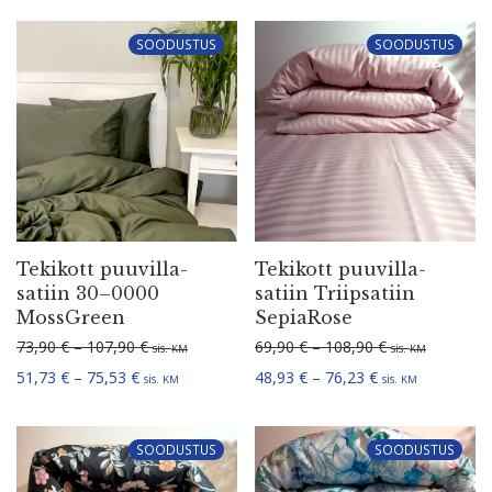
SOODUSTUS
SOODUSTUS
Tekikott puuvil­la­
Tekikott puuvil­la­
satiin 30–0000
satiin Triip­satiin
MossGreen
SepiaRose
Hinna­va­hemik: 73,90 € kuni 107,90 €
Hinna­va­hemik:
73,90
€
–
107,90
€
69,90
€
–
108,90
€
sis.
sis.
KM
KM
Hinna­va­hemik: 51,73 € kuni 75,53 €
Hinna­va­hemik: 
51,73
€
–
75,53
€
48,93
€
–
76,23
€
sis.
sis.
KM
KM
SOODUSTUS
SOODUSTUS