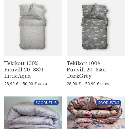
Tekikott 100%
Tekikott 100%
Puuvill 20–8871
Puuvill 20–3461
LittleAqua
DarkGrey
Hinna­va­hemik: 28,90 € kuni 50,90 €
Hinna­va­hemik: 
28,90
€
–
50,90
€
28,90
€
–
50,90
€
sis.
sis.
KM
KM
SOODUSTUS
SOODUSTUS