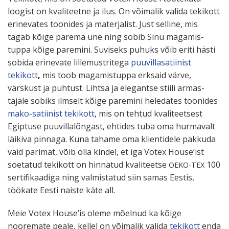
loogist on kvali­teetne ja ilus. On võimalik valida tekikott
erine­vates toonides ja mater­jalist. Just selline, mis
tagab kõige parema une ning sobib Sinu magamis­
tuppa kõige paremini. Suviseks puhuks võib eriti hästi
sobida erinevate lille­must­ritega
puuvil­la­sa­tiinist
tekikot
t
,
mis toob magamis­tuppa erksaid värve,
värskust ja puhtust. Lihtsa ja elegantse stiili armas­
tajale sobiks ilmselt kõige paremini heledates toonides
mako-satiinist tekikott
, mis on tehtud kvali­teetsest
Egiptuse puuvil­la­lõngast, ehtides tuba oma hurmavalt
läikiva pinnaga. Kuna tahame oma klien­tidele pakkuda
vaid parimat, võib olla kindel, et iga Votex House’ist
soetatud tekikott on hinnatud kvali­teetse
100
OEKO-TEX
serti­fi­kaadiga ning valmis­tatud siin samas Eestis,
töökate Eesti naiste käte all.
Meie Votex House’is oleme mõelnud ka kõige
nooremate peale, kellel on võimalik valida
tekikott
enda