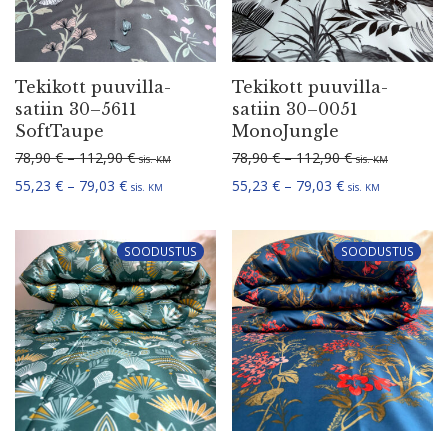
Tekikott puuvil­la­
Tekikott puuvil­la­
satiin 30–5611
satiin 30–0051
SoftTaupe
MonoJungle
Hinna­va­hemik: 78,90 € kuni 112,90 €
Hinna­va­hemik:
78,90
€
–
112,90
€
78,90
€
–
112,90
€
sis.
sis.
KM
KM
Hinna­va­hemik: 55,23 € kuni 79,03 €
Hinna­va­hemik: 
55,23
€
–
79,03
€
55,23
€
–
79,03
€
sis.
sis.
KM
KM
SOODUSTUS
SOODUSTUS