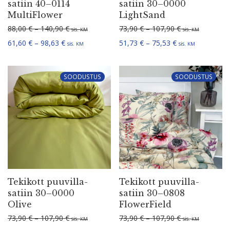
satiin 40–0114
satiin 30–0000
MultiFlower
LightSand
Hinna­va­hemik: 88,00 € kuni 140,90 €
Hinna­va­hemik:
88,00
€
–
140,90
€
73,90
€
–
107,90
€
sis.
sis.
KM
KM
Hinna­va­hemik: 61,60 € kuni 98,63 €
Hinna­va­hemik: 
61,60
€
–
98,63
€
51,73
€
–
75,53
€
sis.
sis.
KM
KM
SOODUSTUS
SOODUSTUS
Tekikott puuvil­la­
Tekikott puuvil­la­
satiin 30–0000
satiin 30–0808
Olive
FlowerField
Hinna­va­hemik: 73,90 € kuni 107,90 €
Hinna­va­hemik:
73,90
€
–
107,90
€
73,90
€
–
107,90
€
sis.
sis.
KM
KM