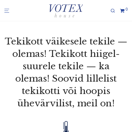
0
Tekikott väikesele tekile —
olemas! Tekikott hiigel­
suurele tekile — ka
olemas! Soovid lillelist
tekikotti või hoopis
ühevär­vilist, meil on!