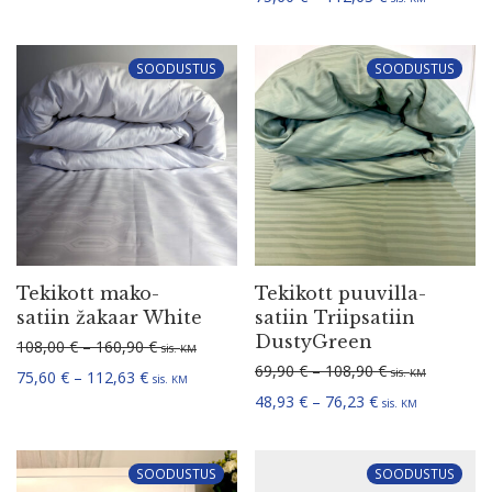
SOODUSTUS
SOODUSTUS
Tekikott mako-
Tekikott puuvil­la­
satiin žakaar White
satiin Triip­satiin
DustyGreen
Hinna­va­hemik: 108,00 € kuni 160,90 €
108,00
€
–
160,90
€
sis.
KM
Hinna­va­hemik:
69,90
€
–
108,90
€
sis.
Hinna­va­hemik: 75,60 € kuni 112,63 €
KM
75,60
€
–
112,63
€
sis.
KM
Hinna­va­hemik: 
48,93
€
–
76,23
€
sis.
KM
SOODUSTUS
SOODUSTUS