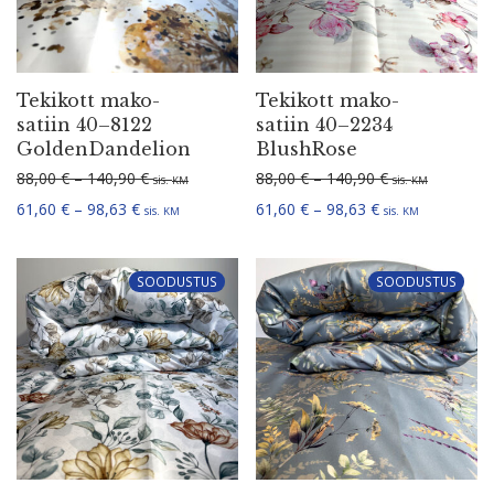
Tekikott mako-
Tekikott mako-
satiin 40–8122
satiin 40–2234
GoldenDandelion
BlushRose
Hinna­va­hemik: 88,00 € kuni 140,90 €
Hinna­va­hemik:
88,00
€
–
140,90
€
88,00
€
–
140,90
€
sis.
sis.
KM
KM
Hinna­va­hemik: 61,60 € kuni 98,63 €
Hinna­va­hemik: 
61,60
€
–
98,63
€
61,60
€
–
98,63
€
sis.
sis.
KM
KM
SOODUSTUS
SOODUSTUS