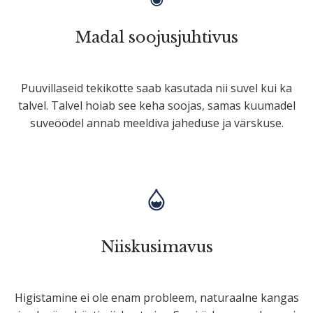
Madal soojus­juh­tivus
Puuvil­laseid tekikotte saab kasutada nii suvel kui ka
talvel. Talvel hoiab see keha soojas, samas kuumadel
suveöödel annab meeldiva jaheduse ja värskuse.
Niiskusi­mavus
Higis­tamine ei ole enam probleem, naturaalne kangas