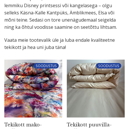
lemmiku Disney print­sessi või kange­lasega – olgu
selleks Käsna-Kalle Kantpüks, Ämblikmees, Elsa või
mõni teine. Sedasi on tore unenä­gu­demaal seigelda
ning ka õhtul voodisse saamine on seetõttu lihtsam.
Vaata meie toote­valik üle ja luba endale kvali­teetne
tekikott ja hea uni juba täna!
SOODUSTUS
SOODUSTUS
Tekikott mako-
Tekikott puuvil­la­