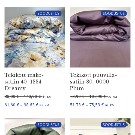
SOODUSTUS
SOODUSTUS
Tekikott mako-
Tekikott puuvil­la­
satiin 40–1334
satiin 30–0000
Dreamy
Plum
Hinna­va­hemik: 88,00 € kuni 140,90 €
Hinna­va­hemik:
88,00
€
–
140,90
€
73,90
€
–
107,90
€
sis.
sis.
KM
KM
Hinna­va­hemik: 61,60 € kuni 98,63 €
Hinna­va­hemik: 
61,60
€
–
98,63
€
51,73
€
–
75,53
€
sis.
sis.
KM
KM
SOODUSTUS
SOODUSTUS