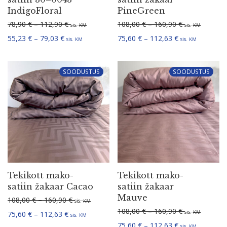
sis.
sis.
KM
KM
Hinna­va­hemik: 55,23 € kuni 79,03 €
Hinna­va­hemik:
55,23
€
–
79,03
€
75,60
€
–
112,63
€
sis.
sis.
KM
KM
SOODUSTUS
SOODUSTUS
Tekikott mako-
Tekikott mako-
satiin žakaar Cacao
satiin žakaar
Mauve
Hinna­va­hemik: 108,00 € kuni 160,90 €
108,00
€
–
160,90
€
sis.
KM
Hinna­va­hemi
108,00
€
–
160,90
€
sis.
Hinna­va­hemik: 75,60 € kuni 112,63 €
KM
75,60
€
–
112,63
€
sis.
KM
Hinna­va­hemik:
75,60
€
–
112,63
€
sis.
KM