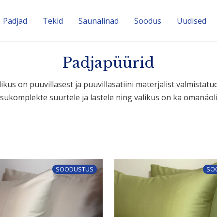
Padjad
Tekid
Sauna­linad
Soodus
Uudised
Padjapüürid
s on puuvil­lasest ja puuvil­la­sa­tiini mater­jalist valmis­tatu
su­komp­lekte suurtele ja lastele ning valikus on ka omanäo
SOODUSTUS
SO