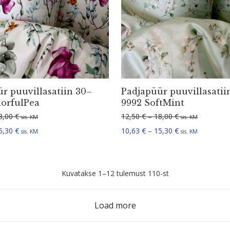
r puuvil­la­satiin 30–
Padjapüür puuvil­la­satii
lorfulPea
9992 SoftMint
Hinnavahemik: 12,50 € kuni 18,00 €
Hinnavahemik: 1
8,00
€
12,50
€
–
18,00
€
sis. KM
sis. KM
Hinnavahemik: 10,63 € kuni 15,30 €
Hinnavahemik: 1
5,30
€
10,63
€
–
15,30
€
sis. KM
sis. KM
Sorditud
Kuvatakse 1–12 tulemust 110-st
uusimate
järgi
Load more