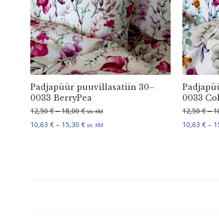
Padjapüür puuvil­la­satiin 30–
Padjapüü
0033 BerryPea
0033 Co
Hinnavahemik: 12,50 € kuni 18,00 €
12,50
€
–
18,00
€
12,50
€
–
1
sis. KM
Hinnavahemik: 10,63 € kuni 15,30 €
10,63
€
–
15,30
€
10,63
€
–
1
sis. KM