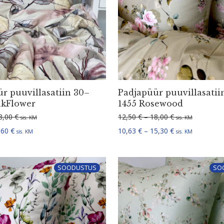
r puuvil­la­satiin 30–
Padjapüür puuvil­la­satii
nkFlower
1455 Rosewood
Hinnavahemik: 12,50 € kuni 18,00 €
Hinnavahemik: 1
8,00
€
12,50
€
–
18,00
€
sis. KM
sis. KM
Hinnavahemik: 8,75 € kuni 12,60 €
Hinnavahemik: 1
,60
€
10,63
€
–
15,30
€
sis. KM
sis. KM
SOODUSTUS
SO