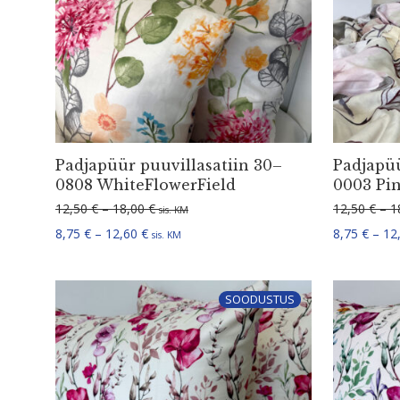
Padjapüür puuvil­la­satiin 30–
Padjapüü
0808 WhiteFlowerField
0003 Pi
Hinnavahemik: 12,50 € kuni 18,00 €
12,50
€
–
18,00
€
12,50
€
–
1
sis. KM
Hinnavahemik: 8,75 € kuni 12,60 €
8,75
€
–
12,60
€
8,75
€
–
12
sis. KM
SOODUSTUS