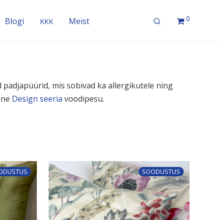
0
Blogi
Meist
KKK
d padja­püürid, mis sobivad ka aller­gi­kutele ning
line
Design seeria
voodipesu.
ODUSTUS
SOODUSTUS