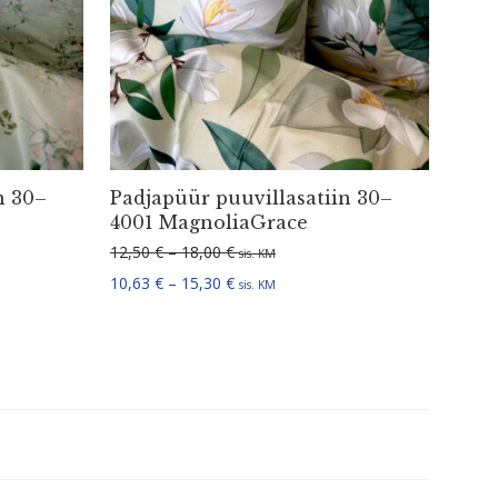
n 30–
Padjapüür puuvil­la­satiin 30–
4001 MagnoliaGrace
2,50 € kuni 18,00 €
Hinnavahemik: 12,50 € kuni 18,00 €
12,50
€
–
18,00
€
sis. KM
0,63 € kuni 15,30 €
Hinnavahemik: 10,63 € kuni 15,30 €
10,63
€
–
15,30
€
sis. KM