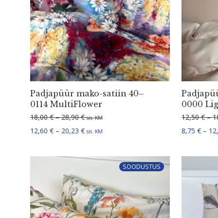
Padjapüür mako-satiin 40–
Padjapüü
0114 MultiFlower
0000 Li
Hinnavahemik: 18,00 € kuni 28,90 €
18,00
€
–
28,90
€
12,50
€
–
1
sis. KM
Hinnavahemik: 12,60 € kuni 20,23 €
12,60
€
–
20,23
€
8,75
€
–
12
sis. KM
SOODUSTUS