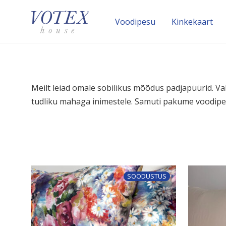
Voodipesu
Kinke­kaart
Meilt leiad omale sobilikus mõõdus padja­püürid. Valiku
tudliku mahaga inimestele. Samuti pakume voodi­pe­
SOODUSTUS