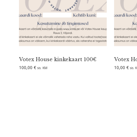
Votex House kinke­kaart 100€
Votex Ho
100,00
€
10,00
€
sis. KM
sis.