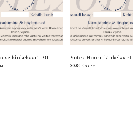
use kinke­kaart 10€
Votex House kinke­kaart
30,00
€
 KM
sis. KM