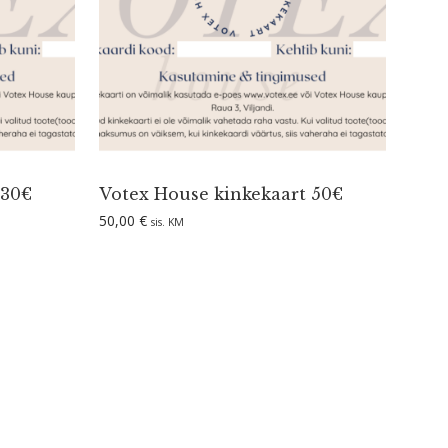
 30€
Votex House kinke­kaart 50€
50,00
€
sis. KM