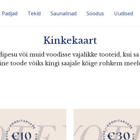
Padjad
Tekid
Sauna­linad
Soodus
Uudised
Kinkekaart
ipesu või muid voodisse vajalikke tooteid, kui s
ine toode võiks kingi saajale kõige rohkem meel