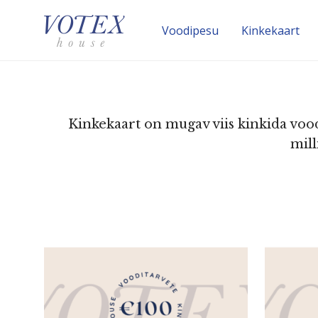
Voodipesu
Kinke­kaart
Kinke­kaart on mugav viis kinkida vood
mill