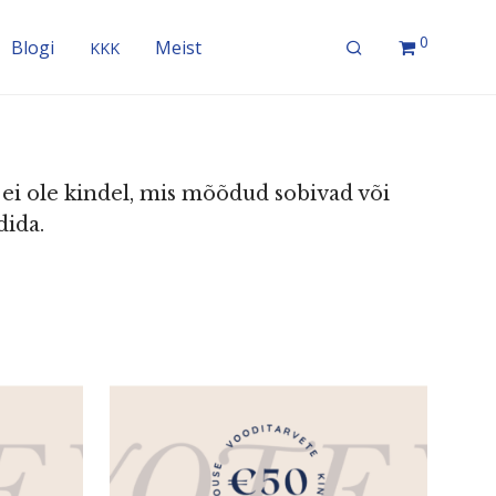
0
Blogi
Meist
KKK
a ei ole kindel, mis mõõdud sobivad või
dida.