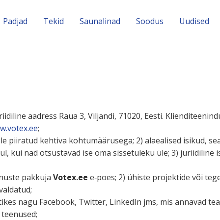
Padjad
Tekid
Sauna­linad
Soodus
Uudised
rii­diline aadress Raua 3, Viljandi, 71020, Eesti. Klien­di­tee­
w.votex.ee
;
i ole piiratud kehtiva kohtu­mää­rusega; 2) alaea­lised isikud,
kui nad otsus­tavad ise oma sisse­tuleku üle; 3) jurii­diline 
teenuste pakkuja
Votex.ee
e‑poes; 2) ühiste projektide või tege
valdatud;
s­tikes nagu Facebook, Twitter, LinkedIn jms, mis annavad te
d teenused;