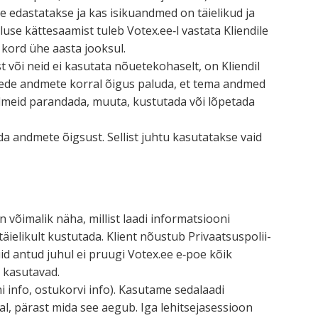
e edasta­takse ja kas isiku­andmed on täielikud ja
tluse kätte­saamist tuleb Votex.ee‑l vastata Kliendile
s kord ühe aasta jooksul.
 või neid ei kasutata nõuete­ko­haselt, on Kliendil
alede andmete korral õigus paluda, et tema andmed
u­andmeid parandada, muuta, kustutada või lõpetada
a andmete õigsust. Sellist juhtu kasuta­takse vaid
 võimalik näha, millist laadi infor­mat­siooni
äielikult kustutada. Klient nõustub Privaat­sus­po­lii­
uid antud juhul ei pruugi Votex.ee e‑poe kõik
d kasutavad.
ni info, ostukorvi info). Kasutame sedalaadi
al, pärast mida see aegub. Iga lehit­se­ja­ses­sioon