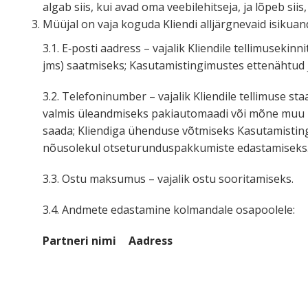
algab siis, kui avad oma veebil­e­hitseja, ja lõpeb sii
Müüjal on vaja koguda Kliendi alljärg­nevaid isiku­
3.1. E‑posti aadress – vajalik Kliendile telli­mu­se­
jms) saatmiseks; Kasuta­mis­tin­gi­mustes ettenähtud
3.2. Telefo­ni­number – vajalik Kliendile tellimuse s
valmis üleand­miseks pakiau­to­maadi või mõne muu po
saada; Kliendiga ühenduse võtmiseks Kasuta­mis­tin­g
nõusolekul otsetu­run­dus­pak­ku­miste edastamiseks
3.3. Ostu maksumus – vajalik ostu sooritamiseks.
3.4. Andmete edastamine kolmandale osapoolele:
Partneri nimi
Aadress