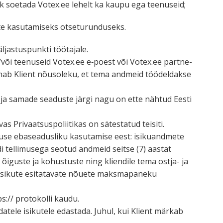
malik soetada Votex.ee lehelt ka kaupu ega teenuseid;
mete kasuta­miseks otseturunduseks.
as­tus­punkti töötajale.
a/või teenuseid Votex.ee e‑poest või Votex.ee partne­
annab Klient nõusoleku, et tema andmeid töödel­dakse
stel ja samade seaduste järgi nagu on ette nähtud Eesti
Privaat­sus­po­lii­tikas on sätes­tatud teisiti.
uguse ebasea­dusliku kasutamise eest: isiku­andmete
i telli­musega seotud andmeid seitse (7) aastat
iguste ja kohus­tuste ning kliendile tema ostja- ja
v; isikute esita­tavate nõuete maksma­paneku
:// proto­kolli kaudu.
atele isikutele edastada. Juhul, kui Klient märkab