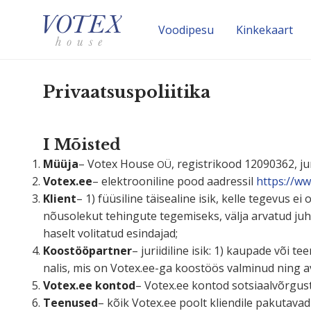
Voodipesu
Kinke­kaart
Privaat­sus­po­liitika
I Mõisted
Müüja
– Votex House
, regist­rikood 12090362, ju
OÜ
Votex.ee
– elekt­roo­niline pood aadressil
https://ww
Klient
– 1) füüsiline täisealine isik, kelle tegevus e
nõusolekut tehingute tegemiseks, välja arvatud juhul, 
haselt volitatud esindajad;
Koostöö­partner
– jurii­diline isik: 1) kaupade või 
nalis, mis on Votex.ee-ga koostöös valminud ning a
Votex.ee kontod
– Votex.ee kontod sotsiaal­võr­gu
Teenused
– kõik Votex.ee poolt kliendile pakutava