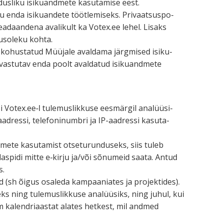
a­dusliku isiku­andmete kasutamise eest.
enda isiku­andete töötle­miseks. Privaat­sus­po­
b teadaandena avalikult ka Votex.ee lehel. Lisaks
õusoleku kohta.
ent kohus­tatud Müüjale avaldama järgmised isiku­
n vastutav enda poolt avaldatud isiku­andmete
 Votex.ee‑l tulemus­likkuse eesmärgil analüü­si­
aadressi, telefo­ni­numbri ja IP-aadressi kasuta­
mete kasutamist otsetu­run­duseks, siis tuleb
daspidi mitte e‑kirju ja/või sõnumeid saata. Antud
s.
d (sh õigus osaleda kampaa­niates ja projek­tides).
ks ning tulemus­likkuse analüüsiks, ning juhul, kui
m kalend­ri­aastat alates hetkest, mil andmed