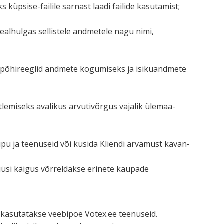
s küpsise-failile sarnast laadi failide kasutamist;
 sealhulgas sellistele andmetele nagu nimi,
d põhireeglid andmete kogumiseks ja isiku­andmete
tle­miseks avalikus arvuti­võrgus vajalik ülemaa­
aupu ja teenuseid või küsida Kliendi arvamust kavan­
üüsi käigus võrrel­dakse erinete kaupade
kui kasuta­takse veebipoe Votex.ee teenuseid.