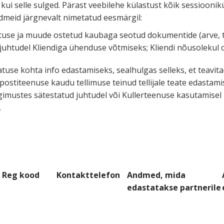
s, kui selle sulged. Pärast veebilehe külastust kõik sessioo­ni­
andmeid järgnevalt nimetatud eesmärgil:
kin­nituse ja muude ostetud kaubaga seotud dokumentide (arve, 
 juhtudel Kliendiga ühenduse võtmiseks; Kliendi nõusolekul o
taatuse kohta info edasta­miseks, sealhulgas selleks, et teavi
sti­teenuse kaudu tellimuse teinud tellijale teate edasta­mis
i­mustes sätes­tatud juhtudel või Kuller­teenuse kasuta­misel
.
Reg kood
Kontakt­te­lefon
Andmed, mida
edasta­takse partnerile