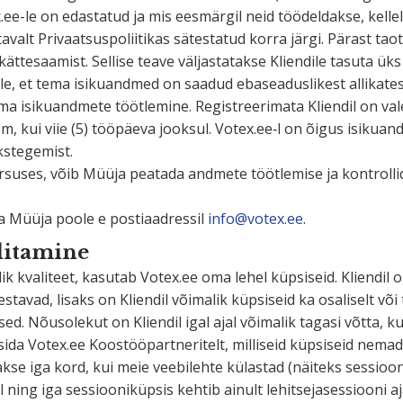
x.ee-le on edastatud ja mis eesmärgil neid töödel­dakse, kellel
alt Privaat­sus­po­lii­tikas sätes­tatud korra järgi. Pärast tao
tte­saamist. Sellise teave väljas­ta­takse Kliendile tasuta ük
e, et tema isiku­andmed on saadud ebasea­dus­likest allikatest
 isiku­andmete töötlemine. Regist­ree­rimata Kliendil on v
iljem, kui viie (5) tööpäeva jooksul. Votex.ee‑l on õigus isik
kstegemist.
r­suses, võib Müüja peatada andmete töötlemise ja kontrollid
 Müüja poole e postiaad­ressil
info@votex.ee
.
litamine
k kvaliteet, kasutab Votex.ee oma lehel küpsiseid. Kliendil on
tavad, lisaks on Kliendil võimalik küpsiseid ka osaliselt või t
ed. Nõusolekut on Kliendil igal ajal võimalik tagasi võtta, k
sida Votex.ee Koostöö­part­ne­ritelt, milliseid küpsiseid nema
akse iga kord, kui meie veebi­lehte külastad (näiteks sessioo
ing iga sessioo­ni­küpsis kehtib ainult lehit­se­ja­ses­siooni aj