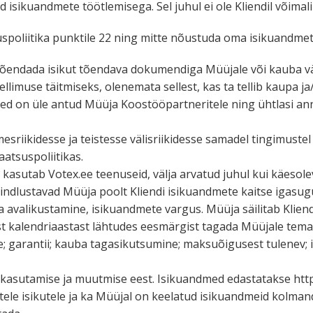
tud isiku­andmete töötle­misega. Sel juhul ei ole Kliendil või
sus­po­liitika punktile 22 ning mitte nõustuda oma isiku­and
 tõendada isikut tõendava dokumendiga Müüjale või kauba välj
ellimuse täitmiseks, olenemata sellest, kas ta tellib kaupa j
dmed on üle antud Müüja Koostöö­part­ne­ritele ning ühtlasi 
s­rii­ki­desse ja teistesse välis­rii­ki­desse samadel tingi­mu
aatsuspoliitikas.
kasutab Votex.ee teenuseid, välja arvatud juhul kui käesolevas 
d kindlus­tavad Müüja poolt Kliendi isiku­andmete kaitse igas
avali­kus­tamine, isiku­andmete vargus. Müüja säilitab Kliend
t kalend­ri­aastast lähtudes eesmärgist tagada Müüjale tema õ
mine; garantii; kauba tagasi­kut­sumine; maksu­õi­gusest tulene
a kasutamise ja muutmise eest. Isiku­andmed edasta­takse https
le isikutele ja ka Müüjal on keelatud isiku­andmeid kolman­d