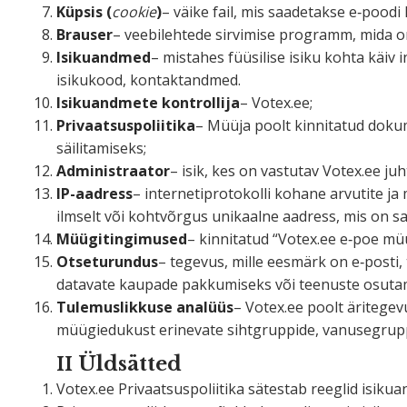
Küpsis (
cookie
)
– väike fail, mis saade­takse e‑poodi
Brauser
– veebi­lehtede sirvimise programm, mida on
Isiku­andmed
– mistahes füüsilise isiku kohta käiv 
isikukood, kontaktandmed.
Isiku­andmete kontrollija
– Votex.ee;
Privaat­sus­po­liitika
– Müüja poolt kinni­tatud doku
säilitamiseks;
Administ­raator
– isik, kes on vastutav Votex.ee juh
IP-aadress
– inter­ne­ti­pro­to­kolli kohane arvutit
ilmselt või kohtvõrgus unikaalne aadress, mis on s
Müügi­tin­gi­mused
– kinni­tatud “Votex.ee e‑poe mü
Otsetu­rundus
– tegevus, mille eesmärk on e‑posti,
da­tavate kaupade pakku­miseks või teenuste osuta
Tulemus­likkuse analüüs
– Votex.ee poolt ärite­ge
müügiedukust erinevate sihtgruppide, vanuse­grupp
Üldsätted
II
Votex.ee Privaat­sus­po­liitika sätestab reeglid isiku