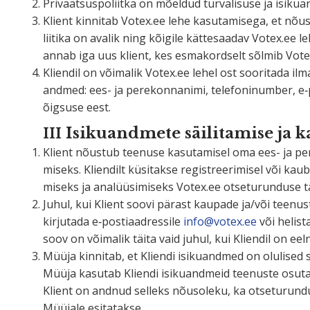
Privaat­sus­po­liitka on mõeldud turva­lisuse ja isik
Klient kinnitab Votex.ee lehe kasuta­misega, et nõus
liitika on avalik ning kõigile kätte­saadav Votex.ee le
annab iga uus klient, kes esmakordselt sõlmib Vote
Kliendil on võimalik Votex.ee lehel ost sooritada ilm
andmed: ees- ja perekon­nanimi, telefo­ni­number, e‑
õigsuse eest.
Isiku­andmete säili­tamise ja 
III
Klient nõustub teenuse kasuta­misel oma ees- ja pere
miseks. Kliendilt küsitakse regist­ree­ri­misel või ka
miseks ja analüü­si­miseks Votex.ee otsetu­runduse 
Juhul, kui Klient soovi pärast kaupade ja/või teenu
kirjutada e‑postiaadressile
info@votex.ee
või helist
soov on võimalik täita vaid juhul, kui Kliendil on eel
Müüja kinnitab, et Kliendi isiku­andmed on olulised s
Müüja kasutab Kliendi isiku­andmeid teenuste osuta­m
Klient on andnud selleks nõusoleku, ka otsetu­rundus
Müüjale esitatakse.