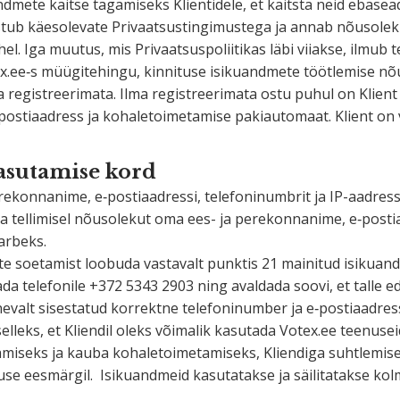
u­andmete kaitse tagamiseks Klien­tidele, et kaitsta neid ebase
tub käesolevate Privaat­sustin­gi­mustega ja annab nõusoleku 
hel. Iga muutus, mis Privaat­sus­po­lii­tikas läbi viiakse, ilmu
x.ee‑s müügi­te­hingu, kinnituse isiku­andmete töötlemise n
a regist­ree­rimata. Ilma regist­ree­rimata ostu puhul on Kli
postiaadress ja kohale­toi­me­tamise pakiau­tomaat. Klient o
kasutamise kord
kon­nanime, e‑postiaadressi, telefo­ni­numbrit ja IP-aadressi
uba telli­misel nõusolekut oma ees- ja perekon­nanime, e‑posti
tarbeks.
ste soetamist loobuda vastavalt punktis 21 mainitud isiku­and
ada telefonile +372 5343 2903 ning avaldada soovi, et talle e
nevalt sises­tatud korrektne telefo­ni­number ja e‑postiaadres
elleks, et Kliendil oleks võimalik kasutada Votex.ee teenusei
iseks ja kauba kohale­toi­me­ta­miseks, Kliendiga suhtle­mise
e eesmärgil. Isiku­andmeid kasuta­takse ja säili­ta­takse kol