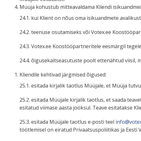
Müüja kohustub mitte­avaldama Kliendi isiku­andmeid
24.1. kui Klient on nõus oma isiku­andmete avalikus
24.2. teenuse osuta­miseks või Votex.ee Koostöö­part­n
24.3. Votex.ee Koostöö­part­ne­ritele eesmärgil tegel
24.4. õiguse­kait­se­asu­tuste poolt ettenähtud viisil,
Kliendile kehtivad järgmised õigused:
25.1. esitada kirjalik taotlus Müüjale, et Müüja tut
25.2. esitada Müüjale kirjalik taotlus, et saada te
esitatud viimase aasta jooksul. Teave esita­takse Klie
25.3. esitada Müüjale taotlus e‑posti teel
info@vote
töötle­misel on eiratud Privaat­sus­po­lii­tikas ja Eest