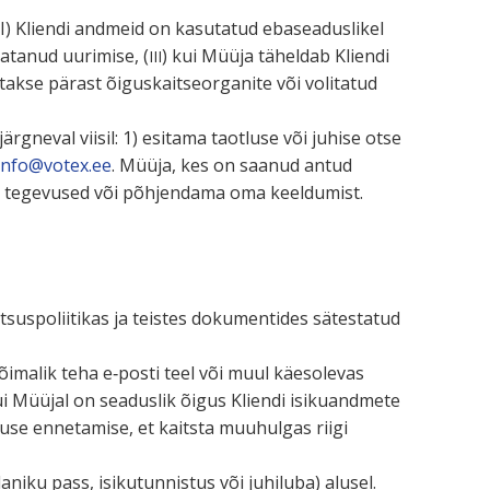
I) Kliendi andmeid on kasutatud ebasea­dus­likel
lgatanud uurimise, (
) kui Müüja täheldab Kliendi
III
kse pärast õigus­kait­se­or­ganite või volitatud
ärgneval viisil: 1) esitama taotluse või juhise otse
info@votex.ee
. Müüja, kes on saanud antud
tud tegevused või põhjendama oma keeldumist.
us­po­lii­tikas ja teistes dokumen­tides sätes­tatud
õimalik teha e‑posti teel või muul käesolevas
, kui Müüjal on seaduslik õigus Kliendi isiku­andmete
gevuse ennetamise, et kaitsta muuhulgas riigi
iku pass, isiku­tun­nistus või juhiluba) alusel.