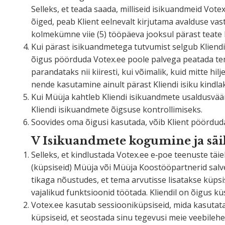
Selleks, et teada saada, milliseid isiku­andmeid Vote
õiged, peab Klient eelnevalt kirjutama avalduse vastav
kolme­kümne viie (5) tööpäeva jooksul pärast teate kä
Kui pärast isiku­and­metega tutvumist selgub Kliendil
õigus pöörduda Votex.ee poole palvega peatada tema
paran­dataks nii kiiresti, kui võimalik, kuid mitte h
nende kasutamine ainult pärast Kliendi isiku kindla
Kui Müüja kahtleb Kliendi isiku­andmete usaldus­vää
Kliendi isiku­andmete õigsuse kontrollimiseks.
Soovides oma õigusi kasutada, võib Klient pöörduda
V Isiku­andmete kogumine ja säi
Selleks, et kindlustada Votex.ee e‑poe teenuste täieli
(küpsiseid) Müüja või Müüja Koostöö­part­nerid salves­
tikaga nõustudes, et tema arvutisse lisatakse küpsis
vajalikud funkt­sioonid töötada. Kliendil on õigus kü
Votex.ee kasutab sessioo­ni­küp­siseid, mida kasuta­t
küpsiseid, et seostada sinu tegevusi meie veebi­lehel n