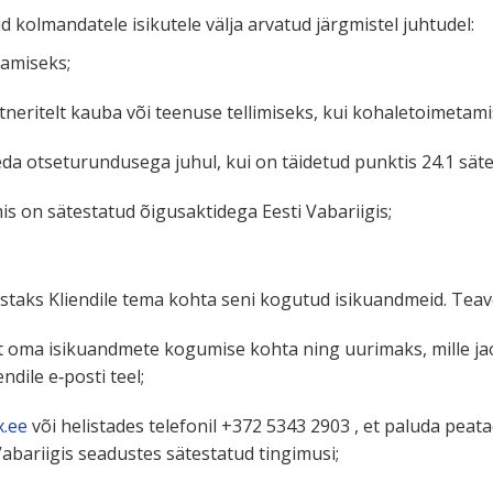
 kolman­datele isikutele välja arvatud järgmistel juhtudel:
tamiseks;
e­ritelt kauba või teenuse telli­miseks, kui kohale­toi­me­ta­m
eda otsetu­run­dusega juhul, kui on täidetud punktis 24.1 säte
 mis on sätes­tatud õigusak­tidega Eesti Vabariigis;
vustaks Kliendile tema kohta seni kogutud isiku­andmeid. Teave
avet oma isiku­andmete kogumise kohta ning uurimaks, mille j
ndile e‑posti teel;
x.ee
või helis­tades telefonil +372 5343 2903 , et paluda peat
i Vabariigis seadustes sätes­tatud tingimusi;