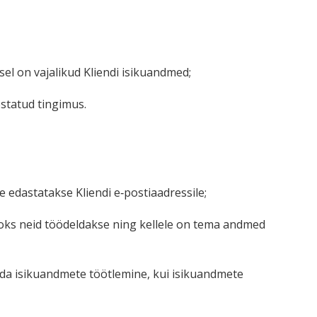
isel on vajalikud Kliendi isikuandmed;
s­tatud tingimus.
 edasta­takse Kliendi e‑postiaadressile;
aoks neid töödel­dakse ning kellele on tema andmed
ada isiku­andmete töötlemine, kui isiku­andmete