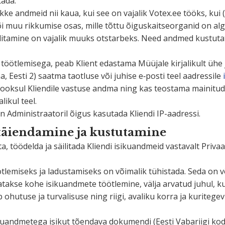
tada.
kke andmeid nii kaua, kui see on vajalik Votex.ee tööks, kui (
õi muu rikkumise osas, mille tõttu õigus­kait­se­or­ganid on a
li­tamine on vajalik muuks otstarbeks. Need andmed kustu­ta­ta
töötle­misega, peab Klient edastama Müüjale kirja­likult ühe j
aa, Eesti 2) saatma taotluse või juhise e‑posti teel aadressile
eva jooksul Kliendile vastuse andma ning kas teostama maini
likul teel.
 Administ­raa­toril õigus kasutada Kliendi IP-aadressi.
täien­damine ja kustutamine
töödelda ja säilitada Kliendi isiku­andmeid vastavalt Privaat­s
­miseks ja ladus­ta­miseks on võimalik tühistada. Seda on v
lõpeta­takse kohe isiku­andmete töötlemine, välja arvatud juhul
gab ohutuse ja turva­lisuse ning riigi, avaliku korra ja kurite­
u­and­metega isikut tõendava dokumendi (Eesti Vabariigi kodan