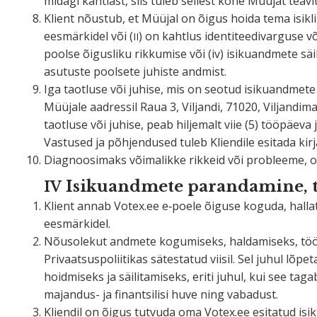
midagi kahtlast, siis tuleb sellest kohe Müüjat teavi
Klient nõustub, et Müüjal on õigus hoida tema isikli
eesmär­kidel või (
) on kahtlus identi­teedi­varguse v
II
poolse õigusliku rikkumise või (iv) isiku­andmete säi
asutuste poolsete juhiste andmist.
Iga taotluse või juhise, mis on seotud isiku­andmete 
Müüjale aadressil Raua 3, Viljandi, 71020, Viljan­dim
taotluse või juhise, peab hiljemalt viie (5) tööpä
Vastused ja põhjen­dused tuleb Kliendile esitada kirja­
Diagnoo­simaks võima­likke rikkeid või probleeme, on
Isiku­andmete paran­damine, 
IV
Klient annab Votex.ee e‑poele õiguse koguda, hallata, 
eesmärkidel.
Nõusolekut andmete kogumiseks, halda­miseks, töötle
Privaat­sus­po­lii­tikas sätes­tatud viisil. Sel juhul 
hoidmiseks ja säili­ta­miseks, eriti juhul, kui see ta
majandus- ja finant­silisi huve ning vabadust.
Kliendil on õigus tutvuda oma Votex.ee esitatud isik