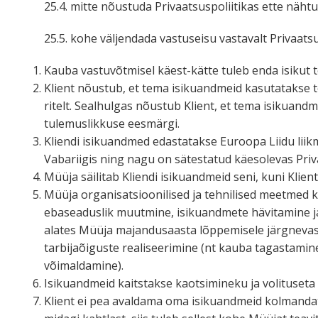
25.4. mitte nõustuda Privaat­sus­po­lii­tikas ette näh
25.5. kohe väljendada vastu­seisu vastavalt Privaat­
Kauba vastu­võt­misel käest-kätte tuleb enda isikut
Klient nõustub, et tema isiku­andmeid kasuta­takse t
ritelt. Sealhulgas nõustub Klient, et tema isiku­an
tulemus­likkuse eesmärgi.
Kliendi isiku­andmed edasta­takse Euroopa Liidu liikme
Vabariigis ning nagu on sätes­tatud käesolevas Priv
Müüja säilitab Kliendi isiku­andmeid seni, kuni Klient 
Müüja organi­sat­sioo­ni­lised ja tehni­lised meetme
ebasea­duslik muutmine, isiku­andmete hävitamine ja 
alates Müüja majan­dus­aasta lõppe­misele järgnevas
tarbi­ja­õi­guste reali­see­rimine (nt kauba tagas­ta
võimaldamine).
Isiku­andmeid kaits­takse kaotsi­mineku ja volituset
Klient ei pea avaldama oma isiku­andmeid kolman­date