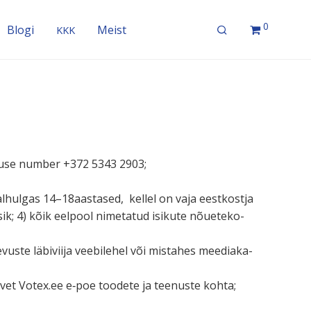
0
Blogi
Meist
KKK
ninduse number +372 5343 2903;
 sealhulgas 14–18aastased, kellel on vaja eestkostja
isik; 4) kõik eelpool nimetatud isikute nõuete­ko­
vuste läbiviija veebi­lehel või mistahes meedia­ka­
avet Votex.ee e‑poe toodete ja teenuste kohta;