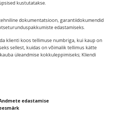
küp­sised kustutatakse.
tehniline dokumen­tat­sioon, garan­tii­do­ku­mendid
tsetu­run­dus­pak­ku­miste edastamiseks.
tada klienti koos tellimuse numbriga, kui kaup on
eks sellest, kuidas on võimalik tellimus kätte
 kauba üleandmise kokku­lep­pi­miseks; Kliendi
Andmete edastamise
eesmärk