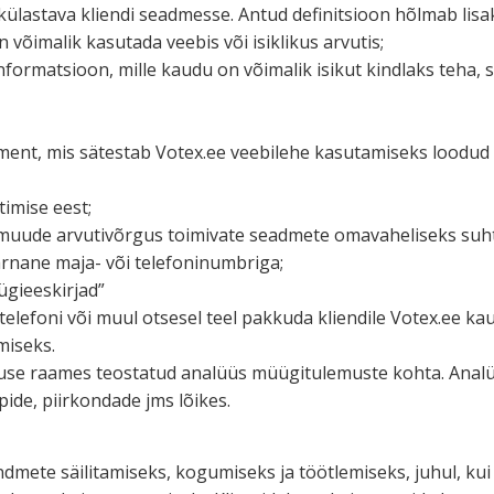
 külastava kliendi seadmesse. Antud definit­sioon hõlmab lisak
 võimalik kasutada veebis või isiklikus arvutis;
infor­mat­sioon, mille kaudu on võimalik isikut kindlaks teha,
ment, mis sätestab Votex.ee veebilehe kasuta­miseks loodu
timise eest;
e ja muude arvuti­võrgus toimivate seadmete omava­he­liseks suh
arnane maja- või telefoninumbriga;
ügieeskirjad”
 telefoni või muul otsesel teel pakkuda kliendile Votex.ee k
miseks.
vuse raames teostatud analüüs müügi­tu­le­muste kohta. Anal
ide, piirkondade jms lõikes.
­andmete säili­ta­miseks, kogumiseks ja töötle­miseks, juhul, 