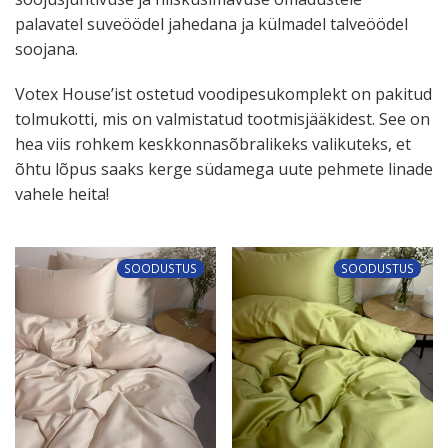
palavatel suveöödel jahedana ja külmadel talve­öödel
soojana.
Votex House’ist ostetud voodi­pe­su­komplekt on pakitud
tolmu­kotti, mis on valmis­tatud tootmis­jää­kidest. See on
hea viis rohkem keskkon­na­sõb­ra­likeks valikuteks, et
õhtu lõpus saaks kerge südamega uute pehmete linade
vahele heita!
SOODUSTUS
SOODUSTUS