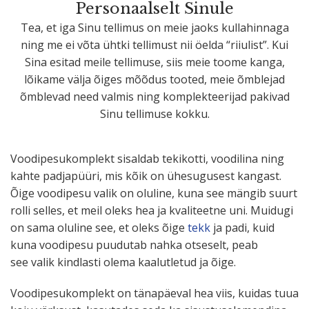
Perso­naalselt Sinule
Tea, et iga Sinu tellimus on meie jaoks kulla­hinnaga
ning me ei võta ühtki tellimust nii öelda “riiulist”. Kui
Sina esitad meile tellimuse, siis meie toome kanga,
lõikame välja õiges mõõdus tooted, meie õmblejad
õmblevad need valmis ning komplek­tee­rijad pakivad
Sinu tellimuse kokku.
Voodi­pe­su­komplekt sisaldab tekikotti, voodilina ning
kahte padja­püüri, mis kõik on ühesu­gusest kangast.
Õige voodipesu valik on oluline, kuna see mängib suurt
rolli selles, et meil oleks hea ja kvali­teetne uni. Muidugi
on sama oluline see, et oleks õige
tekk
ja padi, kuid
kuna voodipesu puudutab nahka otseselt, peab
see valik kindlasti olema kaalut­letud ja õige.
Voodi­pe­su­komplekt on tänapäeval hea viis, kuidas tuua