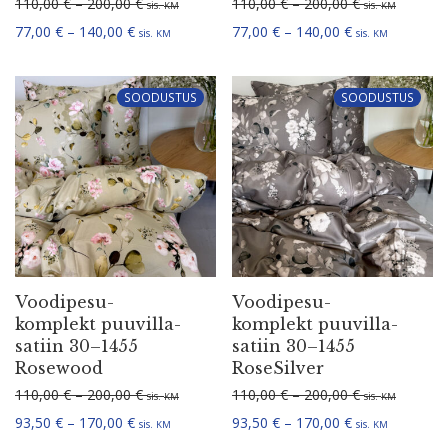
Hinna­va­hemik: 110,00 € kuni 200,00 €
Hinna­va­hemi
110,00
€
–
200,00
€
110,00
€
–
200,00
€
sis.
sis.
KM
KM
Hinna­va­hemik: 77,00 € kuni 140,00 €
Hinna­va­hemik:
77,00
€
–
140,00
€
77,00
€
–
140,00
€
sis.
sis.
KM
KM
SOODUSTUS
SOODUSTUS
Voodi­pe­su­
Voodi­pe­su­
komplekt puuvil­la­
komplekt puuvil­la­
satiin 30–1455
satiin 30–1455
Rosewood
RoseSilver
Hinna­va­hemik: 110,00 € kuni 200,00 €
Hinna­va­hemi
110,00
€
–
200,00
€
110,00
€
–
200,00
€
sis.
sis.
KM
KM
Hinna­va­hemik: 93,50 € kuni 170,00 €
Hinna­va­hemik:
93,50
€
–
170,00
€
93,50
€
–
170,00
€
sis.
sis.
KM
KM