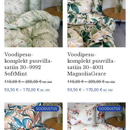
Voodi­pe­su­
Voodi­pe­su­
komplekt puuvil­la­
komplekt puuvil­la­
satiin 30–9992
satiin 30–4001
SoftMint
MagnoliaGrace
Hinna­va­hemik: 110,00 € kuni 200,00 €
Hinna­va­hemi
110,00
€
–
200,00
€
110,00
€
–
200,00
€
sis.
sis.
KM
KM
Hinna­va­hemik: 93,50 € kuni 170,00 €
Hinna­va­hemik:
93,50
€
–
170,00
€
93,50
€
–
170,00
€
sis.
sis.
KM
KM
SOODUSTUS
SOODUSTUS