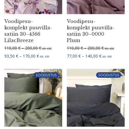
Voodi­pe­su­
Voodi­pe­su­
komplekt puuvil­la­
komplekt puuvil­la­
satiin 30–4566
satiin 30–0000
LilacBreeze
Plum
Hinna­va­hemik: 110,00 € kuni 200,00 €
Hinna­va­hemi
110,00
€
–
200,00
€
110,00
€
–
200,00
€
sis.
sis.
KM
KM
Hinna­va­hemik: 93,50 € kuni 170,00 €
Hinna­va­hemik:
93,50
€
–
170,00
€
77,00
€
–
140,00
€
sis.
sis.
KM
KM
SOODUSTUS
SOODUSTUS