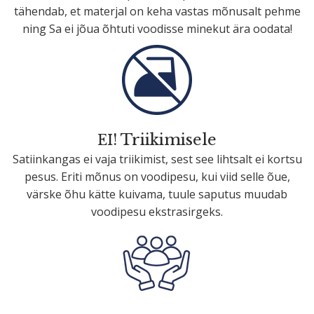
tähendab, et materjal on keha vastas mõnusalt pehme
ning Sa ei jõua õhtuti voodisse minekut ära oodata!
! Triiki­misele
EI
Satiinkangas ei vaja triikimist, sest see lihtsalt ei kortsu
pesus. Eriti mõnus on voodipesu, kui viid selle õue,
värske õhu kätte kuivama, tuule saputus muudab
voodipesu ekstrasirgeks.