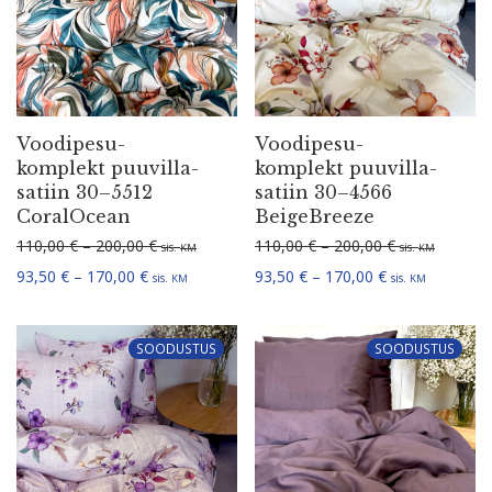
Voodi­pe­su­
Voodi­pe­su­
komplekt puuvil­la­
komplekt puuvil­la­
satiin 30–5512
satiin 30–4566
CoralOcean
BeigeBreeze
Hinna­va­hemik: 110,00 € kuni 200,00 €
Hinna­va­hemi
110,00
€
–
200,00
€
110,00
€
–
200,00
€
sis.
sis.
KM
KM
Hinna­va­hemik: 93,50 € kuni 170,00 €
Hinna­va­hemik:
93,50
€
–
170,00
€
93,50
€
–
170,00
€
sis.
sis.
KM
KM
SOODUSTUS
SOODUSTUS