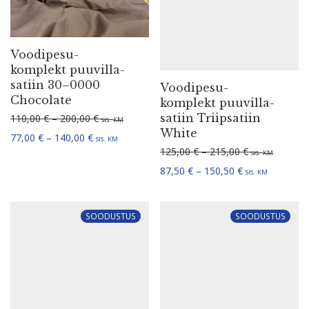
komplekt puuvil­la­
satiin 30–0000
Voodi­pe­su­
Chocolate
komplekt puuvil­la­
Hinna­va­hemik: 110,00 € kuni 200,00 €
satiin Triip­satiin
110,00
€
–
200,00
€
sis.
KM
White
Hinna­va­hemik: 77,00 € kuni 140,00 €
77,00
€
–
140,00
€
sis.
KM
Hinna­va­hemi
125,00
€
–
215,00
€
sis.
KM
Hinna­va­hemik:
87,50
€
–
150,50
€
sis.
KM
SOODUSTUS
SOODUSTUS