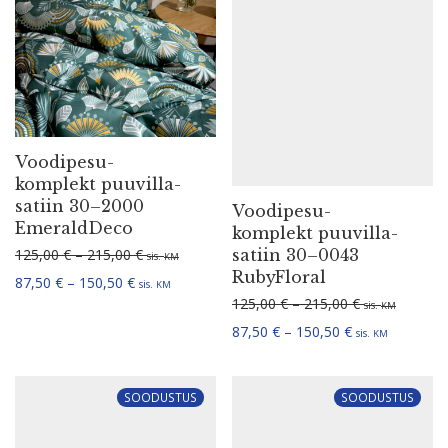
Voodi­pe­su­
komplekt puuvil­la­
satiin 30–2000
Voodi­pe­su­
EmeraldDeco
komplekt puuvil­la­
Hinna­va­hemik: 125,00 € kuni 215,00 €
satiin 30–0043
125,00
€
–
215,00
€
sis.
KM
RubyFloral
Hinna­va­hemik: 87,50 € kuni 150,50 €
87,50
€
–
150,50
€
sis.
KM
Hinna­va­hemi
125,00
€
–
215,00
€
sis.
KM
Hinna­va­hemik:
87,50
€
–
150,50
€
sis.
KM
SOODUSTUS
SOODUSTUS