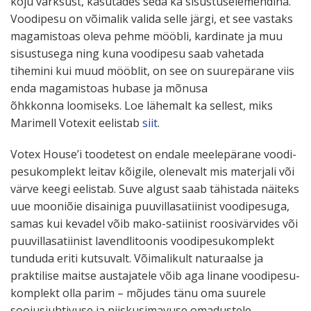
koju värksust, kasutades seda ka sisus­tus­e­le­mendina.
Voodipesu on võimalik valida selle järgi, et see vastaks
magamistoas oleva pehme mööbli, kardinate ja muu
sisus­tusega ning kuna voodipesu saab vahetada
tihemini kui muud mööblit, on see on suure­pärane viis
enda magamistoas hubase ja mõnusa
õhkkonna loomiseks. Loe lähemalt ka sellest, miks
Marimell Votexit eelistab
siit
.
Votex House’i toodetest on endale meele­pärane voodi­
pe­su­komplekt leitav kõigile, olenevalt mis materjali või
värve keegi eelistab. Suve algust saab tähistada näiteks
uue mooniõie disainiga puuvil­la­sa­tiinist voodi­pesuga,
samas kui kevadel võib mako-satiinist roosi­vär­vides või
puuvil­la­sa­tiinist lavend­li­toonis voodi­pe­su­komplekt
tunduda eriti kutsuvalt. Võima­likult naturaalse ja
praktilise maitse austa­jatele võib aga linane voodi­pe­su­
komplekt olla parim – mõjudes tänu oma suurele
soojus­juh­tivuse ja niiskusi­mavuse omadustele