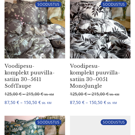
Voodi­pe­su­
Voodi­pe­su­
komplekt puuvil­la­
komplekt puuvil­la­
satiin 30–5611
satiin 30–0051
SoftTaupe
MonoJungle
Hinna­va­hemik: 125,00 € kuni 215,00 €
Hinna­va­hemi
125,00
€
–
215,00
€
125,00
€
–
215,00
€
sis.
sis.
KM
KM
Hinna­va­hemik: 87,50 € kuni 150,50 €
Hinna­va­hemik:
87,50
€
–
150,50
€
87,50
€
–
150,50
€
sis.
sis.
KM
KM
SOODUSTUS
SOODUSTUS