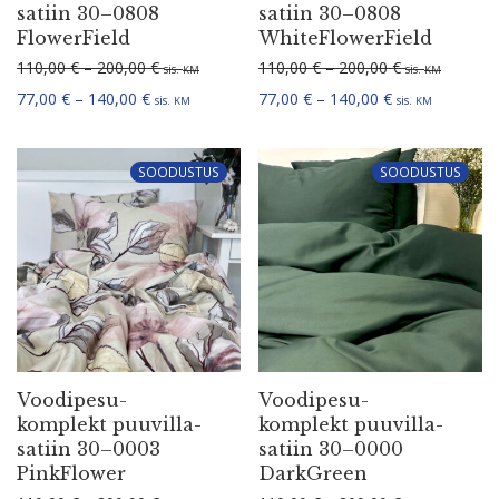
satiin 30–0808
satiin 30–0808
FlowerField
WhiteFlowerField
Hinna­va­hemik: 110,00 € kuni 200,00 €
Hinna­va­hemi
110,00
€
–
200,00
€
110,00
€
–
200,00
€
sis.
sis.
KM
KM
Hinna­va­hemik: 77,00 € kuni 140,00 €
Hinna­va­hemik:
77,00
€
–
140,00
€
77,00
€
–
140,00
€
sis.
sis.
KM
KM
SOODUSTUS
SOODUSTUS
Voodi­pe­su­
Voodi­pe­su­
komplekt puuvil­la­
komplekt puuvil­la­
satiin 30–0003
satiin 30–0000
PinkFlower
DarkGreen