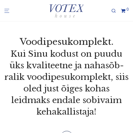
0
Voodi­pe­su­komplekt.
Kui Sinu kodust on puudu
üks kvali­teetne ja nahasõb­
ralik voodi­pe­su­komplekt, siis
oled just õiges kohas
leidmaks endale sobivaim
kehakallistaja!