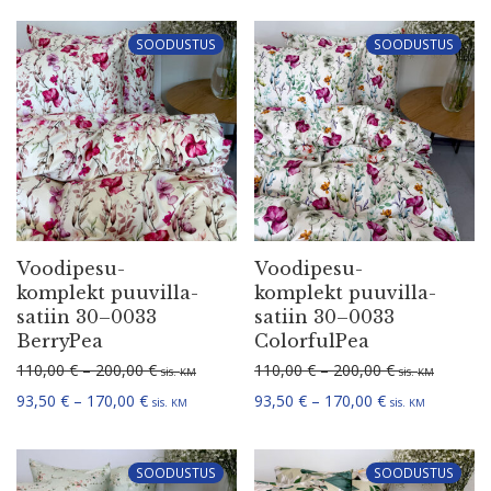
SOODUSTUS
SOODUSTUS
Voodi­pe­su­
Voodi­pe­su­
komplekt puuvil­la­
komplekt puuvil­la­
satiin 30–0033
satiin 30–0033
BerryPea
ColorfulPea
Hinna­va­hemik: 110,00 € kuni 200,00 €
Hinna­va­hemi
110,00
€
–
200,00
€
110,00
€
–
200,00
€
sis.
sis.
KM
KM
Hinna­va­hemik: 93,50 € kuni 170,00 €
Hinna­va­hemik:
93,50
€
–
170,00
€
93,50
€
–
170,00
€
sis.
sis.
KM
KM
SOODUSTUS
SOODUSTUS