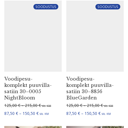
Voodi­pe­su­
Voodi­pe­su­
komplekt puuvil­la­
komplekt puuvil­la­
satiin 30–0005
satiin 30–8856
NightBloom
BlueGarden
Hinna­va­hemik: 125,00 € kuni 215,00 €
Hinna­va­hemi
125,00
€
–
215,00
€
125,00
€
–
215,00
€
sis.
sis.
KM
KM
Hinna­va­hemik: 87,50 € kuni 150,50 €
Hinna­va­hemik:
87,50
€
–
150,50
€
87,50
€
–
150,50
€
sis.
sis.
KM
KM
SOODUSTUS
SOODUSTUS