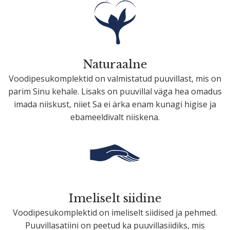
Naturaalne
Voodi­pe­su­komp­lektid on valmis­tatud puuvillast, mis on
parim Sinu kehale. Lisaks on puuvillal väga hea omadus
imada niiskust, niiet Sa ei ärka enam kunagi higise ja
ebameel­divalt niiskena.
Imeliselt siidine
Voodi­pe­su­komp­lektid on imeliselt siidised ja pehmed.
Puuvil­la­sa­tiini on peetud ka puuvil­la­siidiks, mis