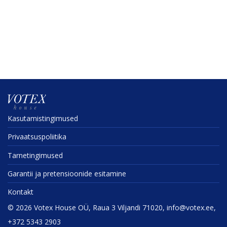
Kasuta­mis­tin­gi­mused
Privaat­sus­po­liitika
Tarne­tin­gi­mused
Garantii ja preten­sioonide esitamine
Kontakt
©
2026
Votex House OÜ, Raua 3 Viljandi 71020, info@votex.ee,
+372 5343 2903