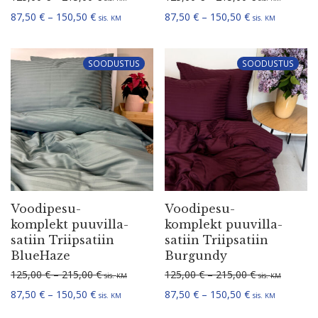
Hinna­va­hemik: 87,50 € kuni 150,50 €
Hinna­va­hemik:
87,50
€
–
150,50
€
87,50
€
–
150,50
€
sis.
sis.
KM
KM
SOODUSTUS
SOODUSTUS
Voodi­pe­su­
Voodi­pe­su­
komplekt puuvil­la­
komplekt puuvil­la­
satiin Triip­satiin
satiin Triip­satiin
BlueHaze
Burgundy
Hinna­va­hemik: 125,00 € kuni 215,00 €
Hinna­va­hemi
125,00
€
–
215,00
€
125,00
€
–
215,00
€
sis.
sis.
KM
KM
Hinna­va­hemik: 87,50 € kuni 150,50 €
Hinna­va­hemik:
87,50
€
–
150,50
€
87,50
€
–
150,50
€
sis.
sis.
KM
KM