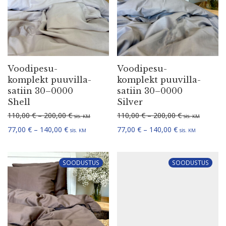
Voodi­pe­su­
Voodi­pe­su­
komplekt puuvil­la­
komplekt puuvil­la­
satiin 30–0000
satiin 30–0000
Shell
Silver
Hinna­va­hemik: 110,00 € kuni 200,00 €
Hinna­va­hemi
110,00
€
–
200,00
€
110,00
€
–
200,00
€
sis.
sis.
KM
KM
Hinna­va­hemik: 77,00 € kuni 140,00 €
Hinna­va­hemik:
77,00
€
–
140,00
€
77,00
€
–
140,00
€
sis.
sis.
KM
KM
SOODUSTUS
SOODUSTUS
Voodi­pe­su­