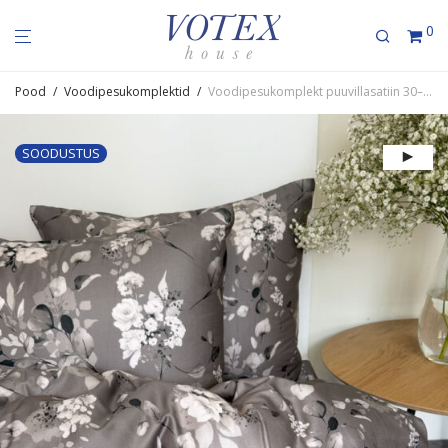
0
Pood
/
Voodipesukomplektid
/
Voodi­pe­su­komplekt puuvil­la­satiin 30–1455 RoseSilver
SOODUSTUS