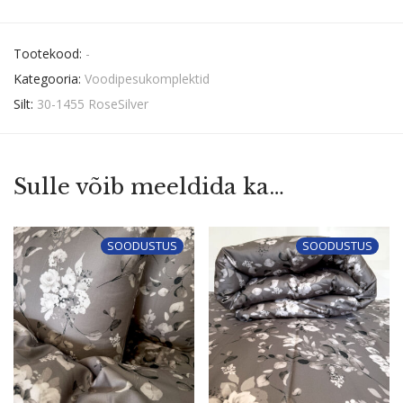
Tootekood:
-
Kategooria:
Voodipesukomplektid
Silt:
30-1455 RoseSilver
Sulle võib meeldida ka…
SOODUSTUS
SOODUSTUS