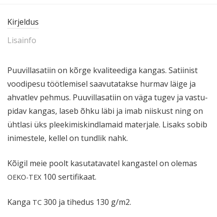
Kirjeldus
Lisainfo
Puuvil­la­satiin on kõrge kvali­teediga kangas. Satiinist
voodipesu töötle­misel saavu­ta­takse hurmav läige ja
ahvatlev pehmus. Puuvil­la­satiin on väga tugev ja vastu­
pidav kangas, laseb õhku läbi ja imab niiskust ning on
ühtlasi üks pleeki­mis­kind­lamaid materjale. Lisaks sobib
inimestele, kellel on tundlik nahk.
Kõigil meie poolt kasuta­ta­vatel kangastel on olemas
100 sertifikaat.
OEKO-TEX
Kanga
300 ja tihedus 130 g/m2.
TC