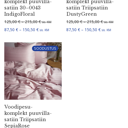
komplekt puuvil­la­
komplekt puuvil­la­
satiin 30–0043
satiin Triip­satiin
IndigoFloral
DustyGreen
Hinnavahemik: 125,00 € kuni 215,00 €
Hinnavahemik:
125,00
€
–
215,00
€
125,00
€
–
215,00
€
sis. KM
sis. KM
Hinnavahemik: 87,50 € kuni 150,50 €
Hinnavahemik: 
87,50
€
–
150,50
€
87,50
€
–
150,50
€
sis. KM
sis. KM
SOODUSTUS
Voodi­pe­su­
komplekt puuvil­la­
satiin Triip­satiin
SepiaRose