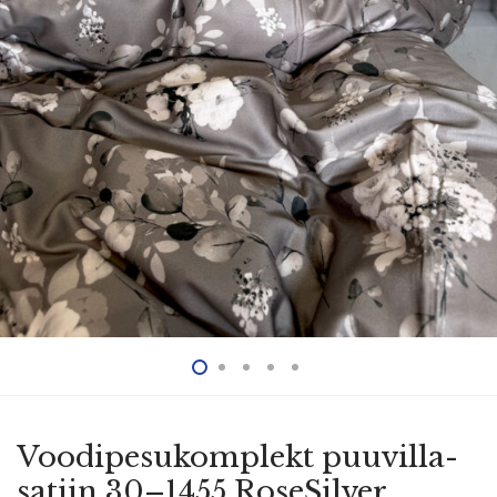
Voodi­pe­su­komplekt puuvil­la­
satiin 30–1455 RoseSilver