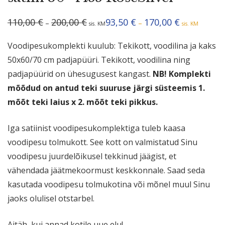
Hinnavahemik:
Hinnavahemik
110,00
€
200,00
€
93,50
€
170,00
€
–
–
sis. KM
sis. KM
110,00 €
93,50 €
kuni
kuni
200,00 €
170,00 €
Voodipesukomplekti kuulub: Tekikott, voodilina ja kaks
50x60/70 cm padjapüüri. Tekikott, voodilina ning
padjapüürid on ühesugusest kangast.
NB! Komplekti
mõõdud on antud teki suuruse järgi süsteemis 1.
mõõt teki laius x 2. mõõt teki pikkus.
Iga satiinist voodipesukomplektiga tuleb kaasa
voodipesu tolmukott. See kott on valmistatud Sinu
voodipesu juurdelõikusel tekkinud jäägist, et
vähendada jäätmekoormust keskkonnale. Saad seda
kasutada voodipesu tolmukotina või mõnel muul Sinu
jaoks olulisel otstarbel.
Aitäh, kui annad kotile uue elu!