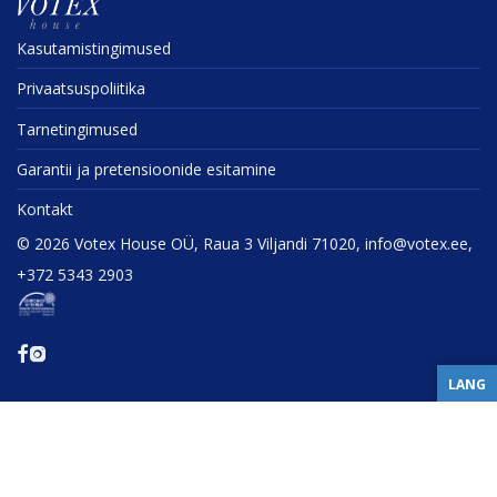
Kasuta­mis­tin­gi­mused
Privaat­sus­po­liitika
Tarne­tin­gi­mused
Garantii ja preten­sioonide esitamine
Kontakt
©
2026
Votex House OÜ, Raua 3 Viljandi 71020, info@votex.ee,
+372 5343 2903
LANG