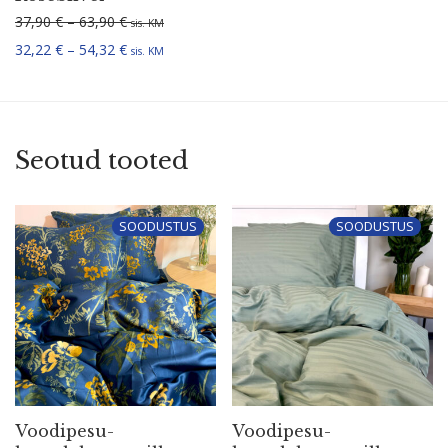
Hinnavahemik: 37,90 € kuni 63,90 €
37,90
€
–
63,90
€
sis. KM
Hinnavahemik: 32,22 € kuni 54,32 €
32,22
€
–
54,32
€
sis. KM
Seotud tooted
SOODUSTUS
SOODUSTUS
Voodi­pe­su­
Voodi­pe­su­