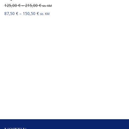
Hinnavahemik: 125,00 € kuni 215,00 €
125,00
€
–
215,00
€
sis. KM
Hinnavahemik: 87,50 € kuni 150,50 €
87,50
€
–
150,50
€
sis. KM