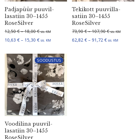
Padjapüür puuvil­
Tekikott puuvil­la­
la­satiin 30–1455
satiin 30–1455
RoseSilver
RoseSilver
Hinnavahemik: 12,50 € kuni 18,00 €
Hinnavahemik: 
12,50
€
–
18,00
€
73,90
€
–
107,90
€
sis. KM
sis. KM
Hinnavahemik: 10,63 € kuni 15,30 €
Hinnavahemik: 6
10,63
€
–
15,30
€
62,82
€
–
91,72
€
sis. KM
sis. KM
SOODUSTUS
Voodilina puuvil­
la­satiin 30–1455
RoseSilver