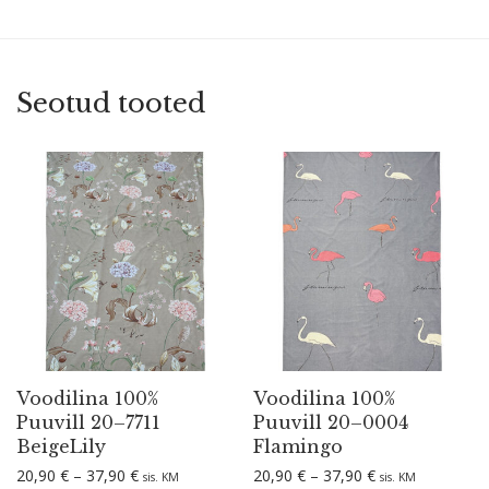
Seotud tooted
Voodilina 100%
Voodilina 100%
Puuvill 20–7711
Puuvill 20–0004
BeigeLily
Flamingo
Hinnavahemik: 20,90 € kuni 37,90 €
Hinnavahemik: 2
20,90
€
–
37,90
€
20,90
€
–
37,90
€
sis. KM
sis. KM