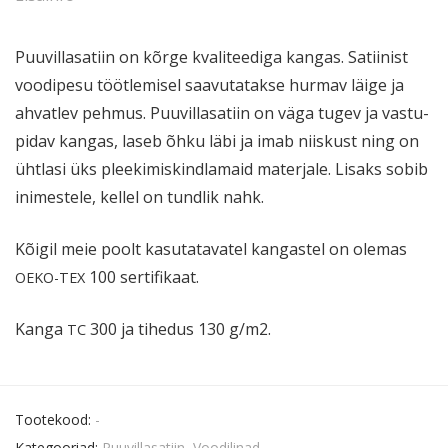
Puuvil­la­satiin on kõrge kvali­teediga kangas. Satiinist
voodipesu töötle­misel saavu­ta­takse hurmav läige ja
ahvatlev pehmus. Puuvil­la­satiin on väga tugev ja vastu­
pidav kangas, laseb õhku läbi ja imab niiskust ning on
ühtlasi üks pleeki­mis­kind­lamaid materjale. Lisaks sobib
inimestele, kellel on tundlik nahk.
Kõigil meie poolt kasuta­ta­vatel kangastel on olemas
100 sertifikaat.
OEKO-TEX
Kanga
300 ja tihedus 130 g/m2.
TC
Tootekood:
-
Kategooriad:
Puuvillasatiin
,
Voodilinad