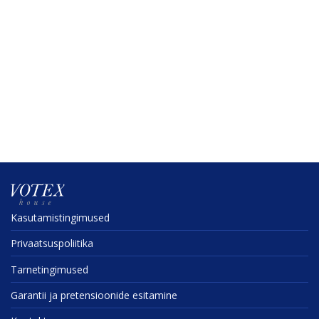
Kasuta­mis­tin­gi­mused
Privaat­sus­po­liitika
Tarne­tin­gi­mused
Garantii ja preten­sioonide esitamine