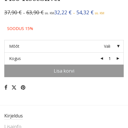
Hinnavahemik:
Hinnavahemik:
37,90
€
63,90
€
32,22
€
54,32
€
–
–
sis. KM
sis. KM
37,90 €
32,22 €
kuni
kuni
63,90 €
54,32 €
SOODUS 15%
Mõõt
Vali
Kogus
Lisa korvi
Kirjeldus
Lisainfo