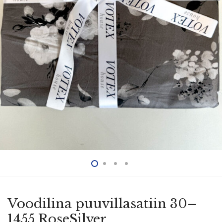
Voodilina puuvil­la­satiin 30–
1455 RoseSilver