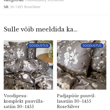
Silt:
30-1455 RoseSilver
Sulle võib meeldida ka…
SOODUSTUS
SOODUSTUS
Voodi­pe­su­
Padjapüür puuvil­
komplekt puuvil­la­
la­satiin 30–1455
satiin 30–1455
RoseSilver