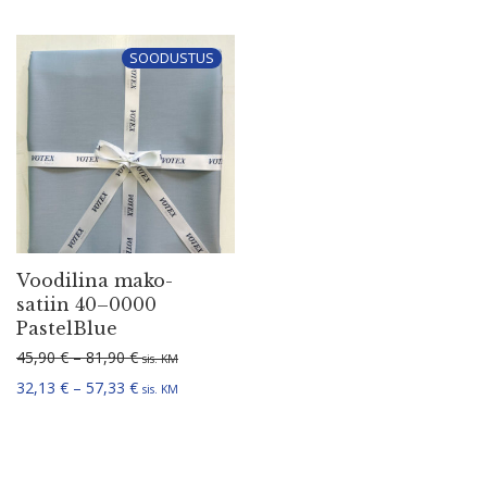
SOODUSTUS
Voodilina mako-
satiin 40–0000
PastelBlue
Hinnavahemik: 45,90 € kuni 81,90 €
45,90
€
–
81,90
€
sis. KM
Hinnavahemik: 32,13 € kuni 57,33 €
32,13
€
–
57,33
€
sis. KM