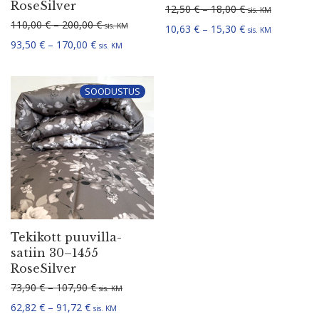
RoseSilver
Hinnavahemik: 1
12,50
€
–
18,00
€
sis. KM
Hinnavahemik: 110,00 € kuni 200,00 €
110,00
€
–
200,00
€
sis. KM
Hinnavahemik: 1
10,63
€
–
15,30
€
sis. KM
Hinnavahemik: 93,50 € kuni 170,00 €
93,50
€
–
170,00
€
sis. KM
SOODUSTUS
Tekikott puuvil­la­
satiin 30–1455
RoseSilver
Hinnavahemik: 73,90 € kuni 107,90 €
73,90
€
–
107,90
€
sis. KM
Hinnavahemik: 62,82 € kuni 91,72 €
62,82
€
–
91,72
€
sis. KM