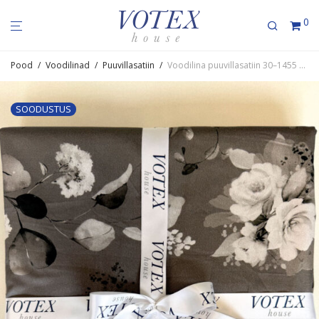
0
Pood
/
Voodilinad
/
Puuvillasatiin
/
Voodilina puuvil­la­satiin 30–1455 RoseSilver
SOODUSTUS