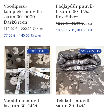
Voodi­pe­su­
Padjapüür puuvil­
komplekt puuvil­la­
la­satiin 30–1455
satiin 30–0000
RoseSilver
DarkGreen
Hinnavahemik: 1
12,50
€
–
18,00
€
sis. KM
Hinnavahemik: 110,00 € kuni 200,00 €
110,00
€
–
200,00
€
sis. KM
Hinnavahemik: 1
10,63
€
–
15,30
€
sis. KM
Hinnavahemik: 77,00 € kuni 140,00 €
77,00
€
–
140,00
€
sis. KM
SOODUSTUS
SOODUSTUS
Voodilina puuvil­
Tekikott puuvil­la­
la­satiin 30–1455
satiin 30–1455