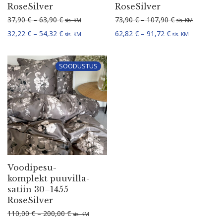
RoseSilver
RoseSilver
Hinnavahemik: 37,90 € kuni 63,90 €
Hinnavahemik: 
37,90
€
–
63,90
€
73,90
€
–
107,90
€
sis. KM
sis. KM
Hinnavahemik: 32,22 € kuni 54,32 €
Hinnavahemik: 6
32,22
€
–
54,32
€
62,82
€
–
91,72
€
sis. KM
sis. KM
SOODUSTUS
Voodi­pe­su­
komplekt puuvil­la­
satiin 30–1455
RoseSilver
Hinnavahemik: 110,00 € kuni 200,00 €
110,00
€
–
200,00
€
sis. KM