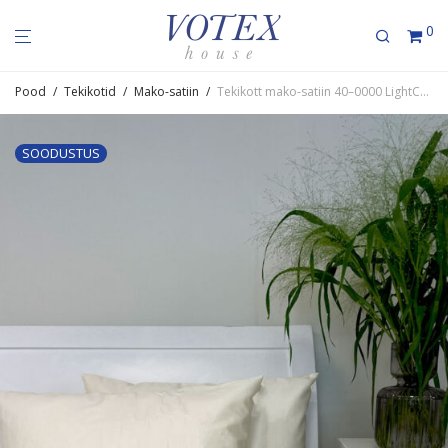
0
Pood
/
Tekikotid
/
Mako-satiin
/
Tekikott mako-satiin 40–0000 LightCream
SOODUSTUS