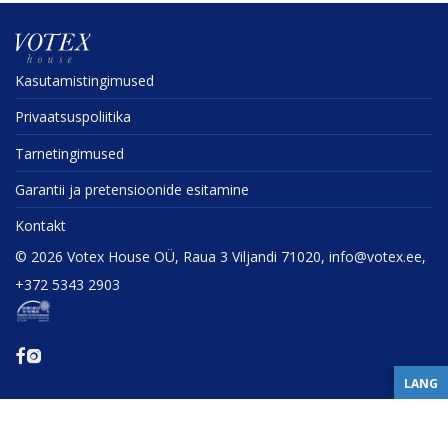
Kasuta­mis­tin­gi­mused
Privaat­sus­po­liitika
Tarne­tin­gi­mused
Garantii ja preten­sioonide esitamine
Kontakt
©
2026
Votex House OÜ, Raua 3 Viljandi 71020, info@votex.ee,
+372 5343 2903
LANG