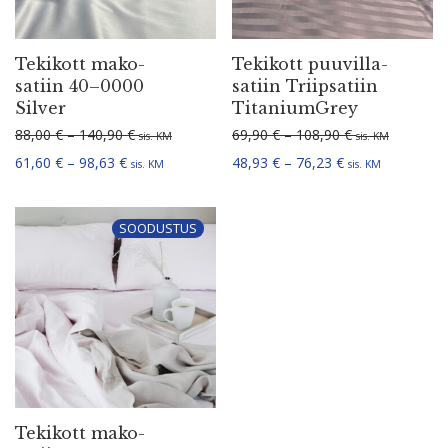
Tekikott mako-
Tekikott puuvil­la­
satiin 40–0000
satiin Triip­satiin
Silver
TitaniumGrey
Hinnavahemik: 88,00 € kuni 140,90 €
Hinnavahemik: 
88,00
€
–
140,90
€
69,90
€
–
108,90
€
sis. KM
sis. KM
Hinnavahemik: 61,60 € kuni 98,63 €
Hinnavahemik: 4
61,60
€
–
98,63
€
48,93
€
–
76,23
€
sis. KM
sis. KM
SOODUSTUS
Tekikott mako-