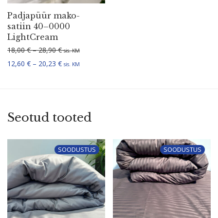
Padjapüür mako-
satiin 40–0000
LightCream
Hinnavahemik: 18,00 € kuni 28,90 €
18,00
€
–
28,90
€
sis. KM
Hinnavahemik: 12,60 € kuni 20,23 €
12,60
€
–
20,23
€
sis. KM
Seotud tooted
SOODUSTUS
SOODUSTUS