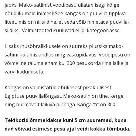
jaoks. Mako-satiinist voodipesu üllatab isegi kõige
nõudli­kumaid inimesi! See kangas on puuvilla tippk­va­
liteet, mis on nii siidine, et seda võib nimetada puuvil­la­
siidiks. Valmis­tooted kuuluvad eliidi kategooriasse.
Lisaks ihusõb­ra­lik­kusele on suureks plussiks mako-
satiini kulumis­kindlus ning vastu­pi­davus. Voodipesu on
võimeline taluma enam kui 300 pesukorda ilma läike ja
värvi kadumiseta.
Kangas on valmis­tatud õhukesest pikakiu­lisest
Egiptuse puuvil­la­lõngast. Mako-satiin on tihe, kerge
ning hurmavalt läikiva pinnaga. Kanga
on 300.
TC
Tekikotid õmmel­dakse kuni 5 cm suuremad, kuna
nad võivad esimese pesu ajal veidi kokku tõmbuda.