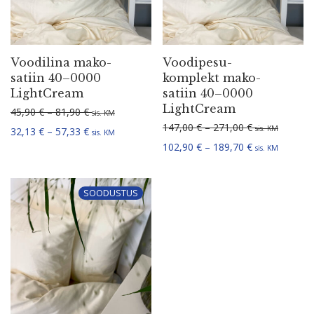
Voodilina mako-
Voodi­pe­su­
satiin 40–0000
komplekt mako-
LightCream
satiin 40–0000
LightCream
Hinnavahemik: 45,90 € kuni 81,90 €
45,90
€
–
81,90
€
sis. KM
Hinnavahemik:
147,00
€
–
271,00
€
sis. KM
Hinnavahemik: 32,13 € kuni 57,33 €
32,13
€
–
57,33
€
sis. KM
Hinnavahemik:
102,90
€
–
189,70
€
sis. KM
SOODUSTUS