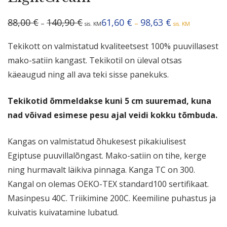
Hinnavahemik:
Hinnavahemik:
88,00
€
140,90
€
61,60
€
98,63
€
–
–
sis. KM
sis. KM
88,00 €
61,60 €
kuni
kuni
140,90 €
98,63 €
Tekikott on valmistatud kvaliteetsest 100% puuvillasest
mako-satiin kangast. Tekikotil on üleval otsas
käeaugud ning all ava teki sisse panekuks.
Tekikotid õmmeldakse kuni 5 cm suuremad, kuna
nad võivad esimese pesu ajal veidi kokku tõmbuda.
Kangas on valmistatud õhukesest pikakiulisest
Egiptuse puuvillalõngast. Mako-satiin on tihe, kerge
ning hurmavalt läikiva pinnaga. Kanga TC on 300.
Kangal on olemas OEKO-TEX standard100 sertifikaat.
Masinpesu 40C. Triikimine 200C. Keemiline puhastus ja
kuivatis kuivatamine lubatud.