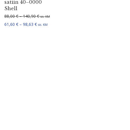
satiin 40–0000
Shell
Hinnavahemik: 88,00 € kuni 140,90 €
88,00
€
–
140,90
€
sis. KM
Hinnavahemik: 61,60 € kuni 98,63 €
61,60
€
–
98,63
€
sis. KM