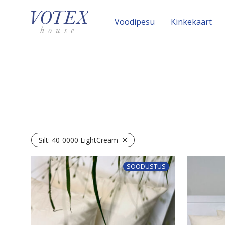
Voodipesu
Kinke­kaart
Silt:
40-0000 LightCream
SOODUSTUS