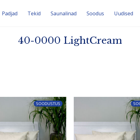
Padjad
Tekid
Sauna­linad
Soodus
Uudised
40-0000 LightCream
SOODUSTUS
SO