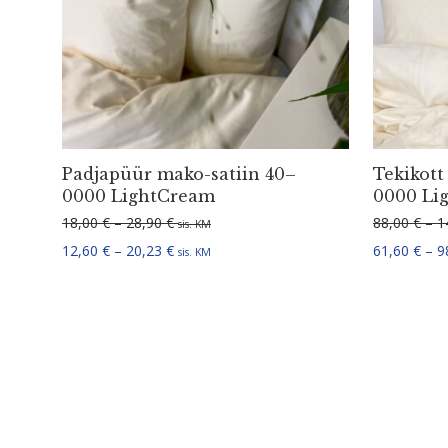
Padjapüür mako-satiin 40–
Tekikott
0000 LightCream
0000 Li
Hinnavahemik: 18,00 € kuni 28,90 €
18,00
€
–
28,90
€
88,00
€
–
1
sis. KM
Hinnavahemik: 12,60 € kuni 20,23 €
12,60
€
–
20,23
€
61,60
€
–
9
sis. KM