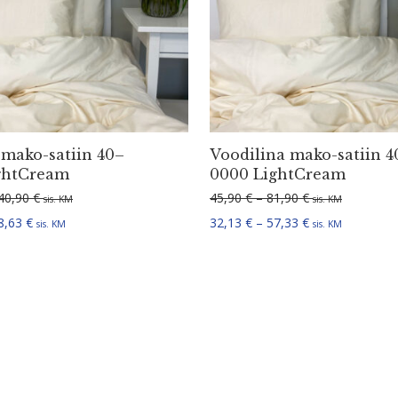
 mako-satiin 40–
Voodilina mako-satiin 4
ghtCream
0000 LightCream
Hinnavahemik: 88,00 € kuni 140,90 €
Hinnavahemik: 4
40,90
€
45,90
€
–
81,90
€
sis. KM
sis. KM
Hinnavahemik: 61,60 € kuni 98,63 €
Hinnavahemik: 3
8,63
€
32,13
€
–
57,33
€
sis. KM
sis. KM