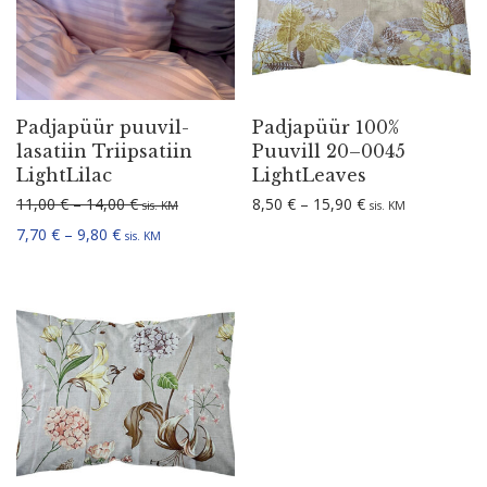
Padjapüür puuvil­
Padjapüür 100%
la­satiin Triip­satiin
Puuvill 20–0045
LightLilac
LightLeaves
Hinnavahemik: 11,00 € kuni 14,00 €
Hinnavahemik: 8,
11,00
€
–
14,00
€
8,50
€
–
15,90
€
sis. KM
sis. KM
Hinnavahemik: 7,70 € kuni 9,80 €
7,70
€
–
9,80
€
sis. KM