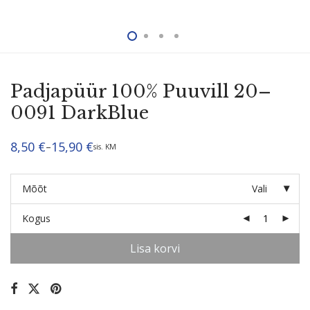
Padjapüür 100% Puuvill 20–
0091 DarkBlue
8,50
€
15,90
€
–
sis. KM
Hinnavahemik:
8,50 €
kuni
15,90 €
Mõõt
Vali
Kogus
Lisa korvi