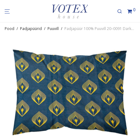
0
Pood
/
Padjapüürid
/
Puuvill
/
Padjapüür 100% Puuvill 20–0091 DarkBlue