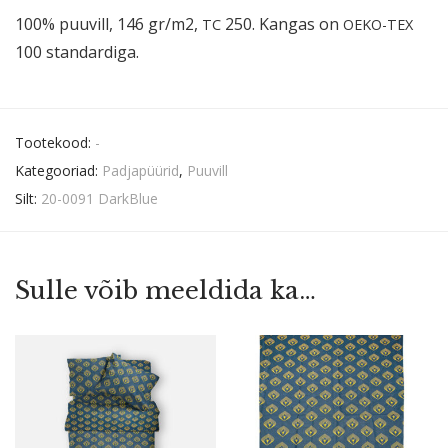
100% puuvill, 146 gr/m2,
250. Kangas on
TC
OEKO-TEX
100 standardiga.
Tootekood:
-
Kategooriad:
Padjapüürid
,
Puuvill
Silt:
20-0091 DarkBlue
Sulle võib meeldida ka…