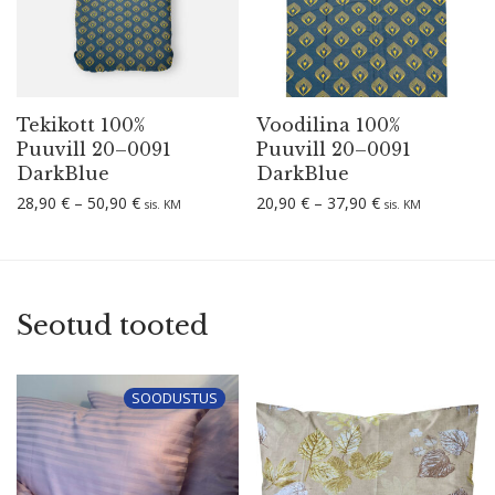
Tekikott 100%
Voodilina 100%
Puuvill 20–0091
Puuvill 20–0091
DarkBlue
DarkBlue
Hinnavahemik: 28,90 € kuni 50,90 €
Hinnavahemik: 2
28,90
€
–
50,90
€
20,90
€
–
37,90
€
sis. KM
sis. KM
Seotud tooted
SOODUSTUS