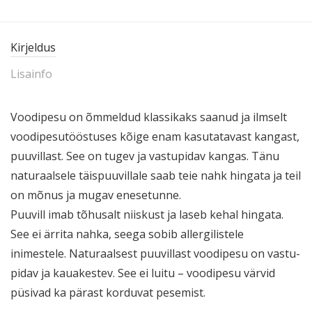
Kirjeldus
Lisainfo
Voodipesu on õmmeldud klassikaks saanud ja ilmselt
voodi­pe­su­töös­tuses kõige enam kasuta­tavast kangast,
puuvillast. See on tugev ja vastu­pidav kangas. Tänu
naturaalsele täispuu­villale saab teie nahk hingata ja teil
on mõnus ja mugav enesetunne.
Puuvill imab tõhusalt niiskust ja laseb kehal hingata.
See ei ärrita nahka, seega sobib aller­gi­listele
inimestele. Naturaalsest puuvillast voodipesu on vastu­
pidav ja kauakestev. See ei luitu – voodipesu värvid
püsivad ka pärast korduvat pesemist.