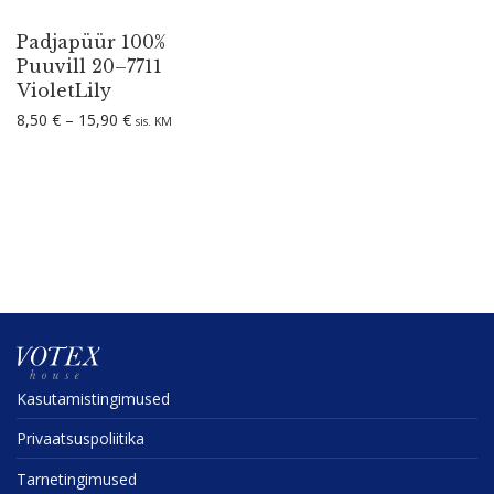
Padjapüür 100%
Puuvill 20–7711
VioletLily
Hinnavahemik: 8,50 € kuni 15,90 €
8,50
€
–
15,90
€
sis. KM
Kasuta­mis­tin­gi­mused
Privaat­sus­po­liitika
Tarne­tin­gi­mused