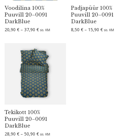
Voodilina 100%
Padjapüür 100%
Puuvill 20–0091
Puuvill 20–0091
DarkBlue
DarkBlue
Hinnavahemik: 20,90 € kuni 37,90 €
Hinnavahemik: 8,
20,90
€
–
37,90
€
8,50
€
–
15,90
€
sis. KM
sis. KM
Tekikott 100%
Puuvill 20–0091
DarkBlue
Hinnavahemik: 28,90 € kuni 50,90 €
28,90
€
–
50,90
€
sis. KM