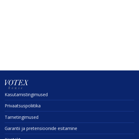
Kasuta­mis­tin­gi­mused
Privaat­sus­po­liitika
Tarne­tin­gi­mused
Garantii ja preten­sioonide esitamine