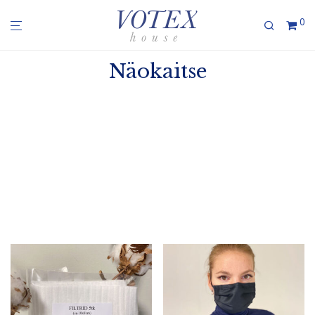
0
Näokaitse
Mask on valmis­tatud kolme­kordsest oeko-tex 100
setifi­kaatiga puuvil­lasest kangast ning maskil on sees
ka tasku, kuhu saab lisakaitseks panna salvrätiku või
mõne muu kanga. Lisaks on maski üleosa sees traat, et
maski saaks painutada nina ümber.