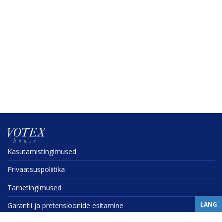
Kasuta­mis­tin­gi­mused
Privaat­sus­po­liitika
Tarne­tin­gi­mused
LANG
Garantii ja preten­sioonide esitamine