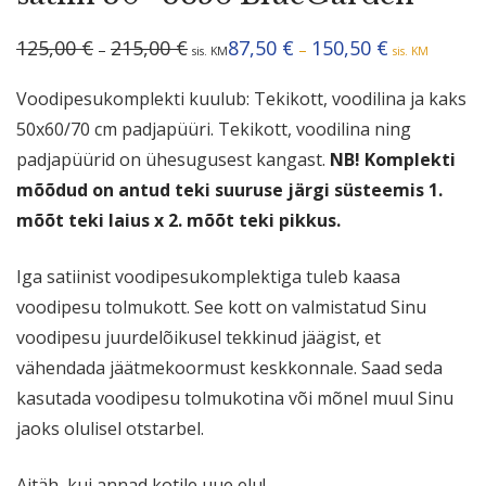
Hinnavahemik:
Hinnavahemik
125,00
€
215,00
€
87,50
€
150,50
€
–
–
sis. KM
sis. KM
125,00 €
87,50 €
kuni
kuni
215,00 €
150,50 €
Voodipesukomplekti kuulub: Tekikott, voodilina ja kaks
50x60/70 cm padjapüüri. Tekikott, voodilina ning
padjapüürid on ühesugusest kangast.
NB! Komplekti
mõõdud on antud teki suuruse järgi süsteemis 1.
mõõt teki laius x 2. mõõt teki pikkus.
Iga satiinist voodipesukomplektiga tuleb kaasa
voodipesu tolmukott. See kott on valmistatud Sinu
voodipesu juurdelõikusel tekkinud jäägist, et
vähendada jäätmekoormust keskkonnale. Saad seda
kasutada voodipesu tolmukotina või mõnel muul Sinu
jaoks olulisel otstarbel.
Aitäh, kui annad kotile uue elu!