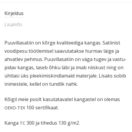
Kirjeldus
Lisainfo
Puuvil­la­satiin on kõrge kvali­teediga kangas. Satiinist
voodipesu töötle­misel saavu­ta­takse hurmav läige ja
ahvatlev pehmus. Puuvil­la­satiin on väga tugev ja vastu­
pidav kangas, laseb õhku läbi ja imab niiskust ning on
ühtlasi üks pleeki­mis­kind­lamaid materjale. Lisaks sobib
inimestele, kellel on tundlik nahk.
Kõigil meie poolt kasuta­ta­vatel kangastel on olemas
100 sertifikaat.
OEKO-TEX
Kanga
300 ja tihedus 130 g/m2.
TC