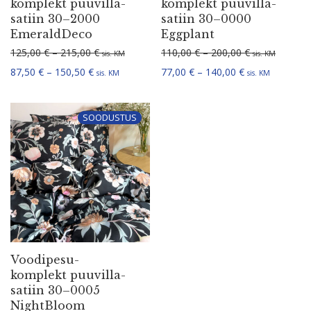
komplekt puuvil­la­
komplekt puuvil­la­
satiin 30–2000
satiin 30–0000
EmeraldDeco
Eggplant
Hinnavahemik: 125,00 € kuni 215,00 €
Hinnavahemik:
125,00
€
–
215,00
€
110,00
€
–
200,00
€
sis. KM
sis. KM
Hinnavahemik: 87,50 € kuni 150,50 €
Hinnavahemik: 
87,50
€
–
150,50
€
77,00
€
–
140,00
€
sis. KM
sis. KM
SOODUSTUS
Voodi­pe­su­
komplekt puuvil­la­
satiin 30–0005
NightBloom