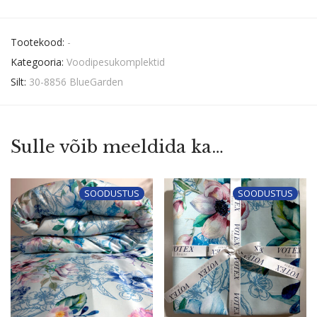
Tootekood:
-
Kategooria:
Voodipesukomplektid
Silt:
30-8856 BlueGarden
Sulle võib meeldida ka…
SOODUSTUS
SOODUSTUS