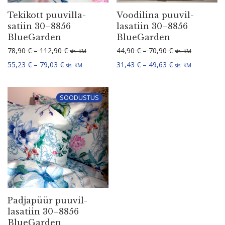
Tekikott puuvil­la­
Voodilina puuvil­
satiin 30–8856
la­satiin 30–8856
BlueGarden
BlueGarden
Hinnavahemik: 78,90 € kuni 112,90 €
Hinnavahemik: 4
78,90
€
–
112,90
€
44,90
€
–
70,90
€
sis. KM
sis. KM
Hinnavahemik: 55,23 € kuni 79,03 €
Hinnavahemik: 3
55,23
€
–
79,03
€
31,43
€
–
49,63
€
sis. KM
sis. KM
SOODUSTUS
Padjapüür puuvil­
la­satiin 30–8856
BlueGarden