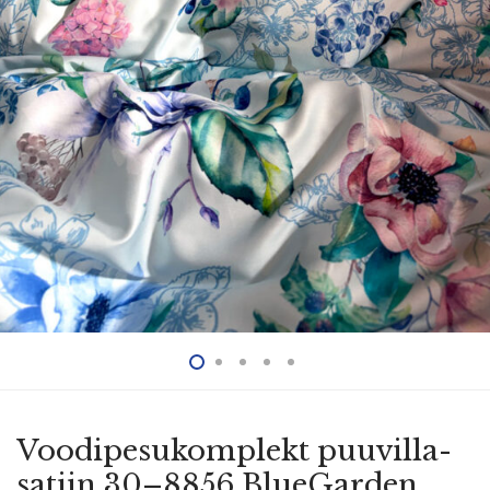
Voodi­pe­su­komplekt puuvil­la­
satiin 30–8856 BlueGarden