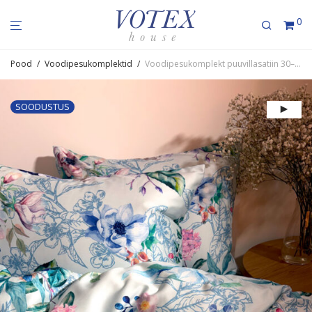
0
Pood
/
Voodipesukomplektid
/
Voodi­pe­su­komplekt puuvil­la­satiin 30–8856 BlueGarden
SOODUSTUS