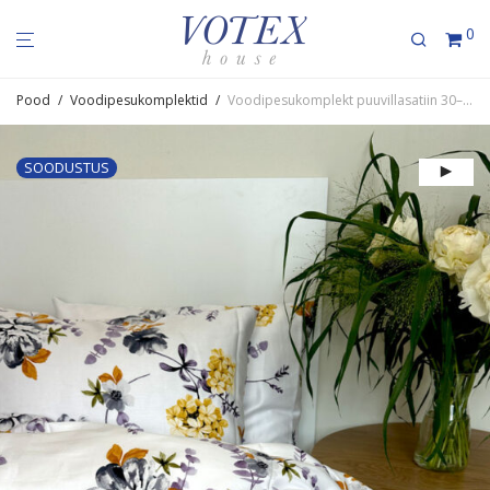
0
Pood
/
Voodipesukomplektid
/
Voodi­pe­su­komplekt puuvil­la­satiin 30–1821 WhiteWildflower
SOODUSTUS