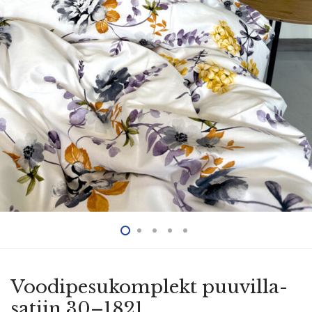
Voodi­pe­su­komplekt puuvil­la­
satiin 30–1821