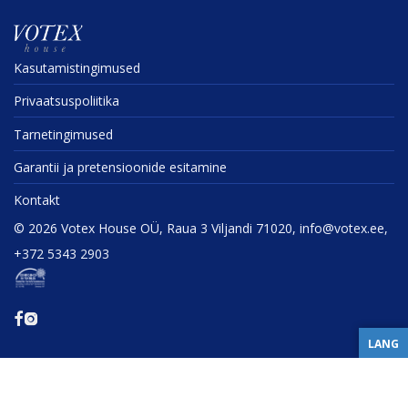
Kasuta­mis­tin­gi­mused
Privaat­sus­po­liitika
Tarne­tin­gi­mused
Garantii ja preten­sioonide esitamine
Kontakt
©
2026
Votex House OÜ, Raua 3 Viljandi 71020, info@votex.ee,
+372 5343 2903
LANG