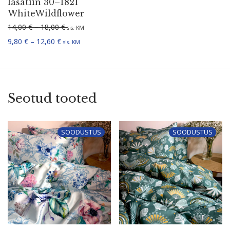
la­satiin 30–1821
WhiteWildflower
Hinnavahemik: 14,00 € kuni 18,00 €
14,00
€
–
18,00
€
sis. KM
Hinnavahemik: 9,80 € kuni 12,60 €
9,80
€
–
12,60
€
sis. KM
Seotud tooted
SOODUSTUS
SOODUSTUS