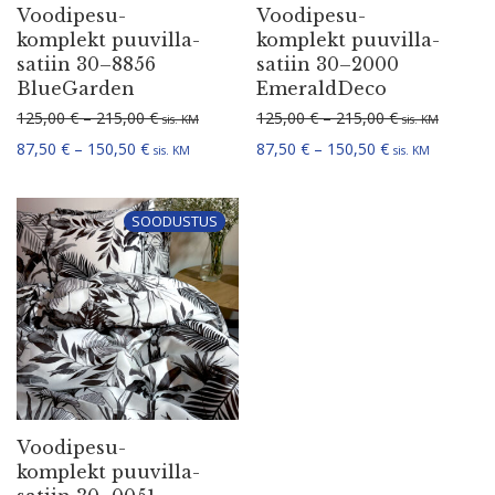
Voodi­pe­su­
Voodi­pe­su­
komplekt puuvil­la­
komplekt puuvil­la­
satiin 30–8856
satiin 30–2000
BlueGarden
EmeraldDeco
Hinnavahemik: 125,00 € kuni 215,00 €
Hinnavahemik:
125,00
€
–
215,00
€
125,00
€
–
215,00
€
sis. KM
sis. KM
Hinnavahemik: 87,50 € kuni 150,50 €
Hinnavahemik: 
87,50
€
–
150,50
€
87,50
€
–
150,50
€
sis. KM
sis. KM
SOODUSTUS
Voodi­pe­su­
komplekt puuvil­la­