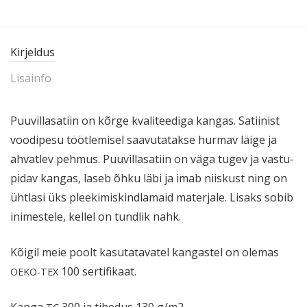
Kirjeldus
Lisainfo
Puuvil­la­satiin on kõrge kvali­teediga kangas. Satiinist
voodipesu töötle­misel saavu­ta­takse hurmav läige ja
ahvatlev pehmus. Puuvil­la­satiin on väga tugev ja vastu­
pidav kangas, laseb õhku läbi ja imab niiskust ning on
ühtlasi üks pleeki­mis­kind­lamaid materjale. Lisaks sobib
inimestele, kellel on tundlik nahk.
Kõigil meie poolt kasuta­ta­vatel kangastel on olemas
100 sertifikaat.
OEKO-TEX
Kanga
300 ja tihedus 130 g/m2.