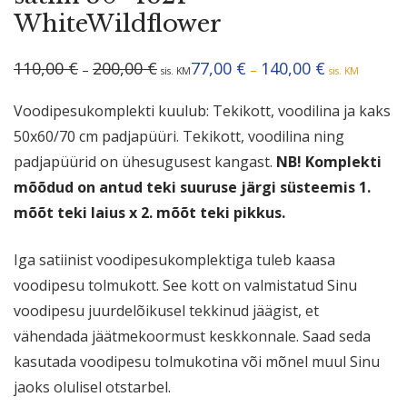
WhiteWildflower
Hinnavahemik:
Hinnavahemik
110,00
€
200,00
€
77,00
€
140,00
€
–
–
sis. KM
sis. KM
110,00 €
77,00 €
kuni
kuni
200,00 €
140,00 €
Voodipesukomplekti kuulub: Tekikott, voodilina ja kaks
50x60/70 cm padjapüüri. Tekikott, voodilina ning
padjapüürid on ühesugusest kangast.
NB! Komplekti
mõõdud on antud teki suuruse järgi süsteemis 1.
mõõt teki laius x 2. mõõt teki pikkus.
Iga satiinist voodipesukomplektiga tuleb kaasa
voodipesu tolmukott. See kott on valmistatud Sinu
voodipesu juurdelõikusel tekkinud jäägist, et
vähendada jäätmekoormust keskkonnale. Saad seda
kasutada voodipesu tolmukotina või mõnel muul Sinu
jaoks olulisel otstarbel.