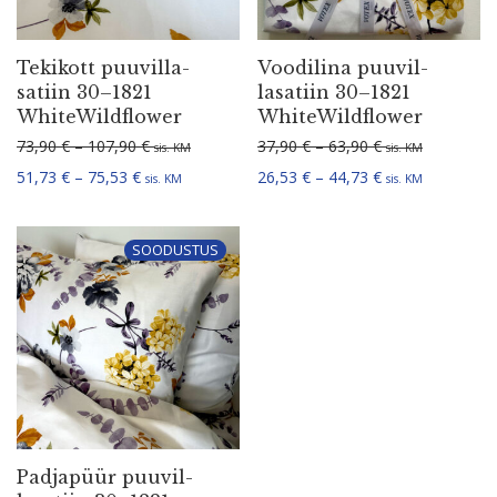
Tekikott puuvil­la­
Voodilina puuvil­
satiin 30–1821
la­satiin 30–1821
WhiteWildflower
WhiteWildflower
Hinnavahemik: 73,90 € kuni 107,90 €
Hinnavahemik: 3
73,90
€
–
107,90
€
37,90
€
–
63,90
€
sis. KM
sis. KM
Hinnavahemik: 51,73 € kuni 75,53 €
Hinnavahemik: 2
51,73
€
–
75,53
€
26,53
€
–
44,73
€
sis. KM
sis. KM
SOODUSTUS
Padjapüür puuvil­