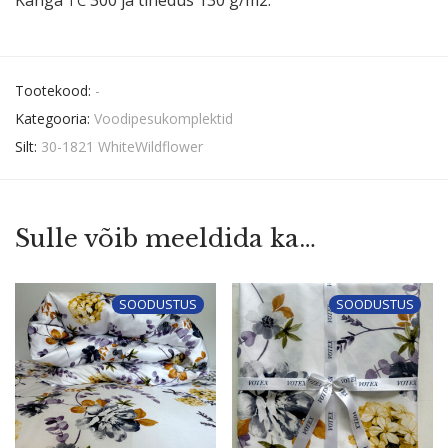
TC
Tootekood:
-
Kategooria:
Voodipesukomplektid
Silt:
30-1821 WhiteWildflower
Sulle võib meeldida ka…
SOODUSTUS
SOODUSTUS