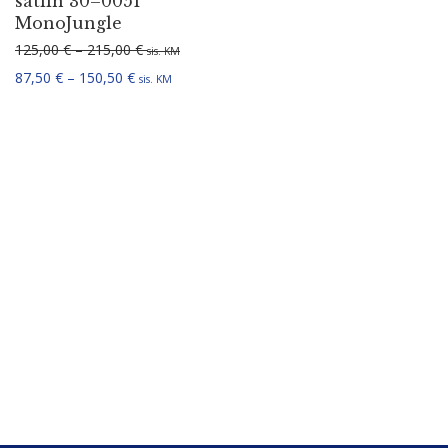
satiin 30–0051
MonoJungle
Hinnavahemik: 125,00 € kuni 215,00 €
125,00
€
–
215,00
€
sis. KM
Hinnavahemik: 87,50 € kuni 150,50 €
87,50
€
–
150,50
€
sis. KM