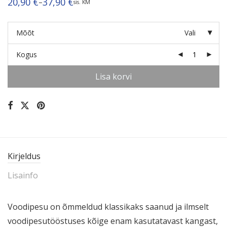
20,90
€
37,90
€
–
sis. KM
Hinnavahemik:
20,90 €
kuni
37,90 €
Mõõt
Vali
Kogus
Lisa korvi
Kirjeldus
Lisainfo
Voodipesu on õmmeldud klassikaks saanud ja ilmselt
voodi­pe­su­töös­tuses kõige enam kasuta­tavast kangast,