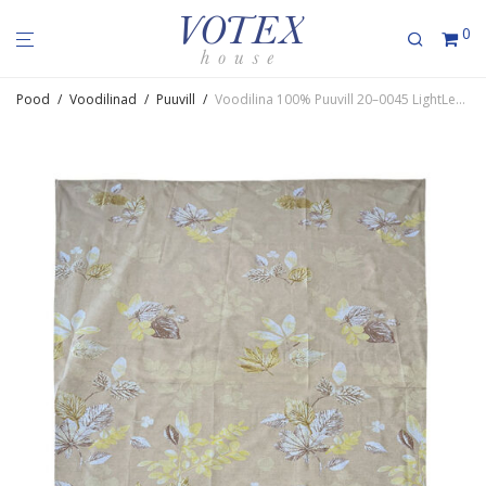
0
Pood
/
Voodilinad
/
Puuvill
/
Voodilina 100% Puuvill 20–0045 LightLeaves