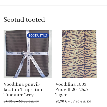
Seotud tooted
SOODUSTUS
Voodilina puuvil­
Voodilina 100%
la­satiin Triip­satiin
Puuvill 20–2557
TitaniumGrey
Tiger
Hinnavahemik: 34,90 € kuni 60,90 €
Hinnavahemik: 2
34,90
€
–
60,90
€
20,90
€
–
37,90
€
sis. KM
sis. KM