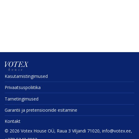
Kasuta­mis­tin­gi­mused
Privaat­sus­po­liitika
Tarne­tin­gi­mused
Garantii ja preten­sioonide esitamine
Kontakt
©
2026
Votex House OÜ, Raua 3 Viljandi 71020, info@votex.ee,