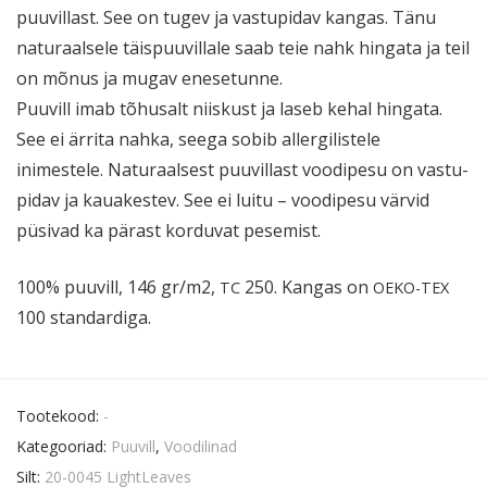
puuvillast. See on tugev ja vastu­pidav kangas. Tänu
naturaalsele täispuu­villale saab teie nahk hingata ja teil
on mõnus ja mugav enesetunne.
Puuvill imab tõhusalt niiskust ja laseb kehal hingata.
See ei ärrita nahka, seega sobib aller­gi­listele
inimestele. Naturaalsest puuvillast voodipesu on vastu­
pidav ja kauakestev. See ei luitu – voodipesu värvid
püsivad ka pärast korduvat pesemist.
100% puuvill, 146 gr/m2,
250. Kangas on
TC
OEKO-TEX
100 standardiga.
Tootekood:
-
Kategooriad:
Puuvill
,
Voodilinad
Silt:
20-0045 LightLeaves