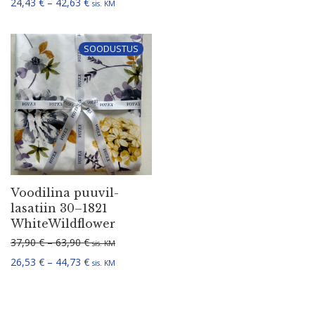
Hinnavahemik: 24,43 € kuni 42,63 €
24,43
€
–
42,63
€
sis. KM
SOODUSTUS
Voodilina puuvil­
la­satiin 30–1821
WhiteWildflower
Hinnavahemik: 37,90 € kuni 63,90 €
37,90
€
–
63,90
€
sis. KM
Hinnavahemik: 26,53 € kuni 44,73 €
26,53
€
–
44,73
€
sis. KM