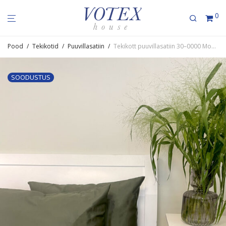
0
Pood
/
Tekikotid
/
Puuvillasatiin
/
Tekikott puuvil­la­satiin 30–0000 MossGreen
SOODUSTUS