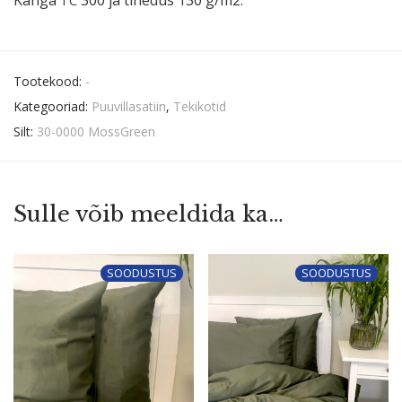
TC
Tootekood:
-
Kategooriad:
Puuvillasatiin
,
Tekikotid
Silt:
30-0000 MossGreen
Sulle võib meeldida ka…
SOODUSTUS
SOODUSTUS