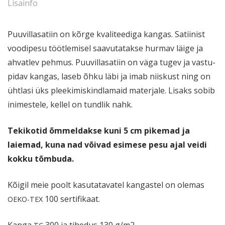
Lisainfo
Puuvil­la­satiin on kõrge kvali­teediga kangas. Satiinist
voodipesu töötle­misel saavu­ta­takse hurmav läige ja
ahvatlev pehmus. Puuvil­la­satiin on väga tugev ja vastu­
pidav kangas, laseb õhku läbi ja imab niiskust ning on
ühtlasi üks pleeki­mis­kind­lamaid materjale. Lisaks sobib
inimestele, kellel on tundlik nahk.
Tekikotid õmmel­dakse kuni 5 cm pikemad ja
laiemad, kuna nad võivad esimese pesu ajal veidi
kokku tõmbuda.
Kõigil meie poolt kasuta­ta­vatel kangastel on olemas
100 sertifikaat.
OEKO-TEX
Kanga
300 ja tihedus 130 g/m2.