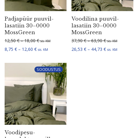
Padjapüür puuvil­
Voodilina puuvil­
la­satiin 30–0000
la­satiin 30–0000
MossGreen
MossGreen
Hinnavahemik: 12,50 € kuni 18,00 €
Hinnavahemik: 3
12,50
€
–
18,00
€
37,90
€
–
63,90
€
sis. KM
sis. KM
Hinnavahemik: 8,75 € kuni 12,60 €
Hinnavahemik: 2
8,75
€
–
12,60
€
26,53
€
–
44,73
€
sis. KM
sis. KM
SOODUSTUS
Voodi­pe­su­