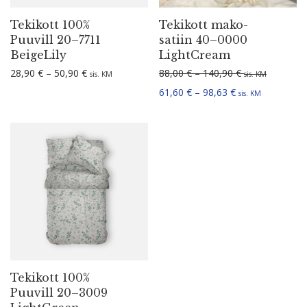
Tekikott 100%
Tekikott mako-
Puuvill 20–7711
satiin 40–0000
BeigeLily
LightCream
Hinnavahemik: 28,90 € kuni 50,90 €
Hinnavahemik: 
28,90
€
–
50,90
€
88,00
€
–
140,90
€
sis. KM
sis. KM
Hinnavahemik: 6
61,60
€
–
98,63
€
sis. KM
Tekikott 100%
Puuvill 20–3009