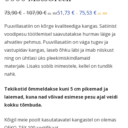
Hinnavahemik:
Hinnavahemik:
73,90
€
107,90
€
51,73
€
75,53
€
–
–
sis. KM
sis. KM
73,90 €
51,73 €
kuni
kuni
107,90 €
75,53 €
Puuvillasatiin on kõrge kvaliteediga kangas. Satiinist
voodipesu töötlemisel saavutatakse hurmav läige ja
ahvatlev pehmus. Puuvillasatiin on väga tugev ja
vastupidav kangas, laseb õhku läbi ja imab niiskust
ning on ühtlasi üks pleekimiskindlamaid
materjale. Lisaks sobib inimestele, kellel on tundlik
nahk.
Tekikotid õmmeldakse kuni 5 cm pikemad ja
laiemad, kuna nad võivad esimese pesu ajal veidi
kokku tõmbuda.
Kõigil meie poolt kasutatavatel kangastel on olemas
OEKO-TEX 100 sertifikaat.