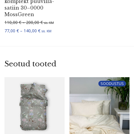
komplekt puuvil­la­
satiin 30–0000
MossGreen
Hinnavahemik: 110,00 € kuni 200,00 €
110,00
€
–
200,00
€
sis. KM
Hinnavahemik: 77,00 € kuni 140,00 €
77,00
€
–
140,00
€
sis. KM
Seotud tooted
SOODUSTUS