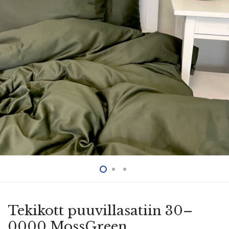
Tekikott puuvil­la­satiin 30–
0000 MossGreen