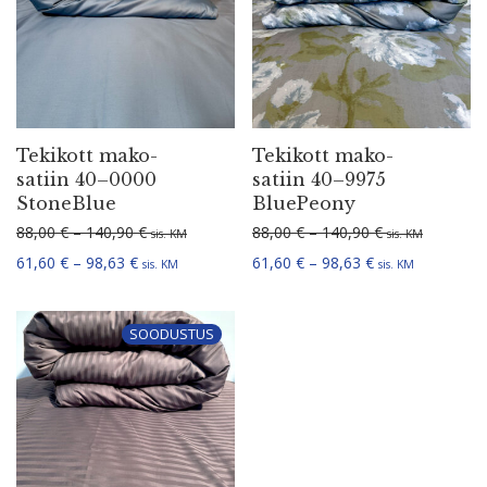
Tekikott mako-
Tekikott mako-
satiin 40–0000
satiin 40–9975
StoneBlue
BluePeony
Hinnavahemik: 88,00 € kuni 140,90 €
Hinnavahemik: 
88,00
€
–
140,90
€
88,00
€
–
140,90
€
sis. KM
sis. KM
Hinnavahemik: 61,60 € kuni 98,63 €
Hinnavahemik: 6
61,60
€
–
98,63
€
61,60
€
–
98,63
€
sis. KM
sis. KM
SOODUSTUS