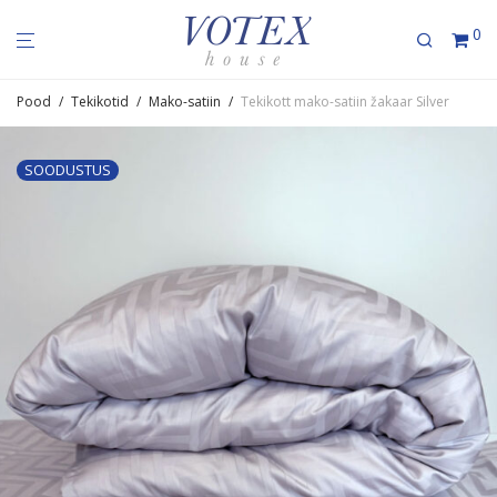
0
Pood
/
Tekikotid
/
Mako-satiin
/
Tekikott mako-satiin žakaar Silver
SOODUSTUS