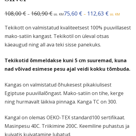
Hinnavahemik:
Hinnavahemik
108,00
€
160,90
€
75,60
€
112,63
€
–
–
sis. KM
sis. KM
108,00 €
75,60 €
kuni
kuni
160,90 €
112,63 €
Tekikott on valmistatud kvaliteetsest 100% puuvillasest
mako-satiin kangast. Tekikotil on üleval otsas
käeaugud ning all ava teki sisse panekuks.
Tekikotid õmmeldakse kuni 5 cm suuremad, kuna
nad võivad esimese pesu ajal veidi kokku tõmbuda.
Kangas on valmistatud õhukesest pikakiulisest
Egiptuse puuvillalõngast. Mako-satiin on tihe, kerge
ning hurmavalt läikiva pinnaga. Kanga TC on 300.
Kangal on olemas OEKO-TEX standard100 sertifikaat.
Masinpesu 40C. Triikimine 200C. Keemiline puhastus ja
kuivatis kuivatamine lubatud.