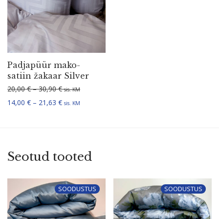
Padjapüür mako-
satiin žakaar Silver
Hinnavahemik: 20,00 € kuni 30,90 €
20,00
€
–
30,90
€
sis. KM
Hinnavahemik: 14,00 € kuni 21,63 €
14,00
€
–
21,63
€
sis. KM
Seotud tooted
SOODUSTUS
SOODUSTUS