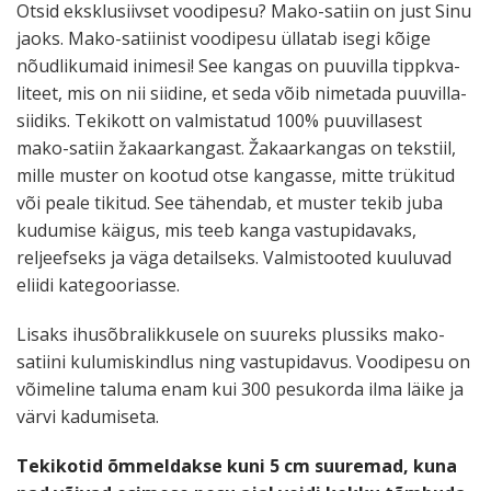
Otsid eksklu­siivset voodipesu? Mako-satiin on just Sinu
jaoks. Mako-satiinist voodipesu üllatab isegi kõige
nõudli­kumaid inimesi! See kangas on puuvilla tippk­va­
liteet, mis on nii siidine, et seda võib nimetada puuvil­la­
siidiks. Tekikott on valmis­tatud 100% puuvil­lasest
mako-satiin žakaar­kangast. Žakaar­kangas on tekstiil,
mille muster on kootud otse kangasse, mitte trükitud
või peale tikitud. See tähendab, et muster tekib juba
kudumise käigus, mis teeb kanga vastu­pi­davaks,
reljeefseks ja väga detailseks. Valmis­tooted kuuluvad
eliidi kategooriasse.
Lisaks ihusõb­ra­lik­kusele on suureks plussiks mako-
satiini kulumis­kindlus ning vastu­pi­davus. Voodipesu on
võimeline taluma enam kui 300 pesukorda ilma läike ja
värvi kadumiseta.
Tekikotid õmmel­dakse kuni 5 cm suuremad, kuna