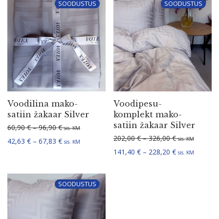
SOODUSTUS
SOODUSTUS
Voodilina mako-
Voodi­pe­su­
satiin žakaar Silver
komplekt mako-
satiin žakaar Silver
Hinnavahemik: 60,90 € kuni 96,90 €
60,90
€
–
96,90
€
sis. KM
Hinnavahemik:
202,00
€
–
326,00
€
sis. KM
Hinnavahemik: 42,63 € kuni 67,83 €
42,63
€
–
67,83
€
sis. KM
Hinnavahemik:
141,40
€
–
228,20
€
sis. KM
SOODUSTUS