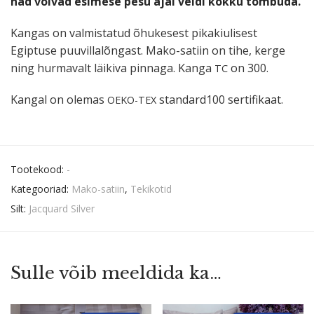
nad võivad esimese pesu ajal veidi kokku tõmbuda.
Kangas on valmis­tatud õhukesest pikakiu­lisest
Egiptuse puuvil­la­lõngast. Mako-satiin on tihe, kerge
ning hurmavalt läikiva pinnaga. Kanga
on 300.
TC
Kangal on olemas
standard100 sertifikaat.
OEKO-TEX
Tootekood:
-
Kategooriad:
Mako-satiin
,
Tekikotid
Silt:
Jacquard Silver
Sulle võib meeldida ka…