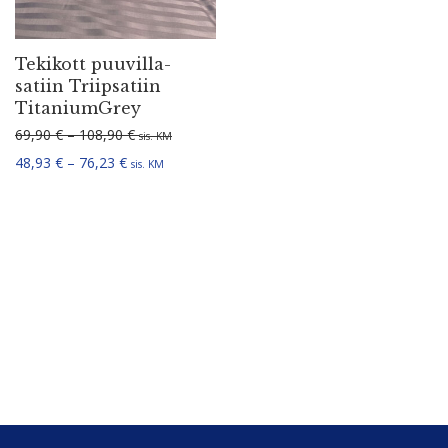
Tekikott puuvil­la­
satiin Triip­satiin
TitaniumGrey
Hinnavahemik: 69,90 € kuni 108,90 €
69,90
€
–
108,90
€
sis. KM
Hinnavahemik: 48,93 € kuni 76,23 €
48,93
€
–
76,23
€
sis. KM