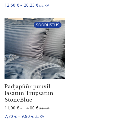
Hinnavahemik: 12,60 € kuni 20,23 €
12,60
€
–
20,23
€
sis. KM
SOODUSTUS
Padjapüür puuvil­
la­satiin Triip­satiin
StoneBlue
Hinnavahemik: 11,00 € kuni 14,00 €
11,00
€
–
14,00
€
sis. KM
Hinnavahemik: 7,70 € kuni 9,80 €
7,70
€
–
9,80
€
sis. KM