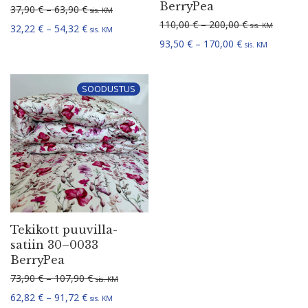
BerryPea
Hinnavahemik: 37,90 € kuni 63,90 €
37,90
€
–
63,90
€
sis. KM
Hinnavahemik:
110,00
€
–
200,00
€
sis. KM
Hinnavahemik: 32,22 € kuni 54,32 €
32,22
€
–
54,32
€
sis. KM
Hinnavahemik: 
93,50
€
–
170,00
€
sis. KM
SOODUSTUS
Tekikott puuvil­la­
satiin 30–0033
BerryPea
Hinnavahemik: 73,90 € kuni 107,90 €
73,90
€
–
107,90
€
sis. KM
Hinnavahemik: 62,82 € kuni 91,72 €
62,82
€
–
91,72
€
sis. KM