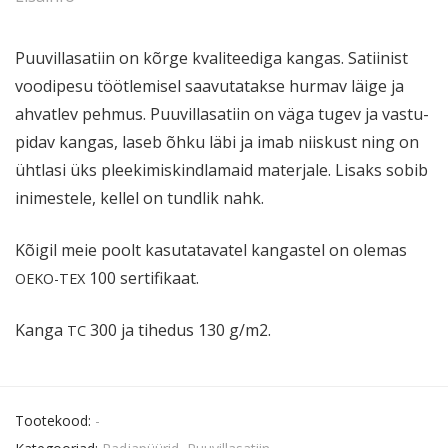
Puuvil­la­satiin on kõrge kvali­teediga kangas. Satiinist
voodipesu töötle­misel saavu­ta­takse hurmav läige ja
ahvatlev pehmus. Puuvil­la­satiin on väga tugev ja vastu­
pidav kangas, laseb õhku läbi ja imab niiskust ning on
ühtlasi üks pleeki­mis­kind­lamaid materjale. Lisaks sobib
inimestele, kellel on tundlik nahk.
Kõigil meie poolt kasuta­ta­vatel kangastel on olemas
100 sertifikaat.
OEKO-TEX
Kanga
300 ja tihedus 130 g/m2.
TC
Tootekood:
-