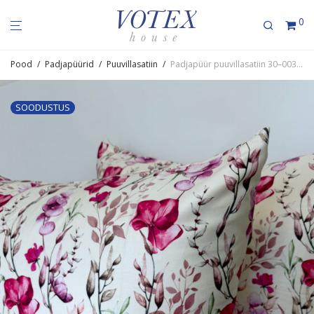
0
Pood
/
Padjapüürid
/
Puuvillasatiin
/
Padjapüür puuvil­la­satiin 30–0033 BerryPea
SOODUSTUS