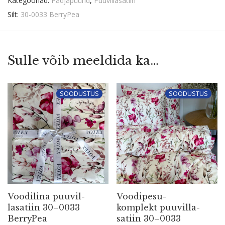
Kategooriad:
Padjapüürid
,
Puuvillasatiin
Silt:
30-0033 BerryPea
Sulle võib meeldida ka…
SOODUSTUS
SOODUSTUS
Voodilina puuvil­
Voodi­pe­su­
la­satiin 30–0033
komplekt puuvil­la­
BerryPea
satiin 30–0033