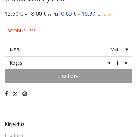
Hinnavahemik:
Hinnavahemik:
12,50
€
18,00
€
10,63
€
15,30
€
–
–
sis. KM
sis. KM
12,50 €
10,63 €
kuni
kuni
18,00 €
15,30 €
SOODUS 15%
Mõõt
Vali
Kogus
Lisa korvi
Kirjeldus
Lisainfo