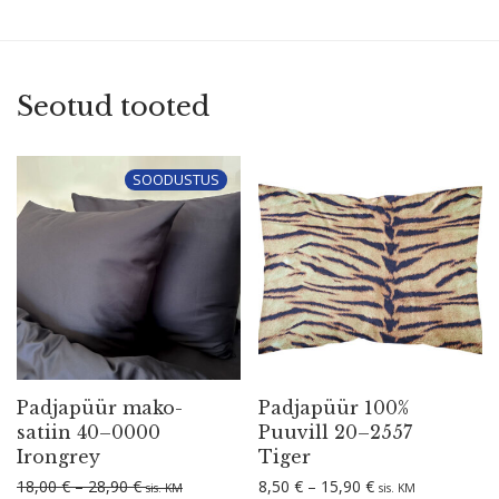
Seotud tooted
SOODUSTUS
Padjapüür mako-
Padjapüür 100%
satiin 40–0000
Puuvill 20–2557
Irongrey
Tiger
Hinnavahemik: 18,00 € kuni 28,90 €
Hinnavahemik: 8,
18,00
€
–
28,90
€
8,50
€
–
15,90
€
sis. KM
sis. KM