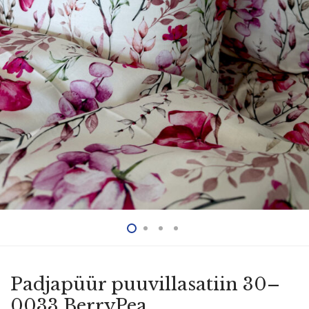
Padjapüür puuvil­la­satiin 30–
0033 BerryPea