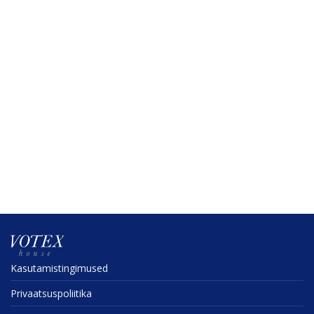
Kasuta­mis­tin­gi­mused
Privaat­sus­po­liitika