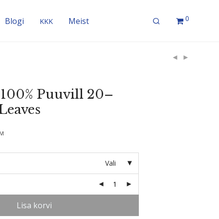
0
Blogi
Meist
KKK
100% Puuvill 20–
Leaves
KM
Vali
Lisa korvi