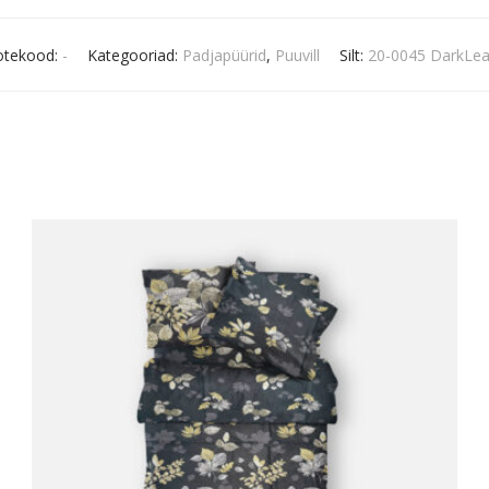
otekood:
-
Kategooriad:
Padjapüürid
,
Puuvill
Silt:
20-0045 DarkLe