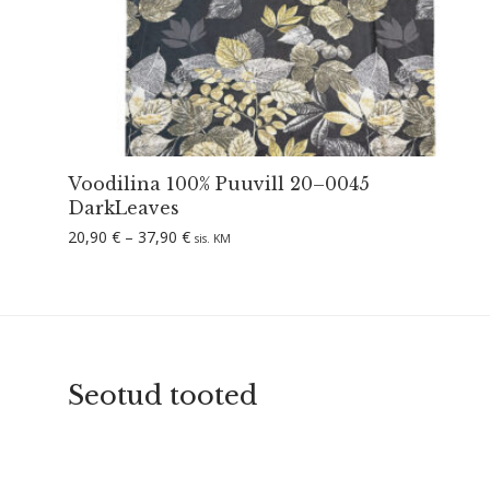
Voodilina 100% Puuvill 20–0045
DarkLeaves
Hinnavahemik: 20,90 € kuni 37,90 €
20,90
€
–
37,90
€
sis. KM
Seotud tooted