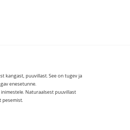
t kangast, puuvillast. See on tugev ja
mugav enesetunne.
e inimestele. Naturaalsest puuvillast
t pesemist.