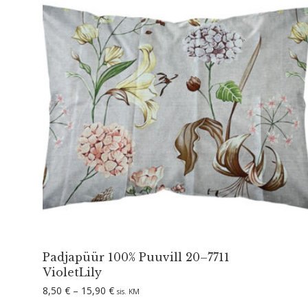
Padjapüür 100% Puuvill 20–7711
VioletLily
Hinnavahemik: 8,50 € kuni 15,90 €
8,50
€
–
15,90
€
sis. KM