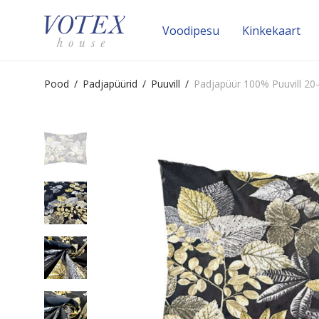
Voodipesu
Kinke­kaart
Pood
/
Padjapüürid
/
Puuvill
/
Padjapüür 100% Puuvill 2