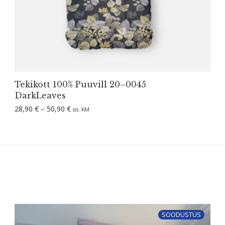
Tekikott 100% Puuvill 20–0045
DarkLeaves
Hinnavahemik: 28,90 € kuni 50,90 €
28,90
€
–
50,90
€
sis. KM
SOODUSTUS