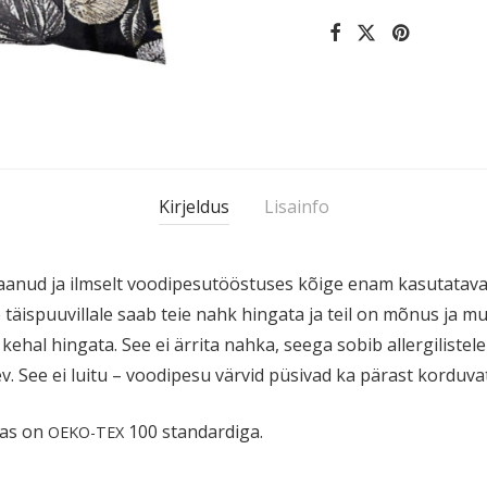
Kirjeldus
Lisainfo
ud ja ilmselt voodi­pe­su­töös­tuses kõige enam kasuta­tavas
 täispuu­villale saab teie nahk hingata ja teil on mõnus ja 
kehal hingata. See ei ärrita nahka, seega sobib aller­gi­listel
v. See ei luitu – voodipesu värvid püsivad ka pärast korduva
gas on
100 standardiga.
OEKO-TEX