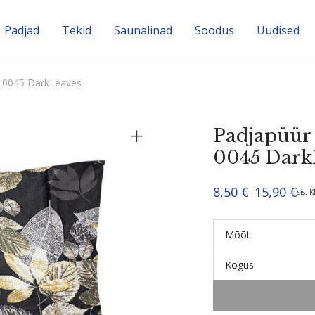
Padjad
Tekid
Sauna­linad
Soodus
Uudised
0–0045 DarkLeaves
Padjapüür 
0045 Dark
8,50
€
15,90
€
–
sis. 
Hinnavahemik:
8,50 €
kuni
15,90 €
Mõõt
Kogus