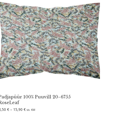
Padjapüür 100% Puuvill 20–6755
RoseLeaf
Hinnavahemik: 8,50 € kuni 15,90 €
8,50
€
–
15,90
€
sis. KM