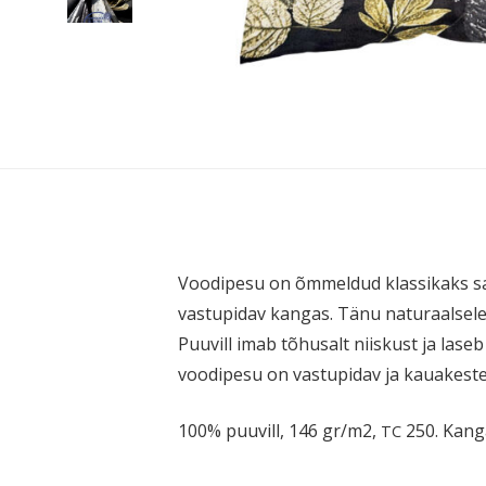
Voodipesu on õmmeldud klassikaks saan
vastu­pidav kangas. Tänu naturaalsele
Puuvill imab tõhusalt niiskust ja laseb 
voodipesu on vastu­pidav ja kauakeste
100% puuvill, 146 gr/m2,
250. Kan
TC