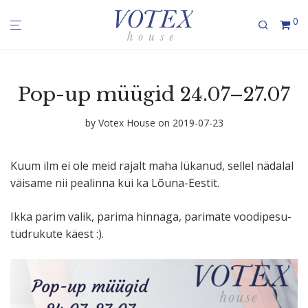
0
Pop-up müügid 24.07–27.07
by
Votex House
on 2019-07-23
Kuum ilm ei ole meid rajalt maha lükanud, sellel nädalal
väisame nii pealinna kui ka Lõuna-Eestit.
Ikka parim valik, parima hinnaga, parimate voodipesu-
tüdrukute käest :).