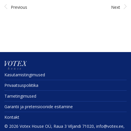
Previous
Next
Kasuta­mis­tin­gi­mused
Privaat­sus­po­liitika
Tarne­tin­gi­mused
Garantii ja preten­sioonide esitamine
Kontakt
©
2026
Votex House OÜ, Raua 3 Viljandi 71020, info@votex.ee,