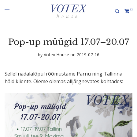
0
Pop-up müügid 17.07–20.07
by
Votex House
on 2019-07-16
Sellel nädala­lõpul rõõmustame Pärnu ning Tallinna
häid kliente. Oleme olemas alljärg­ne­vates kohtades: