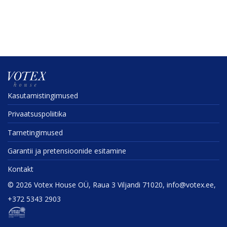
Kasuta­mis­tin­gi­mused
Privaat­sus­po­liitika
Tarne­tin­gi­mused
Garantii ja preten­sioonide esitamine
Kontakt
©
2026
Votex House OÜ, Raua 3 Viljandi 71020, info@votex.ee,
+372 5343 2903