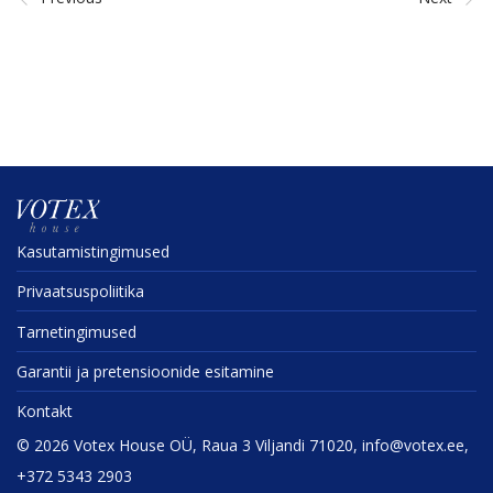
Kasuta­mis­tin­gi­mused
Privaat­sus­po­liitika
Tarne­tin­gi­mused
Garantii ja preten­sioonide esitamine
Kontakt
©
2026
Votex House OÜ, Raua 3 Viljandi 71020, info@votex.ee,
+372 5343 2903