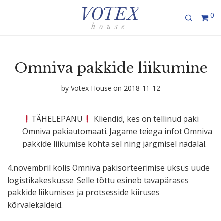
0
Omniva pakkide liikumine
by
Votex House
on 2018-11-12
TÄHELEPANU
Kliendid, kes on tellinud paki
Omniva pakiau­to­maati. Jagame teiega infot Omniva
pakkide liikumise kohta sel ning järgmisel nädalal.
4.novembril kolis Omniva pakisor­tee­rimise üksus uude
logis­ti­ka­kes­kusse. Selle tõttu esineb tavapä­rases
pakkide liiku­mises ja protsesside kiiruses
kõrvalekaldeid.