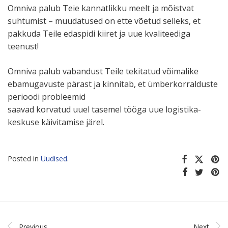
Omniva palub Teie kannat­likku meelt ja mõistvat
suhtumist – muuda­tused on ette võetud selleks, et
pakkuda Teile edaspidi kiiret ja uue kvali­teediga
teenust!
Omniva palub vabandust Teile tekitatud võimalike
ebamu­ga­vuste pärast ja kinnitab, et ümber­kor­ral­duste
perioodi probleemid
saavad korvatud uuel tasemel tööga uue logis­ti­ka­
keskuse käivi­tamise järel.
Posted in
Uudised
.
Previous
Next