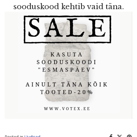
sooduskood kehtib vaid täna.
Posted in
Uudised
.