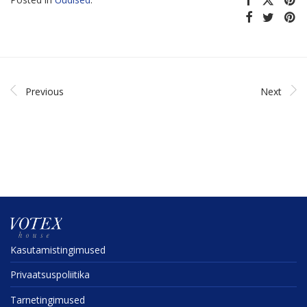
Previous
Next
Kasuta­mis­tin­gi­mused
Privaat­sus­po­liitika
Tarne­tin­gi­mused