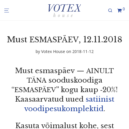
0
Must
, 12.11.2018
ESMASPÄEV
by
Votex House
on 2018-11-12
Must esmaspäev —
AINULT
soodus­koodiga
TÄNA
“
” kogu kaup ‑20%!
ESMASPÄEV
Kaasaarvatud uued
satiinist
voodi­pe­su­komp­lektid
.
Kasuta võimalust kohe, sest