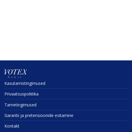
Kasuta­mis­tin­gi­mused
Privaat­sus­po­liitika
Tarne­tin­gi­mused
Garantii ja preten­sioonide esitamine
Kontakt