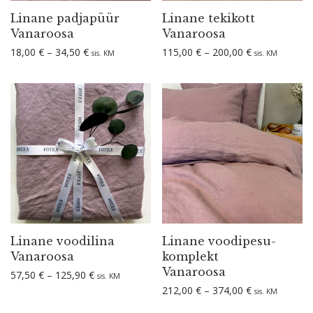
Linane padjapüür
Linane tekikott
Vanaroosa
Vanaroosa
Hinnavahemik: 18,00 € kuni 34,50 €
Hinnavahemik:
18,00
€
–
34,50
€
115,00
€
–
200,00
€
sis. KM
sis. KM
Linane voodilina
Linane voodi­pe­su­
Vanaroosa
komplekt
Vanaroosa
Hinnavahemik: 57,50 € kuni 125,90 €
57,50
€
–
125,90
€
sis. KM
Hinnavahemik:
212,00
€
–
374,00
€
sis. KM