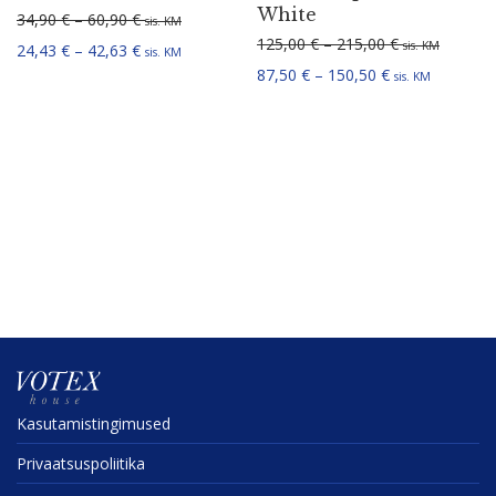
White
Hinnavahemik: 34,90 € kuni 60,90 €
34,90
€
–
60,90
€
sis. KM
Hinnavahemik:
125,00
€
–
215,00
€
sis. KM
Hinnavahemik: 24,43 € kuni 42,63 €
24,43
€
–
42,63
€
sis. KM
Hinnavahemik: 
87,50
€
–
150,50
€
sis. KM
Kasuta­mis­tin­gi­mused
Privaat­sus­po­liitika