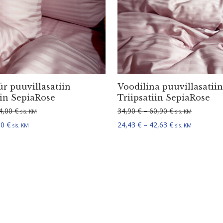
r puuvil­la­satiin
Voodilina puuvil­la­satiin
tiin SepiaRose
Triip­satiin SepiaRose
Hinnavahemik: 11,00 € kuni 14,00 €
Hinnavahemik: 3
4,00
€
34,90
€
–
60,90
€
sis. KM
sis. KM
Hinnavahemik: 7,70 € kuni 9,80 €
Hinnavahemik: 2
80
€
24,43
€
–
42,63
€
sis. KM
sis. KM