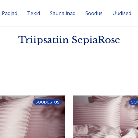
Padjad
Tekid
Sauna­linad
Soodus
Uudised
Triipsatiin SepiaRose
SOODUSTUS
SO