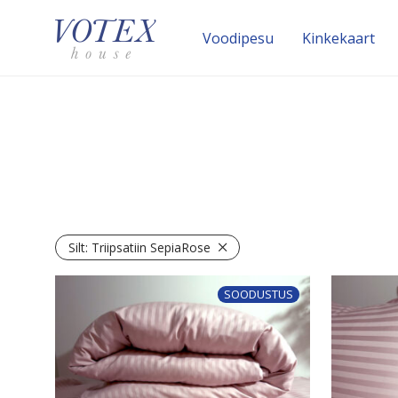
Voodipesu
Kinke­kaart
Silt:
Triipsatiin SepiaRose
SOODUSTUS