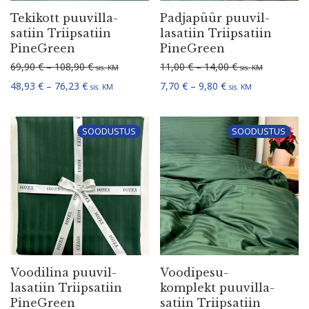
Tekikott puuvil­la­
Padjapüür puuvil­
satiin Triip­satiin
la­satiin Triip­satiin
PineGreen
PineGreen
Hinnavahemik: 69,90 € kuni 108,90 €
Hinnavahemik: 1
69,90
€
–
108,90
€
11,00
€
–
14,00
€
sis. KM
sis. KM
Hinnavahemik: 48,93 € kuni 76,23 €
Hinnavahemik: 7,70
48,93
€
–
76,23
€
7,70
€
–
9,80
€
sis. KM
sis. KM
SOODUSTUS
SOODUSTUS
Voodilina puuvil­
Voodi­pe­su­
la­satiin Triip­satiin
komplekt puuvil­la­
PineGreen
satiin Triip­satiin