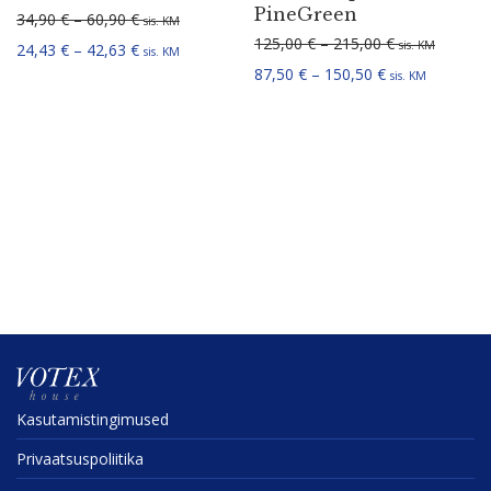
PineGreen
Hinnavahemik: 34,90 € kuni 60,90 €
34,90
€
–
60,90
€
sis. KM
Hinnavahemik:
125,00
€
–
215,00
€
sis. KM
Hinnavahemik: 24,43 € kuni 42,63 €
24,43
€
–
42,63
€
sis. KM
Hinnavahemik: 
87,50
€
–
150,50
€
sis. KM
Kasuta­mis­tin­gi­mused
Privaat­sus­po­liitika