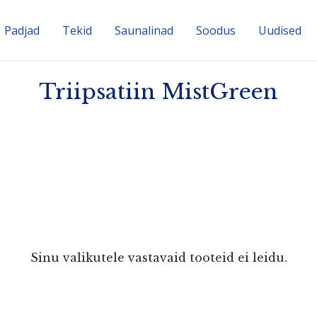
Padjad
Tekid
Sauna­linad
Soodus
Uudised
Triipsatiin MistGreen
Sinu valikutele vastavaid tooteid ei leidu.