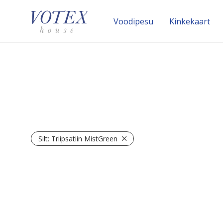
Voodipesu
Kinke­kaart
Silt:
Triipsatiin MistGreen