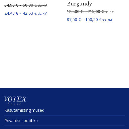
Burgundy
Hinnavahemik: 34,90 € kuni 60,90 €
34,90
€
–
60,90
€
sis. KM
Hinnavahemik:
125,00
€
–
215,00
€
sis. KM
Hinnavahemik: 24,43 € kuni 42,63 €
24,43
€
–
42,63
€
sis. KM
Hinnavahemik: 
87,50
€
–
150,50
€
sis. KM
Kasuta­mis­tin­gi­mused
Privaat­sus­po­liitika