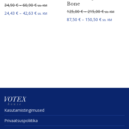
Bone
Hinnavahemik: 34,90 € kuni 60,90 €
34,90
€
–
60,90
€
sis. KM
Hinnavahemik:
125,00
€
–
215,00
€
sis. KM
Hinnavahemik: 24,43 € kuni 42,63 €
24,43
€
–
42,63
€
sis. KM
Hinnavahemik: 
87,50
€
–
150,50
€
sis. KM
Kasuta­mis­tin­gi­mused
Privaat­sus­po­liitika