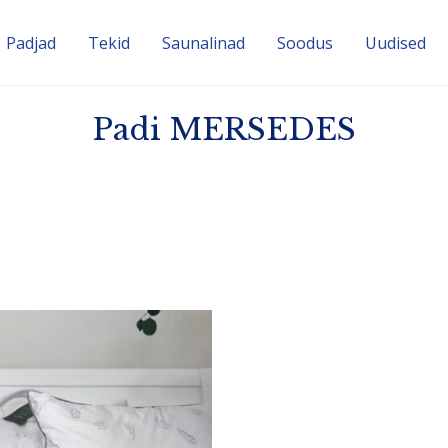
Padjad
Tekid
Sauna­linad
Soodus
Uudised
Padi MERSEDES