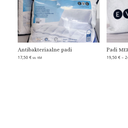
Antibak­te­riaalne padi
Padi
ME
17,50
€
19,50
€
–
2
sis. KM