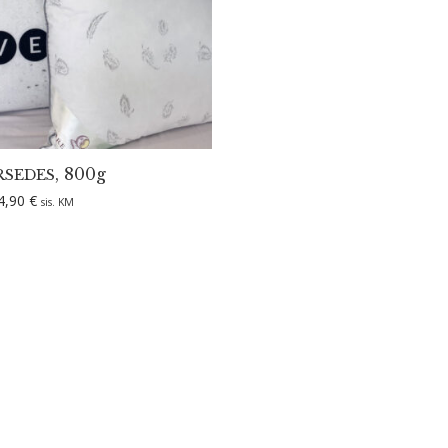
, 800g
RSEDES
Hinnavahemik: 19,50 € kuni 24,90 €
4,90
€
sis. KM