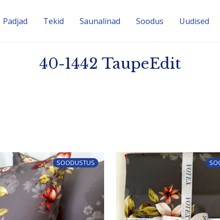
Padjad
Tekid
Sauna­linad
Soodus
Uudised
40-1442 TaupeEdit
SOODUSTUS
SO