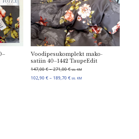
0–
Voodi­pe­su­komplekt mako-
satiin 40–1442 TaupeEdit
5,90 € kuni 81,90 €
Hinnavahemik: 147,00 € kuni 271,
147,00
€
–
271,00
€
sis. KM
2,13 € kuni 57,33 €
Hinnavahemik: 102,90 € kuni 189,
102,90
€
–
189,70
€
sis. KM