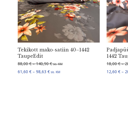
Tekikott mako-satiin 40–1442
Padjapüü
TaupeEdit
1442 Tau
Hinnavahemik: 88,00 € kuni 140,90 €
88,00
€
–
140,90
€
18,00
€
–
2
sis. KM
Hinnavahemik: 61,60 € kuni 98,63 €
61,60
€
–
98,63
€
12,60
€
–
2
sis. KM