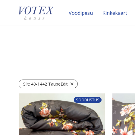
Voodipesu
Kinke­kaart
Silt:
40-1442 TaupeEdit
SOODUSTUS