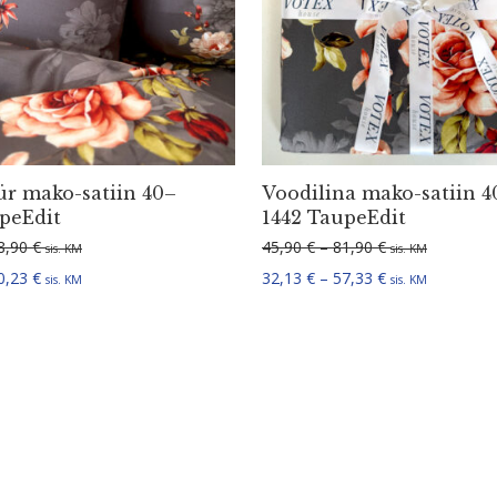
r mako-satiin 40–
Voodilina mako-satiin 4
peEdit
1442 TaupeEdit
Hinnavahemik: 18,00 € kuni 28,90 €
Hinnavahemik: 4
8,90
€
45,90
€
–
81,90
€
sis. KM
sis. KM
Hinnavahemik: 12,60 € kuni 20,23 €
Hinnavahemik: 3
0,23
€
32,13
€
–
57,33
€
sis. KM
sis. KM