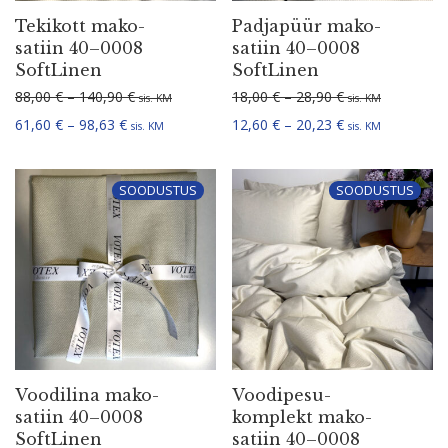
Tekikott mako-
Padjapüür mako-
satiin 40–0008
satiin 40–0008
SoftLinen
SoftLinen
Hinnavahemik: 88,00 € kuni 140,90 €
Hinnavahemik: 1
88,00
€
–
140,90
€
18,00
€
–
28,90
€
sis. KM
sis. KM
Hinnavahemik: 61,60 € kuni 98,63 €
Hinnavahemik: 1
61,60
€
–
98,63
€
12,60
€
–
20,23
€
sis. KM
sis. KM
SOODUSTUS
SOODUSTUS
Voodilina mako-
Voodi­pe­su­
satiin 40–0008
komplekt mako-
SoftLinen
satiin 40–0008