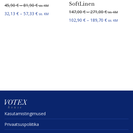
SoftLinen
Hinnavahemik: 45,90 € kuni 81,90 €
45,90
€
–
81,90
€
sis. KM
Hinnavahemik:
147,00
€
–
271,00
€
sis. KM
Hinnavahemik: 32,13 € kuni 57,33 €
32,13
€
–
57,33
€
sis. KM
Hinnavahemik:
102,90
€
–
189,70
€
sis. KM
Kasuta­mis­tin­gi­mused
Privaat­sus­po­liitika