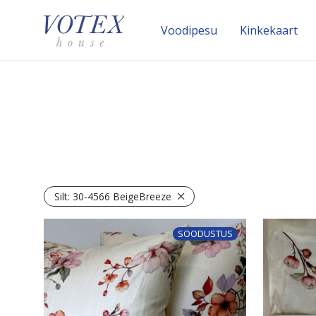
Voodipesu
Kinke­kaart
Silt:
30-4566 BeigeBreeze
SOODUSTUS