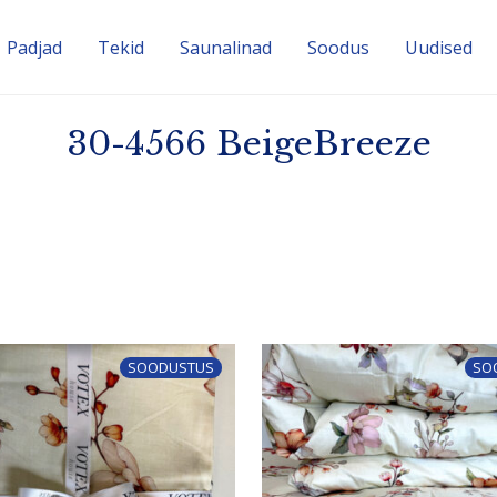
Padjad
Tekid
Sauna­linad
Soodus
Uudised
30-4566 BeigeBreeze
SOODUSTUS
SO