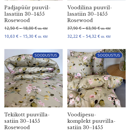
Padjapüür puuvil­
Voodilina puuvil­
la­satiin 30–1455
la­satiin 30–1455
Rosewood
Rosewood
Hinnavahemik: 12,50 € kuni 18,00 €
Hinnavahemik: 3
12,50
€
–
18,00
€
37,90
€
–
63,90
€
sis. KM
sis. KM
Hinnavahemik: 10,63 € kuni 15,30 €
Hinnavahemik: 3
10,63
€
–
15,30
€
32,22
€
–
54,32
€
sis. KM
sis. KM
SOODUSTUS
SOODUSTUS
Tekikott puuvil­la­
Voodi­pe­su­
satiin 30–1455
komplekt puuvil­la­
Rosewood
satiin 30–1455