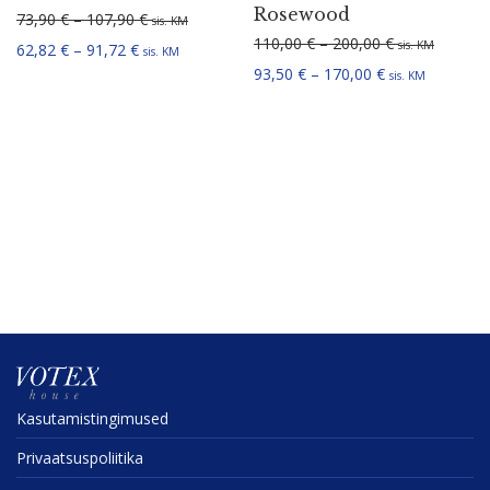
Rosewood
Hinnavahemik: 73,90 € kuni 107,90 €
73,90
€
–
107,90
€
sis. KM
Hinnavahemik:
110,00
€
–
200,00
€
sis. KM
Hinnavahemik: 62,82 € kuni 91,72 €
62,82
€
–
91,72
€
sis. KM
Hinnavahemik: 
93,50
€
–
170,00
€
sis. KM
Kasuta­mis­tin­gi­mused
Privaat­sus­po­liitika