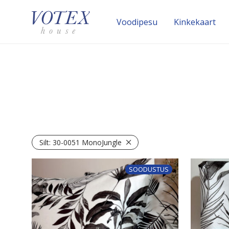
Voodipesu
Kinke­kaart
Silt:
30-0051 MonoJungle
SOODUSTUS