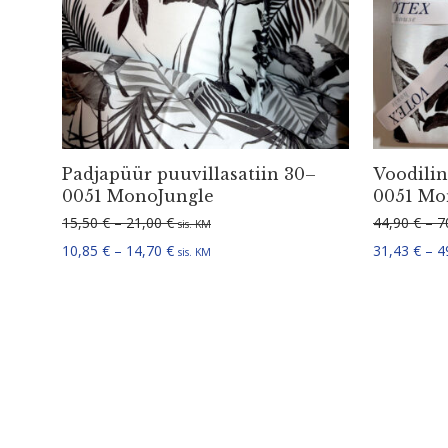
Padjapüür puuvil­la­satiin 30–
Voodilina
0051 MonoJungle
0051 Mo
Hinnavahemik: 15,50 € kuni 21,00 €
15,50
€
–
21,00
€
44,90
€
–
7
sis. KM
Hinnavahemik: 10,85 € kuni 14,70 €
10,85
€
–
14,70
€
31,43
€
–
4
sis. KM