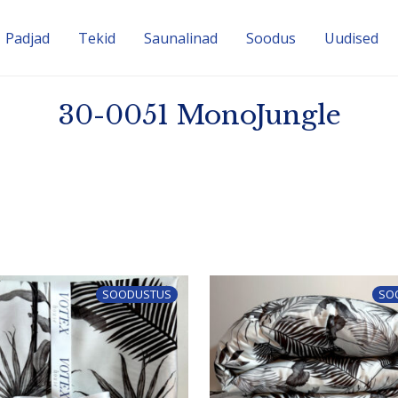
Padjad
Tekid
Sauna­linad
Soodus
Uudised
30-0051 MonoJungle
SOODUSTUS
SO