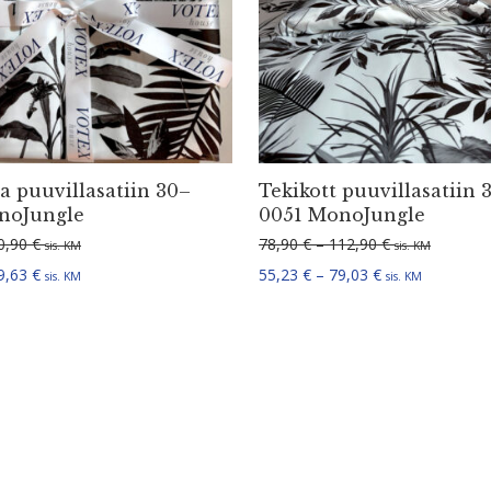
 puuvil­la­satiin 30–
Tekikott puuvil­la­satiin 
noJungle
0051 MonoJungle
Hinnavahemik: 44,90 € kuni 70,90 €
Hinnavahemik:
0,90
€
78,90
€
–
112,90
€
sis. KM
sis. KM
Hinnavahemik: 31,43 € kuni 49,63 €
Hinnavahemik: 5
9,63
€
55,23
€
–
79,03
€
sis. KM
sis. KM