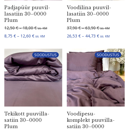
Padjapüür puuvil­
Voodilina puuvil­
la­satiin 30–0000
la­satiin 30–0000
Plum
Plum
Hinnavahemik: 12,50 € kuni 18,00 €
Hinnavahemik: 3
12,50
€
–
18,00
€
37,90
€
–
63,90
€
sis. KM
sis. KM
Hinnavahemik: 8,75 € kuni 12,60 €
Hinnavahemik: 2
8,75
€
–
12,60
€
26,53
€
–
44,73
€
sis. KM
sis. KM
SOODUSTUS
SOODUSTUS
Tekikott puuvil­la­
Voodi­pe­su­
satiin 30–0000
komplekt puuvil­la­
Plum
satiin 30–0000