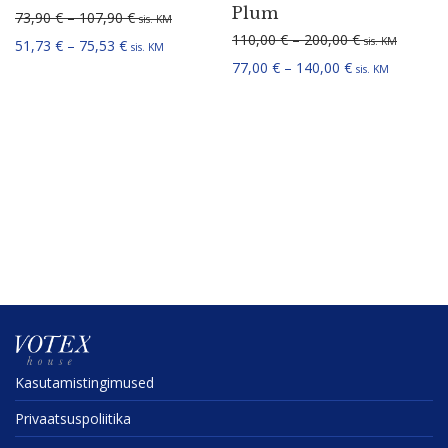
Plum
Hinnavahemik: 73,90 € kuni 107,90 €
73,90
€
–
107,90
€
sis. KM
Hinnavahemik:
110,00
€
–
200,00
€
sis. KM
Hinnavahemik: 51,73 € kuni 75,53 €
51,73
€
–
75,53
€
sis. KM
Hinnavahemik: 
77,00
€
–
140,00
€
sis. KM
Kasuta­mis­tin­gi­mused
Privaat­sus­po­liitika