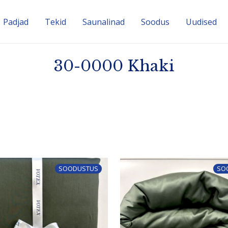
Padjad
Tekid
Sauna­linad
Soodus
Uudised
30-0000 Khaki
SOODUSTUS
SO