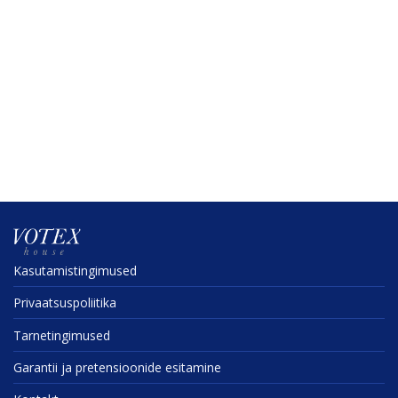
Kasuta­mis­tin­gi­mused
Privaat­sus­po­liitika
Tarne­tin­gi­mused
Garantii ja preten­sioonide esitamine