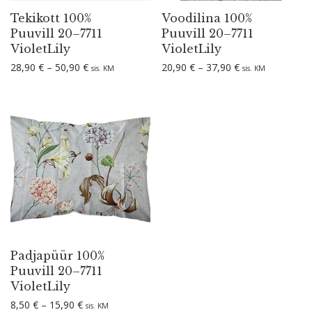
Tekikott 100%
Voodilina 100%
Puuvill 20–7711
Puuvill 20–7711
VioletLily
VioletLily
Hinnavahemik: 28,90 € kuni 50,90 €
Hinnavahemik: 2
28,90
€
–
50,90
€
20,90
€
–
37,90
€
sis. KM
sis. KM
Padjapüür 100%
Puuvill 20–7711
VioletLily
Hinnavahemik: 8,50 € kuni 15,90 €
8,50
€
–
15,90
€
sis. KM