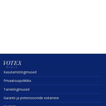
Kasuta­mis­tin­gi­mused
Privaat­sus­po­liitika
Tarne­tin­gi­mused
Garantii ja preten­sioonide esitamine