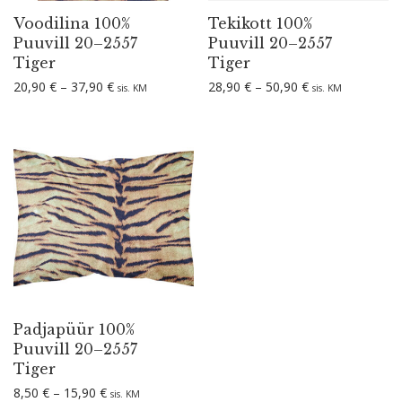
Voodilina 100%
Tekikott 100%
Puuvill 20–2557
Puuvill 20–2557
Tiger
Tiger
Hinnavahemik: 20,90 € kuni 37,90 €
Hinnavahemik: 2
20,90
€
–
37,90
€
28,90
€
–
50,90
€
sis. KM
sis. KM
Padjapüür 100%
Puuvill 20–2557
Tiger
Hinnavahemik: 8,50 € kuni 15,90 €
8,50
€
–
15,90
€
sis. KM