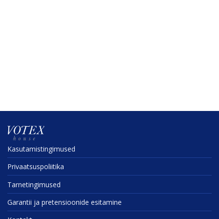
Kasuta­mis­tin­gi­mused
Privaat­sus­po­liitika
Tarne­tin­gi­mused
Garantii ja preten­sioonide esitamine