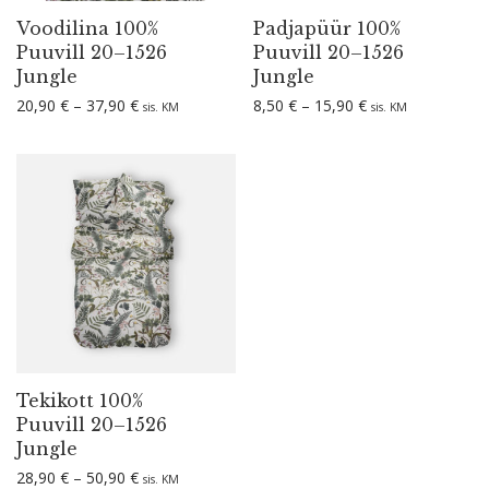
Voodilina 100%
Padjapüür 100%
Puuvill 20–1526
Puuvill 20–1526
Jungle
Jungle
Hinnavahemik: 20,90 € kuni 37,90 €
Hinnavahemik: 8,
20,90
€
–
37,90
€
8,50
€
–
15,90
€
sis. KM
sis. KM
Tekikott 100%
Puuvill 20–1526
Jungle
Hinnavahemik: 28,90 € kuni 50,90 €
28,90
€
–
50,90
€
sis. KM