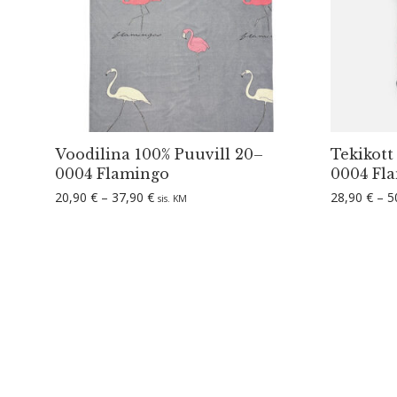
Voodilina 100% Puuvill 20–
Tekikott
0004 Flamingo
0004 Fl
Hinnavahemik: 20,90 € kuni 37,90 €
20,90
€
–
37,90
€
28,90
€
–
5
sis. KM