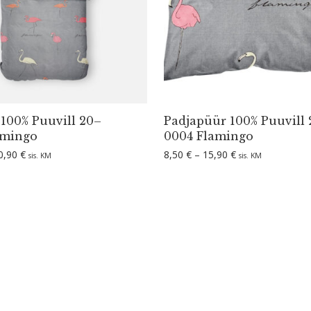
 100% Puuvill 20–
Padjapüür 100% Puuvill
amingo
0004 Flamingo
Hinnavahemik: 28,90 € kuni 50,90 €
Hinnavahemik: 8,
0,90
€
8,50
€
–
15,90
€
sis. KM
sis. KM