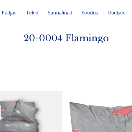
Padjad
Tekid
Sauna­linad
Soodus
Uudised
20-0004 Flamingo