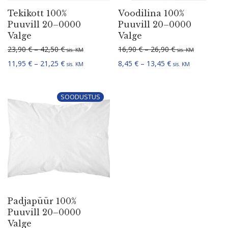
Tekikott 100%
Voodilina 100%
Puuvill 20–0000
Puuvill 20–0000
Valge
Valge
Hinnavahemik: 23,90 € kuni 42,50 €
Hinnavahemik: 1
23,90
€
–
42,50
€
16,90
€
–
26,90
€
sis. KM
sis. KM
Hinnavahemik: 11,95 € kuni 21,25 €
Hinnavahemik: 8,
11,95
€
–
21,25
€
8,45
€
–
13,45
€
sis. KM
sis. KM
SOODUSTUS
Padjapüür 100%
Puuvill 20–0000
Valge