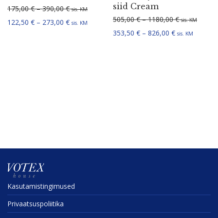
siid Cream
Hinnavahemik: 175,00 € kuni 390,00 €
175,00
€
–
390,00
€
sis. KM
Hinnavahemi
505,00
€
–
1180,00
€
sis. KM
Hinnavahemik: 122,50 € kuni 273,00 €
122,50
€
–
273,00
€
sis. KM
Hinnavahemik:
353,50
€
–
826,00
€
sis. KM
Kasuta­mis­tin­gi­mused
Privaat­sus­po­liitika