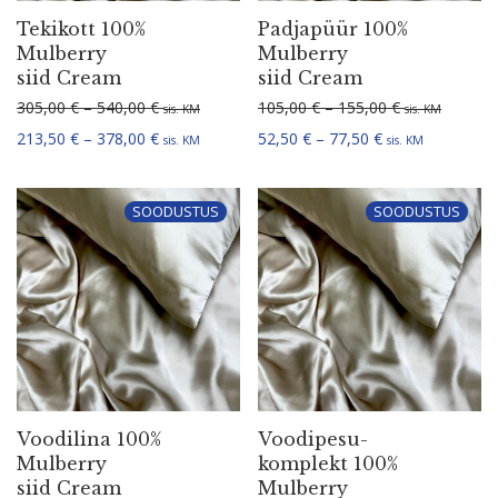
Tekikott 100%
Padjapüür 100%
Mulberry
Mulberry
siid Cream
siid Cream
Hinnavahemik: 305,00 € kuni 540,00 €
Hinnavahemik:
305,00
€
–
540,00
€
105,00
€
–
155,00
€
sis. KM
sis. KM
Hinnavahemik: 213,50 € kuni 378,00 €
Hinnavahemik: 5
213,50
€
–
378,00
€
52,50
€
–
77,50
€
sis. KM
sis. KM
SOODUSTUS
SOODUSTUS
Voodilina 100%
Voodi­pe­su­
Mulberry
komplekt 100%
siid Cream
Mulberry