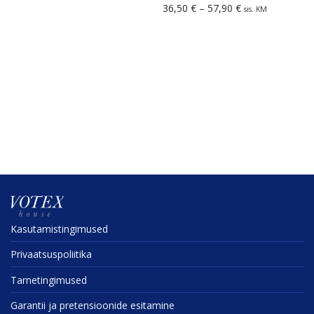
Hinnavahemik: 3
36,50
€
–
57,90
€
sis. KM
Kasuta­mis­tin­gi­mused
Privaat­sus­po­liitika
Tarne­tin­gi­mused
Garantii ja preten­sioonide esitamine