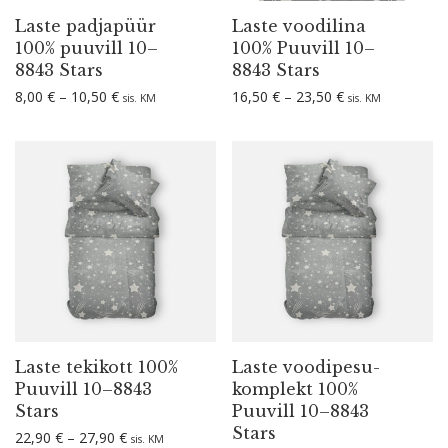
Laste padjapüür
Laste voodilina
100% puuvill 10–
100% Puuvill 10–
8843 Stars
8843 Stars
Hinnavahemik: 8,00 € kuni 10,50 €
Hinnavahemik: 1
8,00
€
–
10,50
€
16,50
€
–
23,50
€
sis. KM
sis. KM
Laste tekikott 100%
Laste voodi­pe­su­
Puuvill 10–8843
komplekt 100%
Stars
Puuvill 10–8843
Stars
Hinnavahemik: 22,90 € kuni 27,90 €
22,90
€
–
27,90
€
sis. KM