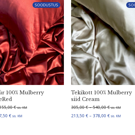
SOODUSTUS
SO
ür 100% Mulberry
Tekikott 100% Mulberry
neRed
siid Cream
Hinnavahemik: 105,00 € kuni 155,00 €
Hinnavahemik
155,00
€
305,00
€
–
540,00
€
sis. KM
sis. KM
Hinnavahemik: 52,50 € kuni 77,50 €
Hinnavahemik
7,50
€
213,50
€
–
378,00
€
sis. KM
sis. KM