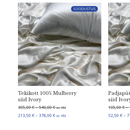
SOODUSTUS
Tekikott 100% Mulberry
Padjapü
siid Ivory
siid Ivor
Hinnavahemik: 305,00 € kuni 540,00 €
305,00
€
–
540,00
€
105,00
€
–
sis. KM
Hinnavahemik: 213,50 € kuni 378,00 €
213,50
€
–
378,00
€
52,50
€
–
7
sis. KM