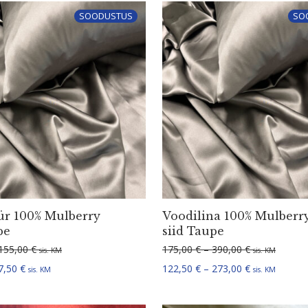
SOODUSTUS
SO
ür 100% Mulberry
Voodilina 100% Mulberr
pe
siid Taupe
Hinnavahemik: 105,00 € kuni 155,00 €
Hinnavahemik
155,00
€
175,00
€
–
390,00
€
sis. KM
sis. KM
Hinnavahemik: 52,50 € kuni 77,50 €
Hinnavahemik
7,50
€
122,50
€
–
273,00
€
sis. KM
sis. KM