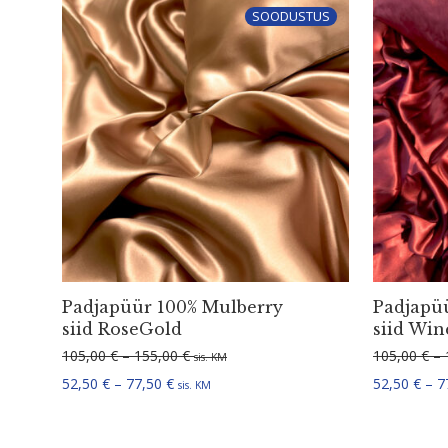
SOODUSTUS
Padjapüür 100% Mulberry
Padjapü
siid RoseGold
siid Wi
Hinnavahemik: 105,00 € kuni 155,00 €
105,00
€
–
155,00
€
105,00
€
–
sis. KM
Hinnavahemik: 52,50 € kuni 77,50 €
52,50
€
–
77,50
€
52,50
€
–
7
sis. KM