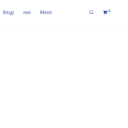
0
Blogi
Meist
KKK
tuuri ja on soojal ajal mõnusalt jahe ning külmal ajal
a nahka niiske ja siledana. Kui oled Printsess Herne­
.
i imeliste omaduste pärast