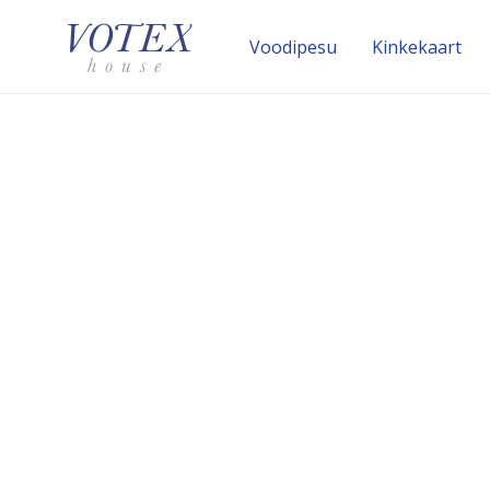
Voodipesu
Kinke­kaart
Siidist voodipesu on nahasõb­ralik ning väga vastu­pid
Siid sisaldab 18 erinevat inimkehale kasulikku amino
Siid kuulub tänapäevani m