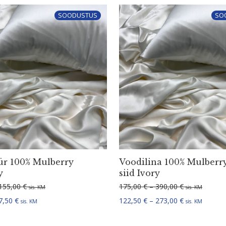
SOODUSTUS
SO
ür 100% Mulberry
Voodilina 100% Mulberr
y
siid Ivory
Hinnavahemik: 105,00 € kuni 155,00 €
Hinnavahemik
155,00
€
175,00
€
–
390,00
€
sis. KM
sis. KM
Hinnavahemik: 52,50 € kuni 77,50 €
Hinnavahemik
7,50
€
122,50
€
–
273,00
€
sis. KM
sis. KM