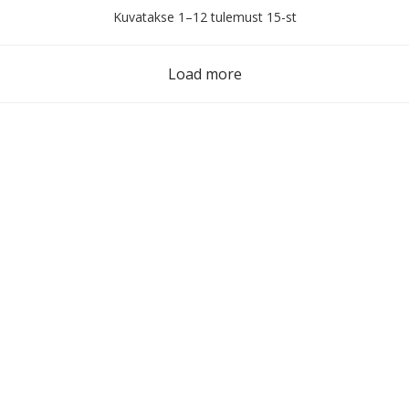
Sorditud
Kuvatakse 1–12 tulemust 15-st
uusimate
järgi
Load more