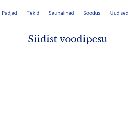
Padjad
Tekid
Sauna­linad
Soodus
Uudised
Siidist voodipesu
av, lisaks on sellel luksuslik läige. Siid reguleerib tempe­ra­
pakub vajalikku soojust.
­hapet, mis aitavad naha pinnal säilitada aineva­hetust, hoid
teral tüüpi magaja, siis see voodipesu on just Sulle mõeldud
aailma hinna­li­seimate tekstiilide hulka, seda just materjal