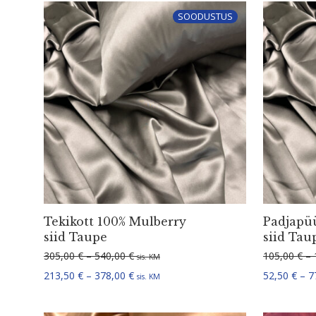
SOODUSTUS
Tekikott 100% Mulberry
Padjapü
siid Taupe
siid Tau
Hinnavahemik: 305,00 € kuni 540,00 €
305,00
€
–
540,00
€
105,00
€
–
sis. KM
Hinnavahemik: 213,50 € kuni 378,00 €
213,50
€
–
378,00
€
52,50
€
–
7
sis. KM