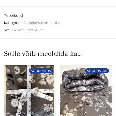
Tootekood:
-
Kategooria:
Voodipesukomplektid
Silt:
30-1455 RoseSilver
Sulle võib meeldida ka…
SOODUSTUS
SOODUSTUS