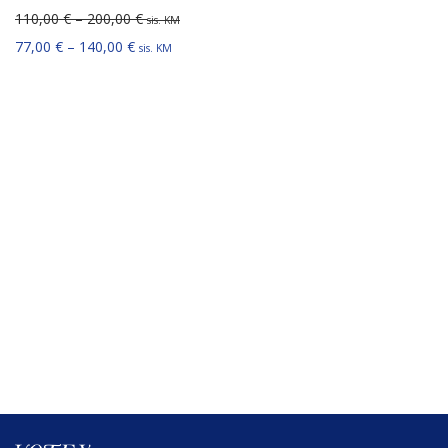
Hinnavahemik: 110,00 € kuni 200,00 €
110,00
€
–
200,00
€
sis. KM
Hinnavahemik: 77,00 € kuni 140,00 €
77,00
€
–
140,00
€
sis. KM