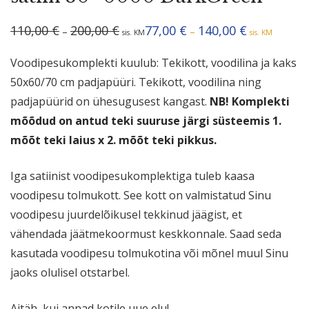
Hinnavahemik:
Hinnavahemik
110,00
€
200,00
€
77,00
€
140,00
€
–
–
sis. KM
sis. KM
110,00 €
77,00 €
kuni
kuni
200,00 €
140,00 €
Voodipesukomplekti kuulub: Tekikott, voodilina ja kaks
50x60/70 cm padjapüüri. Tekikott, voodilina ning
padjapüürid on ühesugusest kangast.
NB! Komplekti
mõõdud on antud teki suuruse järgi süsteemis 1.
mõõt teki laius x 2. mõõt teki pikkus.
Iga satiinist voodipesukomplektiga tuleb kaasa
voodipesu tolmukott. See kott on valmistatud Sinu
voodipesu juurdelõikusel tekkinud jäägist, et
vähendada jäätmekoormust keskkonnale. Saad seda
kasutada voodipesu tolmukotina või mõnel muul Sinu
jaoks olulisel otstarbel.
Aitäh, kui annad kotile uue elu!