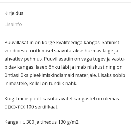
Kirjeldus
Lisainfo
Puuvil­la­satiin on kõrge kvali­teediga kangas. Satiinist
voodipesu töötle­misel saavu­ta­takse hurmav läige ja
ahvatlev pehmus. Puuvil­la­satiin on väga tugev ja vastu­
pidav kangas, laseb õhku läbi ja imab niiskust ning on
ühtlasi üks pleeki­mis­kind­lamaid materjale. Lisaks sobib
inimestele, kellel on tundlik nahk.
Kõigil meie poolt kasuta­ta­vatel kangastel on olemas
100 sertifikaat.
OEKO-TEX
Kanga
300 ja tihedus 130 g/m2.
TC