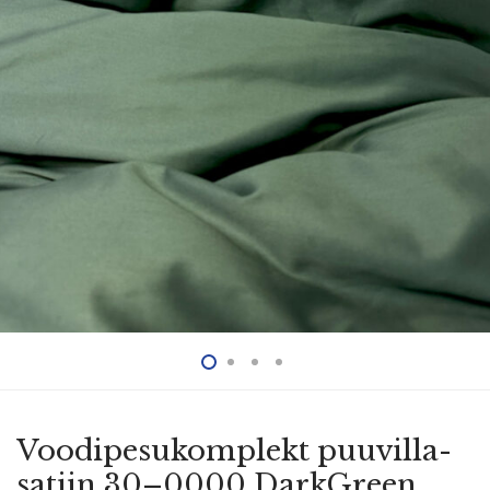
Voodi­pe­su­komplekt puuvil­la­
satiin 30–0000 DarkGreen