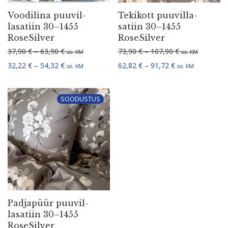
Voodilina puuvil­
Tekikott puuvil­la­
la­satiin 30–1455
satiin 30–1455
RoseSilver
RoseSilver
Hinnavahemik: 37,90 € kuni 63,90 €
Hinnavahemik: 
37,90
€
–
63,90
€
73,90
€
–
107,90
€
sis. KM
sis. KM
Hinnavahemik: 32,22 € kuni 54,32 €
Hinnavahemik: 6
32,22
€
–
54,32
€
62,82
€
–
91,72
€
sis. KM
sis. KM
SOODUSTUS
Padjapüür puuvil­
la­satiin 30–1455
RoseSilver