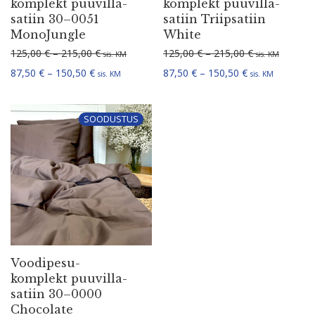
komplekt puuvil­la­
komplekt puuvil­la­
satiin 30–0051
satiin Triip­satiin
MonoJungle
White
Hinnavahemik: 125,00 € kuni 215,00 €
Hinnavahemik:
125,00
€
–
215,00
€
125,00
€
–
215,00
€
sis. KM
sis. KM
Hinnavahemik: 87,50 € kuni 150,50 €
Hinnavahemik: 
87,50
€
–
150,50
€
87,50
€
–
150,50
€
sis. KM
sis. KM
SOODUSTUS
Voodi­pe­su­
komplekt puuvil­la­
satiin 30–0000
Chocolate