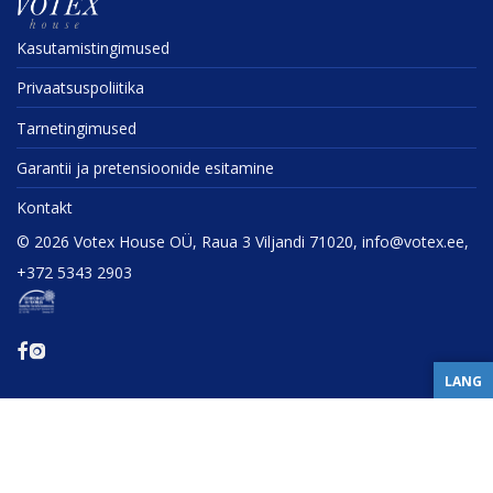
Kasuta­mis­tin­gi­mused
Privaat­sus­po­liitika
Tarne­tin­gi­mused
Garantii ja preten­sioonide esitamine
Kontakt
©
2026
Votex House OÜ, Raua 3 Viljandi 71020, info@votex.ee,
+372 5343 2903
LANG