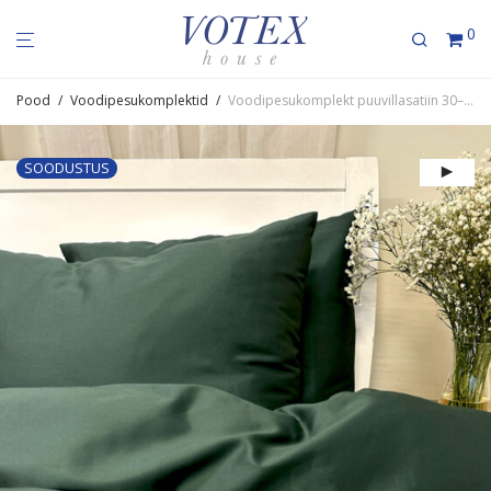
0
Pood
/
Voodipesukomplektid
/
Voodi­pe­su­komplekt puuvil­la­satiin 30–0000 DarkGreen
SOODUSTUS